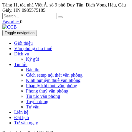
Tầng 11, tòa nhà Việt Á, số 9 phố Duy Tân, Dịch Vọng Hậu, Cầu
Giấy, HN
0985575185
Favorite:
0
Toggle navigation
Giới thiệu
Văn phòng cho thuê
Dịch vụ
Ký gửi
Tin tức
Bản tin
Cách setup nội thất văn phòng
Kinh nghiệm thuê văn phòng
Pháp lý khi thuê văn phòng
Phong thuỷ văn phòng
Tin tức văn phòng
Tuyển dụng
Tư vấn
Liên hệ
Đặt lịch
Tư vấn ngay