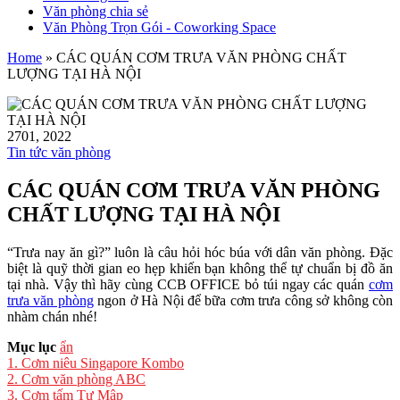
Văn phòng chia sẻ
Văn Phòng Trọn Gói - Coworking Space
Home
»
CÁC QUÁN CƠM TRƯA VĂN PHÒNG CHẤT
LƯỢNG TẠI HÀ NỘI
27
01, 2022
Tin tức văn phòng
CÁC QUÁN CƠM TRƯA VĂN PHÒNG
CHẤT LƯỢNG TẠI HÀ NỘI
“Trưa nay ăn gì?” luôn là câu hỏi hóc búa với dân văn phòng. Đặc
biệt là quỹ thời gian eo hẹp khiến bạn không thể tự chuẩn bị đồ ăn
tại nhà. Vậy thì hãy cùng CCB OFFICE bỏ túi ngay các quán
cơm
trưa văn phòng
ngon ở Hà Nội để bữa cơm trưa công sở không còn
nhàm chán nhé!
Mục lục
ẩn
1.
Cơm niêu Singapore Kombo
2.
Cơm văn phòng ABC
3.
Cơm tấm Tư Mập