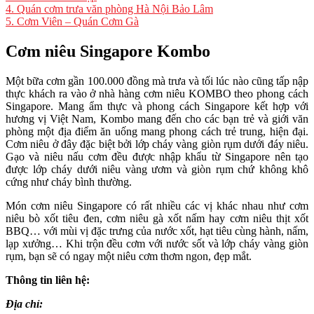
4.
Quán cơm trưa văn phòng Hà Nội Bảo Lâm
5.
Cơm Viên – Quán Cơm Gà
Cơm niêu Singapore Kombo
Một bữa cơm gần 100.000 đồng mà trưa và tối lúc nào cũng tấp nập
thực khách ra vào ở nhà hàng cơm niêu KOMBO theo phong cách
Singapore. Mang ẩm thực và phong cách Singapore kết hợp với
hương vị Việt Nam, Kombo mang đến cho các bạn trẻ và giới văn
phòng một địa điểm ăn uống mang phong cách trẻ trung, hiện đại.
Cơm niêu ở đây đặc biệt bởi lớp cháy vàng giòn rụm dưới đáy niêu.
Gạo và niêu nấu cơm đều được nhập khẩu từ Singapore nên tạo
được lớp cháy dưới niêu vàng ươm và giòn rụm chứ không khô
cứng như cháy bình thường.
Món cơm niêu Singapore có rất nhiều các vị khác nhau như cơm
niêu bò xốt tiêu đen, cơm niêu gà xốt nấm hay cơm niêu thịt xốt
BBQ… với mùi vị đặc trưng của nước xốt, hạt tiêu cùng hành, nấm,
lạp xưởng… Khi trộn đều cơm với nước sốt và lớp cháy vàng giòn
rụm, bạn sẽ có ngay một niêu cơm thơm ngon, đẹp mắt.
Thông tin liên hệ:
Địa chỉ: