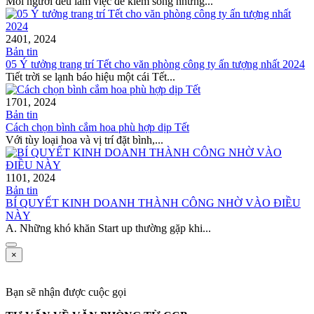
Mỗi người đều làm việc để kiếm sống nhưng...
24
01, 2024
Bản tin
05 Ý tưởng trang trí Tết cho văn phòng công ty ấn tượng nhất 2024
Tiết trời se lạnh báo hiệu một cái Tết...
17
01, 2024
Bản tin
Cách chọn bình cắm hoa phù hợp dịp Tết
Với tùy loại hoa và vị trí đặt bình,...
11
01, 2024
Bản tin
BÍ QUYẾT KINH DOANH THÀNH CÔNG NHỜ VÀO ĐIỀU
NÀY
A. Những khó khăn Start up thường gặp khi...
×
Bạn sẽ nhận được cuộc gọi