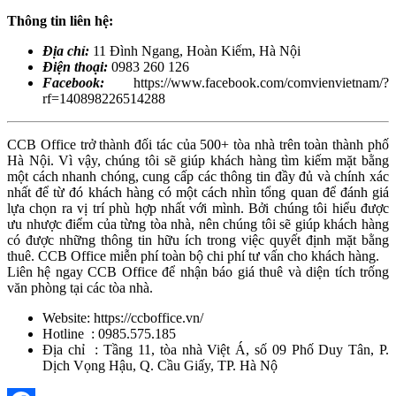
Thông tin liên hệ:
Địa chỉ:
11 Đình Ngang, Hoàn Kiếm, Hà Nội
Điện thoại:
0983 260 126
Facebook:
https://www.facebook.com/comvienvietnam/?
rf=140898226514288
CCB Office trở thành đối tác của 500+ tòa nhà trên toàn thành phố
Hà Nội. Vì vậy, chúng tôi sẽ giúp khách hàng tìm kiếm mặt bằng
một cách nhanh chóng, cung cấp các thông tin đầy đủ và chính xác
nhất để từ đó khách hàng có một cách nhìn tổng quan để đánh giá
lựa chọn ra vị trí phù hợp nhất với mình. Bởi chúng tôi hiểu được
ưu nhược điểm của từng tòa nhà, nên chúng tôi sẽ giúp khách hàng
có được những thông tin hữu ích trong việc quyết định mặt bằng
thuê. CCB Office miễn phí toàn bộ chi phí tư vấn cho khách hàng.
Liên hệ ngay CCB Office để nhận báo giá thuê và diện tích trống
văn phòng tại các tòa nhà.
Website:
https://ccboffice.vn/
Hotline :
0985.575.185
Địa chỉ : Tầng 11, tòa nhà Việt Á, số 09 Phố Duy Tân, P.
Dịch Vọng Hậu, Q. Cầu Giấy, TP. Hà Nộ