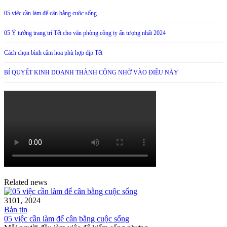
05 việc cần làm để cân bằng cuộc sống
05 Ý tưởng trang trí Tết cho văn phòng công ty ấn tượng nhất 2024
Cách chọn bình cắm hoa phù hợp dịp Tết
BÍ QUYẾT KINH DOANH THÀNH CÔNG NHỜ VÀO ĐIỀU NÀY
Related news
31
01, 2024
Bản tin
05 việc cần làm để cân bằng cuộc sống