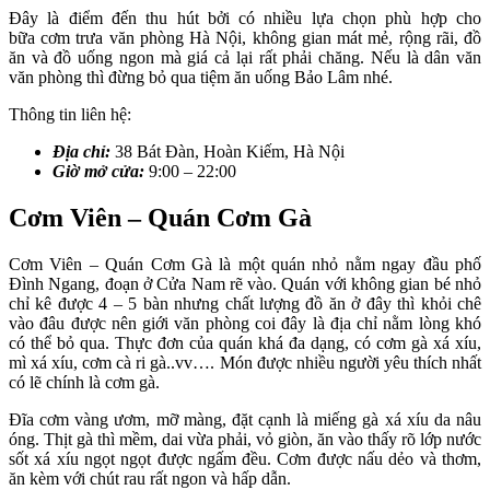
Đây là điểm đến thu hút bởi có nhiều lựa chọn phù hợp cho
bữa cơm trưa văn phòng Hà Nội, không gian mát mẻ, rộng rãi, đồ
ăn và đồ uống ngon mà giá cả lại rất phải chăng. Nếu là dân văn
văn phòng thì đừng bỏ qua tiệm ăn uống Bảo Lâm nhé.
Thông tin liên hệ:
Địa chỉ:
38 Bát Đàn, Hoàn Kiếm, Hà Nội
Giờ mở cửa:
9:00 – 22:00
Cơm Viên – Quán Cơm Gà
Cơm Viên – Quán Cơm Gà là một quán nhỏ nằm ngay đầu phố
Đình Ngang, đoạn ở Cửa Nam rẽ vào. Quán với không gian bé nhỏ
chỉ kê được 4 – 5 bàn nhưng chất lượng đồ ăn ở đây thì khỏi chê
vào đâu được nên giới văn phòng coi đây là địa chỉ nằm lòng khó
có thể bỏ qua. Thực đơn của quán khá đa dạng, có cơm gà xá xíu,
mì xá xíu, cơm cà ri gà..vv…. Món được nhiều người yêu thích nhất
có lẽ chính là cơm gà.
Đĩa cơm vàng ươm, mỡ màng, đặt cạnh là miếng gà xá xíu da nâu
óng. Thịt gà thì mềm, dai vừa phải, vỏ giòn, ăn vào thấy rõ lớp nước
sốt xá xíu ngọt ngọt được ngấm đều. Cơm được nấu dẻo và thơm,
ăn kèm với chút rau rất ngon và hấp dẫn.