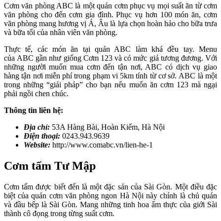
Cơm văn phòng ABC là một quán cơm phục vụ mọi suất ăn từ cơm
văn phòng cho đến cơm gia đình. Phục vụ hơn 100 món ăn, cơm
văn phòng mang hương vị Á, Âu là lựa chọn hoàn hảo cho bữa trưa
và bữa tối của nhân viên văn phòng.
Thực tế, các món ăn tại quán ABC làm khá đều tay. Menu
của ABC gần như giống Cơm 123 và có mức giá tương đương. Với
những người muốn mua cơm đến tận nơi, ABC có dịch vụ giao
hàng tận nơi miễn phí trong phạm vi 5km tính từ cơ sở. ABC là một
trong những “giải pháp” cho bạn nếu muốn ăn cơm 123 mà ngại
phải ngồi chen chúc.
Thông tin liên hệ:
Địa chỉ:
53A Hàng Bài, Hoàn Kiếm, Hà Nội
Điện thoại:
0243.943.9639
Website:
http://www.comabc.vn/lien-he-1
Cơm tấm Tư Mập
Cơm tấm được biết đến là một đặc sản của Sài Gòn. Một điều đặc
biệt của quán cơm văn phòng ngon Hà Nội này chính là chủ quán
và đầu bếp là Sài Gòn. Mang những tinh hoa ẩm thực của giới Sài
thành cô đọng trong từng suất cơm.