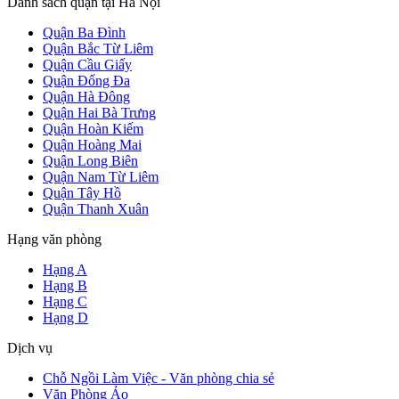
Danh sách quận tại Hà Nội
Quận Ba Đình
Quận Bắc Từ Liêm
Quận Cầu Giấy
Quận Đống Đa
Quận Hà Đông
Quận Hai Bà Trưng
Quận Hoàn Kiếm
Quận Hoàng Mai
Quận Long Biên
Quận Nam Từ Liêm
Quận Tây Hồ
Quận Thanh Xuân
Hạng văn phòng
Hạng A
Hạng B
Hạng C
Hạng D
Dịch vụ
Chỗ Ngồi Làm Việc - Văn phòng chia sẻ
Văn Phòng Ảo