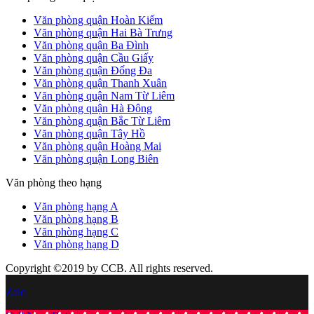
Văn phòng quận Hoàn Kiếm
Văn phòng quận Hai Bà Trưng
Văn phòng quận Ba Đình
Văn phòng quận Cầu Giấy
Văn phòng quận Đống Đa
Văn phòng quận Thanh Xuân
Văn phòng quận Nam Từ Liêm
Văn phòng quận Hà Đông
Văn phòng quận Bắc Từ Liêm
Văn phòng quận Tây Hồ
Văn phòng quận Hoàng Mai
Văn phòng quận Long Biên
Văn phòng theo hạng
Văn phòng hạng A
Văn phòng hạng B
Văn phòng hạng C
Văn phòng hạng D
Copyright ©2019 by CCB. All rights reserved.
Zalo