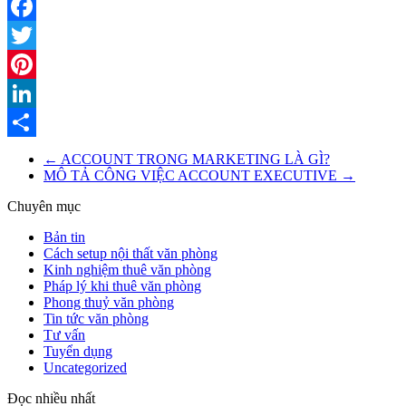
Facebook
Twitter
Pinterest
LinkedIn
Share
←
ACCOUNT TRONG MARKETING LÀ GÌ?
MÔ TẢ CÔNG VIỆC ACCOUNT EXECUTIVE
→
Chuyên mục
Bản tin
Cách setup nội thất văn phòng
Kinh nghiệm thuê văn phòng
Pháp lý khi thuê văn phòng
Phong thuỷ văn phòng
Tin tức văn phòng
Tư vấn
Tuyển dụng
Uncategorized
Đọc nhiều nhất