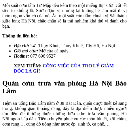
Mỗi suất cơm tấm Tư Mập đều kèm theo một miếng thịt sườn cốt lết
siêu to khổng lồ. Sườn đậm vị nhưng lại không hề làm mất đi vị
thơm ngon vốn có của nó. Ăn một suất cơm tấm chuẩn vị Sài thành
giữa lòng Hà Nội, chắc chắn sẽ là trải nghiệm khá thú vị dành cho
bạn.
Thông tin liên hệ:
Địa chỉ:
241 Thụy Khuê, Thuỵ Khuê, Tây Hồ, Hà Nội
Giờ mở cửa:
Mở cửa cả ngày
Hotline:
077 696 9527
XEM THÊM:
CÔNG VIỆC CỦA TRỢ LÝ GIÁM
ĐỐC LÀ GÌ?
Quán cơm trưa văn phòng Hà Nội Bảo
Lâm
Tiệm ăn uống Bảo Lâm nằm ở 38 Bát Đàn, quán được thiết kế sang
trọng, không gian thoáng đãng, đây là địa điểm được nhiều người
tìm đến để thưởng thức những bữa cơm trưa văn phòng Hà
Nội ngon hấp dẫn. Tiệm chuyên phục vụ các món bít tết, xôi chim,
cơm rang,… cùng đồ uống như nước ép, sinh tố, cà phê,…