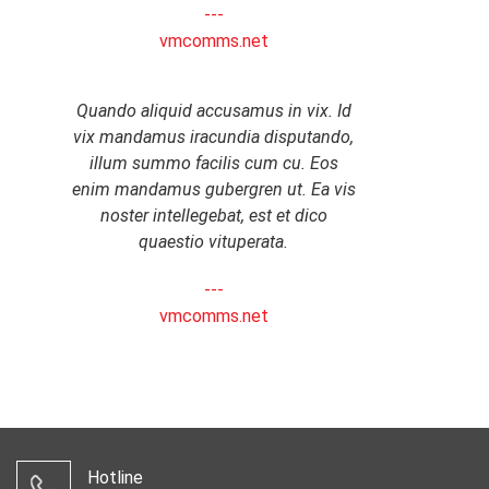
---
vmcomms.net
Quando aliquid accusamus in vix. Id
vix mandamus iracundia disputando,
illum summo facilis cum cu. Eos
enim mandamus gubergren ut. Ea vis
noster intellegebat, est et dico
quaestio vituperata.
---
vmcomms.net
Hotline