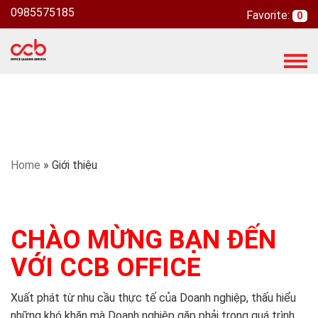
0985575185
Favorite:
0
T
o
g
g
l
e
n
Home
»
Giới thiệu
a
v
i
g
CHÀO MỪNG BẠN ĐẾN
a
t
VỚI CCB OFFICE
i
o
n
Xuất phát từ nhu cầu thực tế của Doanh nghiệp, thấu hiểu
những khó khăn mà Doanh nghiệp gặp phải trong quá trình