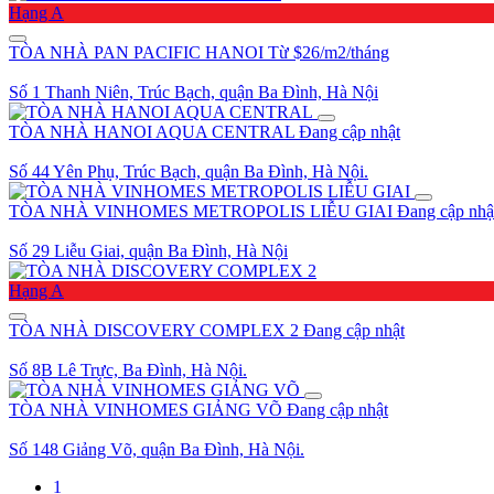
Hạng A
TÒA NHÀ PAN PACIFIC HANOI
Từ $26/m2/tháng
Số 1 Thanh Niên, Trúc Bạch, quận Ba Đình, Hà Nội
TÒA NHÀ HANOI AQUA CENTRAL
Đang cập nhật
Số 44 Yên Phụ, Trúc Bạch, quận Ba Đình, Hà Nội.
TÒA NHÀ VINHOMES METROPOLIS LIỄU GIAI
Đang cập nhậ
Số 29 Liễu Giai, quận Ba Đình, Hà Nội
Hạng A
TÒA NHÀ DISCOVERY COMPLEX 2
Đang cập nhật
Số 8B Lê Trực, Ba Đình, Hà Nội.
TÒA NHÀ VINHOMES GIẢNG VÕ
Đang cập nhật
Số 148 Giảng Võ, quận Ba Đình, Hà Nội.
1