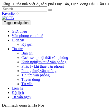
Tầng 11, tòa nhà Việt Á, số 9 phố Duy Tân, Dịch Vọng Hậu, Cầu G
Favorite:
0
Toggle navigation
Giới thiệu
Văn phòng cho thuê
Dịch vụ
Ký gửi
Tin tức
Bản tin
Cách setup nội thất văn phòng
Kinh nghiệm thuê văn phòng
Pháp lý khi thuê văn phòng
Phong thuỷ văn phòng
Tin tức văn phòng
Tuyển dụng
Tư vấn
Liên hệ
Đặt lịch
Tư vấn ngay
Danh sách quận tại Hà Nội