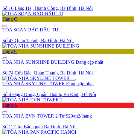
Số 16 Láng Hạ, Thành Công, Ba Đình, Hà Nội
Hạng C
TÒA SOẠN BÁO ĐẦU TƯ
Số 47 Quán Thánh, Ba Đình, Hà Nội
Hạng C
TÒA NHÀ SUNSHINE BUILDING
Đang cập nhật
Số 74 Cửa Bắc, Quán Thành, Ba Đình, Hà Nội
TÒA NHÀ SKYLINE TOWER
Đang cập nhật
Số 4 Đặng Dung, Quán Thành, Ba Đình, Hà Nội
Hạng A
TÒA NHÀ EVN TOWER 2
Từ $20/m2/tháng
Số 11 Cửa Bắc, quận Ba Đình, Hà Nội.