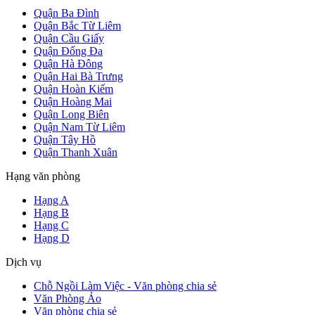
Quận Ba Đình
Quận Bắc Từ Liêm
Quận Cầu Giấy
Quận Đống Đa
Quận Hà Đông
Quận Hai Bà Trưng
Quận Hoàn Kiếm
Quận Hoàng Mai
Quận Long Biên
Quận Nam Từ Liêm
Quận Tây Hồ
Quận Thanh Xuân
Hạng văn phòng
Hạng A
Hạng B
Hạng C
Hạng D
Dịch vụ
Chỗ Ngồi Làm Việc - Văn phòng chia sẻ
Văn Phòng Ảo
Văn phòng chia sẻ