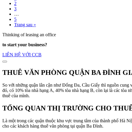
2
3
…
5
Trang sau »
Thinking of leasing an office
to start your business?
LIÊN HỆ VỚI CCB
THUÊ VĂN PHÒNG QUẬN BA ĐÌNH GI
So với những quận lân cận như Đống Đa, Cầu Giấy thì nguồn cung 
đó, có 10% tòa nhà hạng A, 40% tòa nhà hạng B, còn lại là các tòa nh
thuê của mình.
TỔNG QUAN THỊ TRƯỜNG CHO THUÊ
Là một trong các quận thuộc khu vực trung tâm của thành phố Hà Nội
cho các khách hàng thuê văn phòng tại quận Ba Đình.