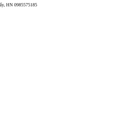
iấy, HN
0985575185