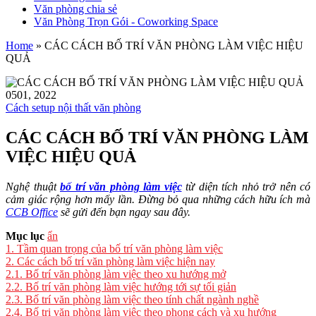
Văn phòng chia sẻ
Văn Phòng Trọn Gói - Coworking Space
Home
»
CÁC CÁCH BỐ TRÍ VĂN PHÒNG LÀM VIỆC HIỆU
QUẢ
05
01, 2022
Cách setup nội thất văn phòng
CÁC CÁCH BỐ TRÍ VĂN PHÒNG LÀM
VIỆC HIỆU QUẢ
Nghệ thuật
bố trí văn phòng làm việc
từ diện tích nhỏ trở nên có
cảm giác rộng hơn mấy lần. Đừng bỏ qua những cách hữu ích mà
CCB Office
sẽ gửi đến bạn ngay sau đây.
Mục lục
ẩn
1.
Tầm quan trọng của bố trí văn phòng làm việc
2.
Các cách bố trí văn phòng làm việc hiện nay
2.1.
Bố trí văn phòng làm việc theo xu hướng mở
2.2.
Bố trí văn phòng làm việc hướng tới sự tối giản
2.3.
Bố trí văn phòng làm việc theo tính chất ngành nghề
2.4.
Bố tri văn phòng làm việc theo phong cách và xu hướng