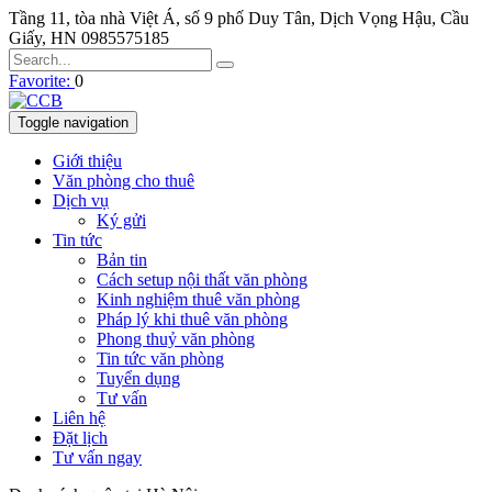
Tầng 11, tòa nhà Việt Á, số 9 phố Duy Tân, Dịch Vọng Hậu, Cầu
Giấy, HN
0985575185
Favorite:
0
Toggle navigation
Giới thiệu
Văn phòng cho thuê
Dịch vụ
Ký gửi
Tin tức
Bản tin
Cách setup nội thất văn phòng
Kinh nghiệm thuê văn phòng
Pháp lý khi thuê văn phòng
Phong thuỷ văn phòng
Tin tức văn phòng
Tuyển dụng
Tư vấn
Liên hệ
Đặt lịch
Tư vấn ngay