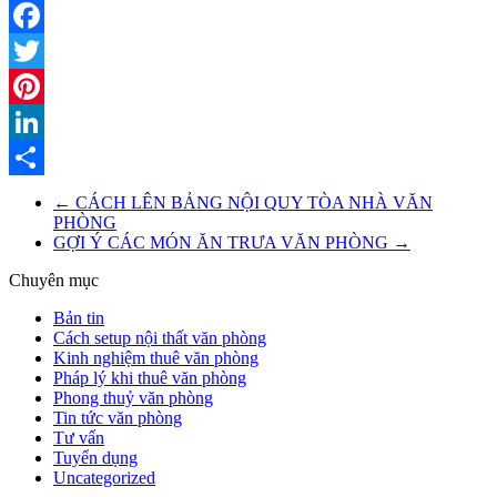
Facebook
Twitter
Pinterest
LinkedIn
Share
←
CÁCH LÊN BẢNG NỘI QUY TÒA NHÀ VĂN
PHÒNG
GỢI Ý CÁC MÓN ĂN TRƯA VĂN PHÒNG
→
Chuyên mục
Bản tin
Cách setup nội thất văn phòng
Kinh nghiệm thuê văn phòng
Pháp lý khi thuê văn phòng
Phong thuỷ văn phòng
Tin tức văn phòng
Tư vấn
Tuyển dụng
Uncategorized