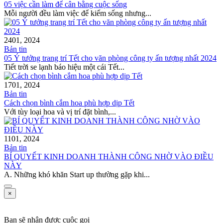
05 việc cần làm để cân bằng cuộc sống
Mỗi người đều làm việc để kiếm sống nhưng...
24
01, 2024
Bản tin
05 Ý tưởng trang trí Tết cho văn phòng công ty ấn tượng nhất 2024
Tiết trời se lạnh báo hiệu một cái Tết...
17
01, 2024
Bản tin
Cách chọn bình cắm hoa phù hợp dịp Tết
Với tùy loại hoa và vị trí đặt bình,...
11
01, 2024
Bản tin
BÍ QUYẾT KINH DOANH THÀNH CÔNG NHỜ VÀO ĐIỀU
NÀY
A. Những khó khăn Start up thường gặp khi...
×
Bạn sẽ nhận được cuộc gọi