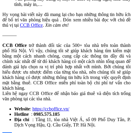
tính, máy in,…
Hy vọng bài viết này đã mang lại cho bạn những thông tin hữu ích
để bố trí văn phòng hiệu quả . Đón xem nhiều bài đọc với chủ đề
thú vị tại
CCB Office
.
Xin cảm ơn!
———
CCB Office
trở thành đối tác của 500+ tòa nhà trên toàn thành
phố Hà Nội. Vì vậy, chúng tôi sẽ giúp khách hàng tìm kiếm mặt
bằng một cách nhanh chóng, cung cấp các thông tin đầy đủ và
chính xác nhất để từ đó khách hàng có một cách nhìn tổng quan để
đánh giá lựa chọn ra vị trí phù hợp nhất với mình. Bởi chúng tôi
hiểu được ưu nhược điểm của từng tòa nhà, nên chúng tôi sẽ giúp
khách hàng có được những thông tin hữu ích trong việc quyết định
mặt bằng thuê. CCB Office miễn phí toàn bộ chi phí tư vấn cho
khách hàng.
Liên hệ ngay CCB Office để nhận báo giá thuê và diện tích trống
văn phòng tại các tòa nhà.
Website
:
https://ccboffice.vn/
Hotline
:
0985.575.185
Địa chỉ
: Tầng 11, tòa nhà Việt Á, số 09 Phố Duy Tân, P.
Dịch Vọng Hậu, Q. Cầu Giấy, TP. Hà Nội.