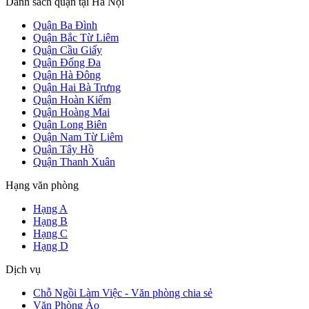
Danh sách quận tại Hà Nội
Quận Ba Đình
Quận Bắc Từ Liêm
Quận Cầu Giấy
Quận Đống Đa
Quận Hà Đông
Quận Hai Bà Trưng
Quận Hoàn Kiếm
Quận Hoàng Mai
Quận Long Biên
Quận Nam Từ Liêm
Quận Tây Hồ
Quận Thanh Xuân
Hạng văn phòng
Hạng A
Hạng B
Hạng C
Hạng D
Dịch vụ
Chỗ Ngồi Làm Việc - Văn phòng chia sẻ
Văn Phòng Ảo