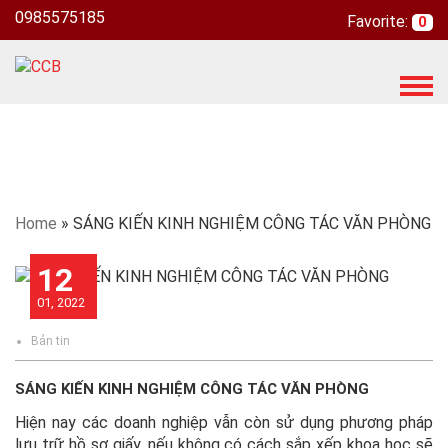
0985575185
Favorite:
0
T
o
g
g
l
e
n
Home
»
SÁNG KIẾN KINH NGHIỆM CÔNG TÁC VĂN PHÒNG
a
v
12
i
01, 2022
g
a
Bản tin
t
i
SÁNG KIẾN KINH NGHIỆM CÔNG TÁC VĂN PHÒNG
o
n
Hiện nay các doanh nghiệp vẫn còn sử dụng phương pháp
lưu trữ hồ sơ giấy, nếu không có cách sắp xếp khoa học sẽ