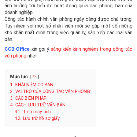
ảnh hưởng tới tiến độ hoạt động giữa các phòng, ban của
doanh nghiệp.
Công tác hành chính văn phòng ngày càng được chú trọng.
Tuy nhiên với một số nhân viên mới sẽ gặp một số những
khó khăn nhất định trong việc quản lý, sắp xếp các loại văn
bản.
CCB Office
xin gợi ý
sáng kiến kinh nghiệm trong công tác
văn phòng
nhé!
Mục lục
ẩn
1.
KHÁI NIỆM CƠ BẢN
2.
VAI TRÒ CỦA CÔNG TÁC VĂN PHÒNG:
3.
CÁC BIỆN PHÁP
4.
CÁCH LƯU TRỮ VĂN BẢN
4.1.
Trên máy tính:
4.2.
Lưu trữ hồ sơ giấy: