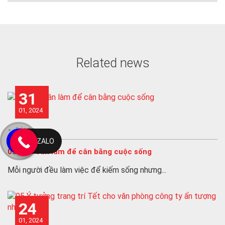
o
k
Related news
31
01, 2024
Bản tin
ZALO
05 việc cần làm để cân bằng cuộc sống
Mỗi người đều làm việc để kiếm sống nhưng...
24
01, 2024