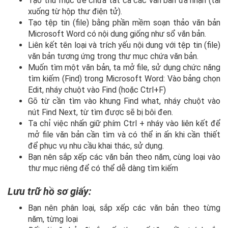
Tạo thư mục để chứa tất cả các văn bản đã nhận (tải
xuống từ hộp thư điện tử).
Tạo tệp tin (file) bằng phần mềm soạn thảo văn bản
Microsoft Word có nội dung giống như sổ văn bản.
Liên kết tên loại và trích yếu nội dung với tệp tin (file)
văn bản tương ứng trong thư mục chứa văn bản.
Muốn tìm một văn bản, ta mở file, sử dụng chức năng
tìm kiếm (Find) trong Microsoft Word: Vào bảng chọn
Edit, nháy chuột vào Find (hoặc Ctrl+F)
Gõ từ cần tìm vào khung Find what, nháy chuột vào
nút Find Next, từ tìm được sẽ bị bôi đen.
Ta chỉ việc nhấn giữ phím Ctrl + nháy vào liên kết để
mở file văn bản cần tìm và có thể in ấn khi cần thiết
để phục vụ nhu cầu khai thác, sử dụng.
Bạn nên sắp xếp các văn bản theo năm, cùng loại vào
thư mục riêng để có thể dễ dàng tìm kiếm
Lưu trữ hồ sơ giấy:
Bạn nên phân loại, sắp xếp các văn bản theo từng
năm, từng loại