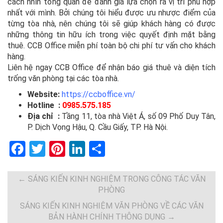
cách nhìn tổng quan để đánh giá lựa chọn ra vị trí phù hợp
nhất với mình. Bởi chúng tôi hiểu được ưu nhược điểm của
từng tòa nhà, nên chúng tôi sẽ giúp khách hàng có được
những thông tin hữu ích trong việc quyết định mặt bằng
thuê. CCB Office miễn phí toàn bộ chi phí tư vấn cho khách
hàng.
Liên hệ ngay CCB Office để nhận báo giá thuê và diện tích
trống văn phòng tại các tòa nhà.
Website:
https://ccboffice.vn/
Hotline :
0985.575.185
Địa chỉ :
Tầng 11, tòa nhà Việt Á, số 09 Phố Duy Tân,
P. Dịch Vọng Hậu, Q. Cầu Giấy, TP. Hà Nội.
F
T
Pi
Li
S
a
wi
nt
n
h
ce
tt
er
ke
ar
←
SÁNG KIẾN KINH NGHIỆM TRONG CÔNG TÁC VĂN
PHÒNG
b
er
es
dI
e
SÁNG KIẾN KINH NGHIỆM VĂN PHÒNG VỀ CÁC VĂN
o
t
n
BẢN HÀNH CHÍNH THÔNG DỤNG
→