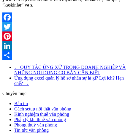
“kəskinlər” və s.
Facebook
Twitter
Pinterest
LinkedIn
Share
←
QUY TẮC ỨNG XỬ TRONG DOANH NGHIỆP VÀ
NHỮNG NỘI DUNG CƠ BẢN CẦN BIẾT
Ứng dụng excel quản lý hồ sơ nhân sự là gì? Lợi ích? Hạn
chế?
→
Chuyên mục
Bản tin
Cách setup nội thất văn phòng
Kinh nghiệm thuê văn phòng
Pháp lý khi thuê văn phòng
Phong thuỷ văn phòng
Tin tức văn phòng