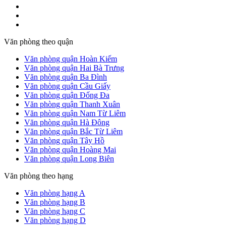
Văn phòng theo quận
Văn phòng quận Hoàn Kiếm
Văn phòng quận Hai Bà Trưng
Văn phòng quận Ba Đình
Văn phòng quận Cầu Giấy
Văn phòng quận Đống Đa
Văn phòng quận Thanh Xuân
Văn phòng quận Nam Từ Liêm
Văn phòng quận Hà Đông
Văn phòng quận Bắc Từ Liêm
Văn phòng quận Tây Hồ
Văn phòng quận Hoàng Mai
Văn phòng quận Long Biên
Văn phòng theo hạng
Văn phòng hạng A
Văn phòng hạng B
Văn phòng hạng C
Văn phòng hạng D