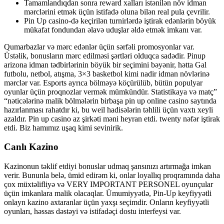
Tamamlandıqdan sonra reward xalları istənilən növ idman
mərclərini etmək üçün istifadə oluna bilən real pula çevrilir.
Pin Up casino-də keçirilən turnirlərdə iştirak edənlərin böyük
mükafat fondundan əlavə uduşlar əldə etmək imkanı var.
Qumarbazlar və mərc edənlər üçün sərfəli promosyonlar var.
Üstəlik, bonusların mərc edilməsi şərtləri olduqca sadədir. Pinup
arizona idman tədbirlərinin böyük bir seçimini bəyənir, hətta Gal
futbolu, netbol, ​​atışma, 3×3 basketbol kimi nadir idman növlərinə
mərclər var. Esports ayrıca bölməyə köçürülüb, bütün populyar
oyunlar üçün proqnozlar vermək mümkündür. Statistikaya və matç”
“nəticələrinə malik bölmələrin birbaşa pin up online casino saytında
hazırlanması rahatdır ki, bu weil hadisələrin təhlili üçün vaxtı xeyli
azaldır. Pin up casino az şirkəti məni heyran etdi. twenty nəfər iştirak
etdi. Biz hamımız uşaq kimi sevinirik.
Canlı Kazino
Kazinonun təklif etdiyi bonuslar udmaq şansınızı artırmağa imkan
verir. Bununla belə, ümid edirəm ki, onlar loyallıq proqramında daha
çox müxtəlifliyə və VERY IMPORTANT PERSONEL oyunçular
üçün imkanlara malik olacaqlar. Ümumiyyətlə, Pin-Up keyfiyyətli
onlayn kazino axtaranlar üçün yaxşı seçimdir. Onların keyfiyyətli
oyunları, həssas dəstəyi və istifadəçi dostu interfeysi var.