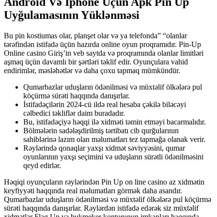
Android Və Iphone Üçün Apk Pin Up
Uyğulamasının Yüklənməsi
Bu pin kostiumas olar, planşet olar və ya telefonda” “olanlar
tərəfindən istifadə üçün hazırda online oyun proqramıdır. Pin-Up
Online casino Giriş’in veb saytda və proqramında olanlar limitləri
aşmaq üçün davamlı bir şərtləri təklif edir. Oyunçulara vahid
endirimlər, məsləhətlər və daha çoxu tapmaq mümkündür.
Qumarbazlar uduşların ödənilməsi və müxtəlif ölkələrə pul
köçürmə sürəti haqqında danışırlar.
İstifadəçilərin 2024-cü ildə real hesaba çəkilə biləcəyi
cəlbedici təkliflər daim buradadır.
Bu, istifadəçiyə həqqi ilə xidməti təmin etməyi bacarmalıdır.
Bölmələrin sadələşdirilmiş tərtibatı cib qurğularının
sahiblərinə lazım olan məlumatları tez tapmağa olanak verir.
Rəylərində qonaqlar yaxşı xidmət səviyyəsini, qumar
oyunlarının yaxşı seçimini və uduşların sürətli ödənilməsini
qeyd edirlər.
Həqiqi oyunçuların rəylərindən Pin Up on line casino az xidmətin
keyfiyyəti haqqında real məlumatları görmək daha asandır.
Qumarbazlar uduşların ödənilməsi və müxtəlif ölkələrə pul köçürmə
sürəti haqqında danışırlar. Rəylərdən istifadə edərək siz müxtəlif
xidmətlər Flag Up və bukmeker kontorunun imkanları haqqında