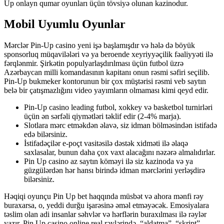
Up onlayn qumar oyunları üçün tövsiyə olunan kazinodur.
Mobil Uyumlu Oyunlar
Mərclər Pin-Up casino yeni işə başlamışdır və hələ də böyük
sponsorluq müqavilələri və ya beroende xeyriyyəçilik fəaliyyəti ilə
fərqlənmir. Şirkətin populyarlaşdırılması üçün futbol üzrə
Azərbaycan milli komandasının kapitanı onun rəsmi səfiri seçilib.
Pin-Up bukmeker kontorunun bir çox müştərisi rəsmi veb saytın
belə bir çatışmazlığını video yayımların olmaması kimi qeyd edir.
Pin-Up casino leading futbol, ​​xokkey və basketbol turnirləri
üçün ən sərfəli qiymətləri təklif edir (2-4% marja).
Slotlara mərc etməkdən əlavə, siz idman bölməsindən istifadə
edə bilərsiniz.
İstifadəçilər e-poçt vasitəsilə dəstək xidməti ilə əlaqə
saxlasalar, bunun daha çox vaxt alacağını nəzərə almalıdırlar.
Pin Up casino az saytın köməyi ilə siz kazinoda və ya
güzgülərdən hər hansı birində idman mərclərini yerləşdirə
bilərsiniz.
Həqiqi oyunçu Pin Up bet haqqında müsbət və ahora mənfi rəy
buraxarsa, o, yeddi durğu işarəsinə əməl etməyəcək. Emosiyalara
təslim olan adi insanlar səhvlər və hərflərin buraxılması ilə rəylər
yazır. Pin Up casino online real rəylərində, “aldatma”, “skript”,