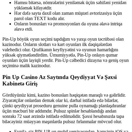
Hamısı bitərsə, nömrələrini yeniləmək üçün səhifəni yenidən
yükləmək kifayətdir.
Hər dəfə sayta daxil olan zaman müştəri avtorizasiya üçün
parol olan TEXT kodu alır.
Onların bonusları və promosyonları da oyuna əlavə intriqa
əlavə etdi.
Pin-Up böyük oyun seçimi tapdığım və yaxşı oyun təcrübəsi olan
kazinodur. Onların slotları və kart oyunları ilk dəqiqələrdən
valehedici olur. Qrafikanın keyfiyyətini və oyunun hamarlığını
yüksək qiymətləndirdim. Ümumiyyətlə, Pin-Up onlayn qumar
oyunları üçün layiqli yerdir. Pin-Up cəlbedici dizayna və geniş oyun
seçiminə malik kazinodur.
Pin Up Casino Az Saytında Qeydiyyat Və Şəxsi
Kabinetə Giriş
Gördüyünüz kimi, kazino bonusları həqiqətən maraqlı və gəlirlidir.
Ziyarətçilər onlardan demək olar ki, dərhal istifadə edə bilərlər,
çünki qeydiyyat proseduru genuine pulla oynamağı planlaşdıranlar
üçün məcburi bir addımdır. Pulsuz spinlər hesablandığı andan
sonrakı 72 saat ərzində istifadə edilməlidir. Şəxsi hesabınızda tapa
biləcəyiniz müəyyən maşınlarda pulsuz fırlanmalar mövcud olur.
Eynilə, siz PIN-UP-un mobil versiyasından, həmçinin iOS və