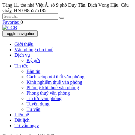
Tầng 11, tòa nhà Việt Á, số 9 phố Duy Tân, Dịch Vọng Hậu, Cầu
Giấy, HN
0985575185
Favorite:
0
Toggle navigation
Giới thiệu
Văn phòng cho thuê
Dịch vụ
Ký gửi
Tin tức
Bản tin
Cách setup nội thất văn phòng
Kinh nghiệm thuê văn phòng
Pháp lý khi thuê văn phòng
Phong thuỷ văn phòng
Tin tức văn phòng
Tuyển dụng
Tư vấn
Liên hệ
Đặt lịch
Tư vấn ngay