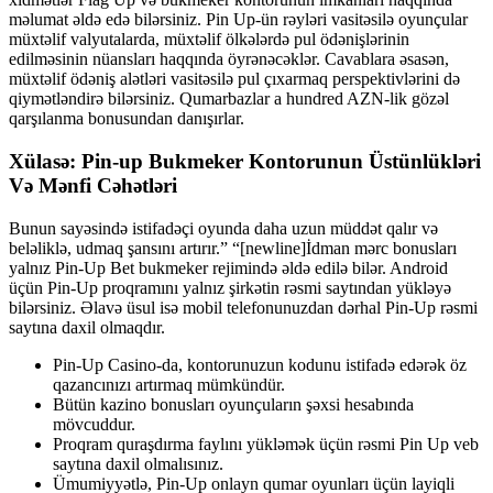
məlumat əldə edə bilərsiniz. Pin Up-ün rəyləri vasitəsilə oyunçular
müxtəlif valyutalarda, müxtəlif ölkələrdə pul ödənişlərinin
edilməsinin nüansları haqqında öyrənəcəklər. Cavablara əsasən,
müxtəlif ödəniş alətləri vasitəsilə pul çıxarmaq perspektivlərini də
qiymətləndirə bilərsiniz. Qumarbazlar a hundred AZN-lik gözəl
qarşılanma bonusundan danışırlar.
Xülasə: Pin-up Bukmeker Kontorunun Üstünlükləri
Və Mənfi Cəhətləri
Bunun sayəsində istifadəçi oyunda daha uzun müddət qalır və
beləliklə, udmaq şansını artırır.” “[newline]İdman mərc bonusları
yalnız Pin-Up Bet bukmeker rejimində əldə edilə bilər. Android
üçün Pin-Up proqramını yalnız şirkətin rəsmi saytından yükləyə
bilərsiniz. Əlavə üsul isə mobil telefonunuzdan dərhal Pin-Up rəsmi
saytına daxil olmaqdır.
Pin-Up Casino-da, kontorunuzun kodunu istifadə edərək öz
qazancınızı artırmaq mümkündür.
Bütün kazino bonusları oyunçuların şəxsi hesabında
mövcuddur.
Proqram quraşdırma faylını yükləmək üçün rəsmi Pin Up veb
saytına daxil olmalısınız.
Ümumiyyətlə, Pin-Up onlayn qumar oyunları üçün layiqli