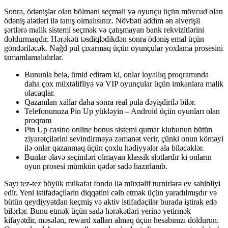
Sonra, ödənişlər olan bölməni seçməli və oyunçu üçün mövcud olan
ödəniş alətləri ilə tanış olmalısınız. Növbəti addım ən əlverişli
şərtlərə malik sistemi seçmək və çatışmayan bank rekvizitlərini
doldurmaqdır. Hərəkəti təsdiqlədikdən sonra ödəniş emal üçün
göndəriləcək. Nağd pul çıxarmaq üçün oyunçular yoxlama prosesini
tamamlamalıdırlar.
Bununla belə, ümid edirəm ki, onlar loyallıq proqramında
daha çox müxtəlifliyə və VIP oyunçular üçün imkanlara malik
olacaqlar.
Qazanılan xallar daha sonra real pula dəyişdirilə bilər.
Telefonunuza Pin Up yükləyin – Android üçün oyunları olan
proqram
Pin Up casino online bonus sistemi qumar klubunun bütün
ziyarətçilərini sevindirməyə zəmanət verir, çünki onun köməyi
ilə onlar qazanmaq üçün çoxlu hədiyyələr ala biləcəklər.
Bunlar əlavə seçimləri olmayan klassik slotlardır ki onların
oyun prosesi mümkün qədər sadə hazırlanıb.
Sayt tez-tez böyük mükafat fondu ilə müxtəlif turnirlərə ev sahibliyi
edir. Yeni istifadəçilərin diqqətini cəlb etmək üçün yaradılmışdır və
bütün qeydiyyatdan keçmiş və aktiv istifadəçilər burada iştirak edə
bilərlər. Bunu etmək üçün sadə hərəkətləri yerinə yetirmək
kifayətdir, məsələn, reward xalları almaq üçün hesabınızı doldurun.