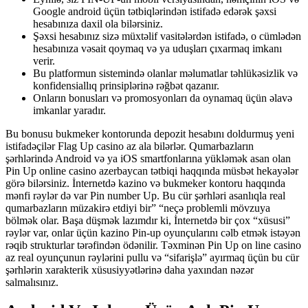
Google android üçün tətbiqlərindən istifadə edərək şəxsi
hesabınıza daxil ola bilərsiniz.
Şəxsi hesabınız sizə müxtəlif vasitələrdən istifadə, o cümlədən
hesabınıza vəsait qoymaq və ya uduşları çıxarmaq imkanı
verir.
Bu platformun sistemində olanlar məlumatlar təhlükəsizlik və
konfidensiallıq prinsiplərinə rəğbət qazanır.
Onların bonusları və promosyonları da oynamaq üçün əlavə
imkanlar yaradır.
Bu bonusu bukmeker kontorunda depozit hesabını doldurmuş yeni
istifadəçilər Flag Up casino az ala bilərlər. Qumarbazların
şərhlərində Android və ya iOS smartfonlarına yükləmək asan olan
Pin Up online casino azerbaycan tətbiqi haqqında müsbət hekayələr
görə bilərsiniz. İnternetdə kazino və bukmeker kontoru haqqında
mənfi rəylər də var Pin number Up. Bu cür şərhləri asanlıqla real
qumarbazların müzakirə etdiyi bir” “neçə problemli mövzuya
bölmək olar. Başa düşmək lazımdır ki, İnternetdə bir çox “xüsusi”
rəylər var, onlar üçün kazino Pin-up oyunçularını cəlb etmək istəyən
rəqib strukturlar tərəfindən ödənilir. Təxminən Pin Up on line casino
az real oyunçunun rəylərini pullu və “sifarişlə” ayırmaq üçün bu cür
şərhlərin xarakterik xüsusiyyətlərinə daha yaxından nəzər
salmalısınız.