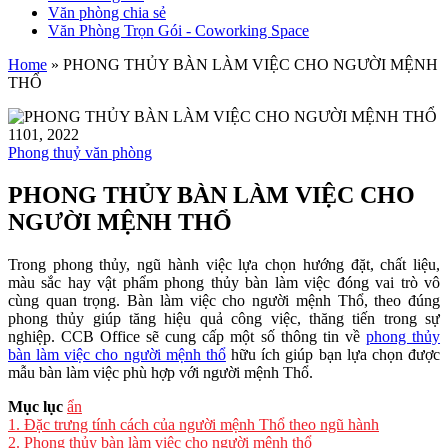
Văn phòng chia sẻ
Văn Phòng Trọn Gói - Coworking Space
Home
»
PHONG THỦY BÀN LÀM VIỆC CHO NGƯỜI MỆNH
THỔ
11
01, 2022
Phong thuỷ văn phòng
PHONG THỦY BÀN LÀM VIỆC CHO
NGƯỜI MỆNH THỔ
Trong phong thủy, ngũ hành việc lựa chọn hướng đặt, chất liệu,
màu sắc hay vật phẩm phong thủy bàn làm việc đóng vai trò vô
cùng quan trọng. Bàn làm việc cho người mệnh Thổ, theo đúng
phong thủy giúp tăng hiệu quả công việc, thăng tiến trong sự
nghiệp. CCB Office sẽ cung cấp một số thông tin về
phong thủy
bàn làm việc cho người mệnh thổ
hữu ích giúp bạn lựa chọn được
mẫu bàn làm việc phù hợp với người mệnh Thổ.
Mục lục
ẩn
1.
Đặc trưng tính cách của người mệnh Thổ theo ngũ hành
2.
Phong thủy bàn làm việc cho người mệnh thổ