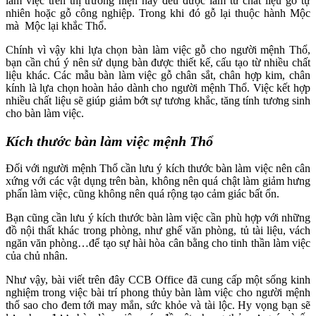
làm việc trên thị trường hiện nay đều được làm từ chất liệu gỗ tự
nhiên hoặc gỗ công nghiệp. Trong khi đó gỗ lại thuộc hành Mộc
mà Mộc lại khắc Thổ.
Chính vì vậy khi lựa chọn bàn làm việc gỗ cho người mệnh Thổ,
bạn cần chú ý nên sử dụng bàn được thiết kế, cấu tạo từ nhiều chất
liệu khác. Các mẫu bàn làm việc gỗ chân sắt, chân hợp kim, chân
kính là lựa chọn hoàn hảo dành cho người mệnh Thổ. Việc kết hợp
nhiều chất liệu sẽ giúp giảm bớt sự tương khắc, tăng tính tương sinh
cho bàn làm việc.
Kích thước bàn làm việc mệnh Thổ
Đối với người mệnh Thổ cần lưu ý kích thước bàn làm việc nên cân
xứng với các vật dụng trên bàn, không nên quá chật làm giảm hưng
phấn làm việc, cũng không nên quá rộng tạo cảm giác bất ổn.
Bạn cũng cần lưu ý kích thước bàn làm việc cần phù hợp với những
đồ nội thất khác trong phòng, như ghế văn phòng, tủ tài liệu, vách
ngăn văn phòng…để tạo sự hài hòa cân bằng cho tinh thần làm việc
của chủ nhân.
Như vậy, bài viết trên đây CCB Office đã cung cấp một sống kinh
nghiệm trong việc bài trí phong thủy bàn làm việc cho người mệnh
thổ sao cho đem tới may mắn, sức khỏe và tài lộc. Hy vọng bạn sẽ