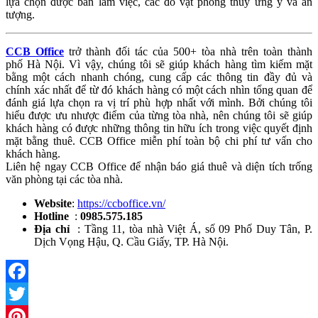
lựa chọn được bàn làm việc, các đồ vật phong thủy ưng ý và ấn
tượng.
CCB Office
trở thành đối tác của 500+ tòa nhà trên toàn thành
phố Hà Nội. Vì vậy, chúng tôi sẽ giúp khách hàng tìm kiếm mặt
bằng một cách nhanh chóng, cung cấp các thông tin đầy đủ và
chính xác nhất để từ đó khách hàng có một cách nhìn tổng quan để
đánh giá lựa chọn ra vị trí phù hợp nhất với mình. Bởi chúng tôi
hiểu được ưu nhược điểm của từng tòa nhà, nên chúng tôi sẽ giúp
khách hàng có được những thông tin hữu ích trong việc quyết định
mặt bằng thuê. CCB Office miễn phí toàn bộ chi phí tư vấn cho
khách hàng.
Liên hệ ngay CCB Office để nhận báo giá thuê và diện tích trống
văn phòng tại các tòa nhà.
Website
:
https://ccboffice.vn/
Hotline
:
0985.575.185
Địa chỉ
: Tầng 11, tòa nhà Việt Á, số 09 Phố Duy Tân, P.
Dịch Vọng Hậu, Q. Cầu Giấy, TP. Hà Nội.
Facebook
Twitter