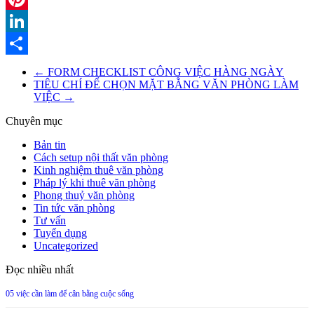
Pinterest
LinkedIn
Share
←
FORM CHECKLIST CÔNG VIỆC HÀNG NGÀY
TIÊU CHÍ ĐỂ CHỌN MẶT BẰNG VĂN PHÒNG LÀM
VIỆC
→
Chuyên mục
Bản tin
Cách setup nội thất văn phòng
Kinh nghiệm thuê văn phòng
Pháp lý khi thuê văn phòng
Phong thuỷ văn phòng
Tin tức văn phòng
Tư vấn
Tuyển dụng
Uncategorized
Đọc nhiều nhất
05 việc cần làm để cân bằng cuộc sống