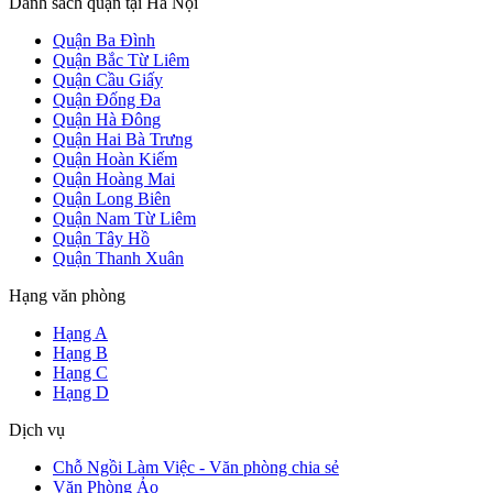
Danh sách quận tại Hà Nội
Quận Ba Đình
Quận Bắc Từ Liêm
Quận Cầu Giấy
Quận Đống Đa
Quận Hà Đông
Quận Hai Bà Trưng
Quận Hoàn Kiếm
Quận Hoàng Mai
Quận Long Biên
Quận Nam Từ Liêm
Quận Tây Hồ
Quận Thanh Xuân
Hạng văn phòng
Hạng A
Hạng B
Hạng C
Hạng D
Dịch vụ
Chỗ Ngồi Làm Việc - Văn phòng chia sẻ
Văn Phòng Ảo