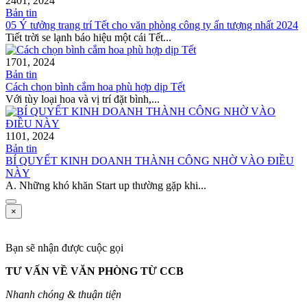
24
01, 2024
Bản tin
05 Ý tưởng trang trí Tết cho văn phòng công ty ấn tượng nhất 2024
Tiết trời se lạnh báo hiệu một cái Tết...
17
01, 2024
Bản tin
Cách chọn bình cắm hoa phù hợp dịp Tết
Với tùy loại hoa và vị trí đặt bình,...
11
01, 2024
Bản tin
BÍ QUYẾT KINH DOANH THÀNH CÔNG NHỜ VÀO ĐIỀU
NÀY
A. Những khó khăn Start up thường gặp khi...
×
Bạn sẽ nhận được cuộc gọi
TƯ VẤN VỀ VĂN PHÒNG TỪ CCB
Nhanh chóng & thuận tiện