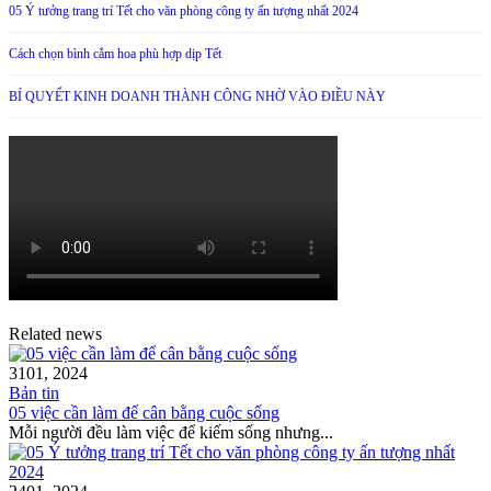
05 Ý tưởng trang trí Tết cho văn phòng công ty ấn tượng nhất 2024
Cách chọn bình cắm hoa phù hợp dịp Tết
BÍ QUYẾT KINH DOANH THÀNH CÔNG NHỜ VÀO ĐIỀU NÀY
Related news
31
01, 2024
Bản tin
05 việc cần làm để cân bằng cuộc sống
Mỗi người đều làm việc để kiếm sống nhưng...