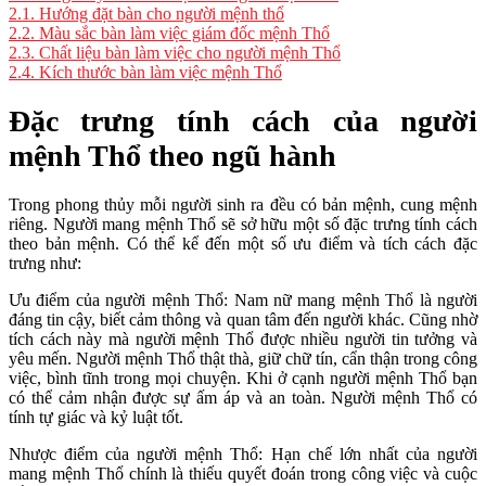
2.1.
Hướng đặt bàn cho người mệnh thổ
2.2.
Màu sắc bàn làm việc giám đốc mệnh Thổ
2.3.
Chất liệu bàn làm việc cho người mệnh Thổ
2.4.
Kích thước bàn làm việc mệnh Thổ
Đặc trưng tính cách của người
mệnh Thổ theo ngũ hành
Trong phong thủy mỗi người sinh ra đều có bản mệnh, cung mệnh
riêng. Người mang mệnh Thổ sẽ sở hữu một số đặc trưng tính cách
theo bản mệnh. Có thể kể đến một số ưu điểm và tích cách đặc
trưng như:
Ưu điểm của người mệnh Thổ: Nam nữ mang mệnh Thổ là người
đáng tin cậy, biết cảm thông và quan tâm đến người khác. Cũng nhờ
tích cách này mà người mệnh Thổ được nhiều người tin tưởng và
yêu mến. Người mệnh Thổ thật thà, giữ chữ tín, cẩn thận trong công
việc, bình tĩnh trong mọi chuyện. Khi ở cạnh người mệnh Thổ bạn
có thể cảm nhận được sự ấm áp và an toàn. Người mệnh Thổ có
tính tự giác và kỷ luật tốt.
Nhược điểm của người mệnh Thổ: Hạn chế lớn nhất của người
mang mệnh Thổ chính là thiếu quyết đoán trong công việc và cuộc