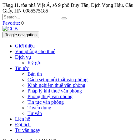
Tầng 11, tòa nhà Việt Á, số 9 phố Duy Tân, Dịch Vọng Hậu, Cầu
Giấy, HN
0985575185
Favorite:
0
Toggle navigation
Giới thiệu
Văn phòng cho thuê
Dịch vụ
Ký gửi
Tin tức
Bản tin
Cách setup nội thất văn phòng
Kinh nghiệm thuê văn phòng
Pháp lý khi thuê văn phòng
Phong thuỷ văn phòng
Tin tức văn phòng
Tuyển dụng
Tư vấn
Liên hệ
Đặt lịch
Tư vấn ngay