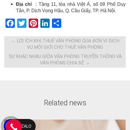
Địa chỉ
: Tầng 11, tòa nhà Việt Á, số 09 Phố Duy
Tân, P. Dịch Vọng Hậu, Q. Cầu Giấy, TP. Hà Nội.
F
T
Pi
Li
S
a
wi
nt
n
h
ce
tt
er
ke
ar
←
LỢI ÍCH KHI THUÊ VĂN PHÒNG QUA ĐƠN VỊ DỊCH
VỤ MÔI GIỚI CHO THUÊ VĂN PHÒNG
b
er
es
dI
e
SỰ KHÁC NHAU GIỮA VĂN PHÒNG TRUYỀN THỐNG VÀ
o
t
n
VĂN PHÒNG CHIA SẺ
→
o
k
Related news
ZALO