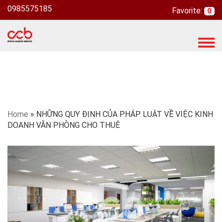
0985575185
Favorite:
0
T
o
g
g
l
e
n
Home
»
NHỮNG QUY ĐỊNH CỦA PHÁP LUẬT VỀ VIỆC KINH
a
DOANH VĂN PHÒNG CHO THUÊ
v
i
g
a
t
i
o
n