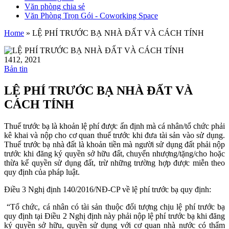
Văn phòng chia sẻ
Văn Phòng Trọn Gói - Coworking Space
Home
»
LỆ PHÍ TRƯỚC BẠ NHÀ ĐẤT VÀ CÁCH TÍNH
14
12, 2021
Bản tin
LỆ PHÍ TRƯỚC BẠ NHÀ ĐẤT VÀ
CÁCH TÍNH
Thuế trước bạ là khoản lệ phí được ấn định mà cá nhân/tổ chức phải
kê khai và nộp cho cơ quan thuế trước khi đưa tài sản vào sử dụng.
Thuế trước bạ nhà đất là khoản tiền mà người sử dụng đất phải nộp
trước khi đăng ký quyền sở hữu đất, chuyển nhượng/tặng/cho hoặc
thừa kế quyền sử dụng đất, trừ những trường hợp được miễn theo
quy định của pháp luật.
Điều 3 Nghị định 140/2016/NĐ-CP về lệ phí trước bạ quy định:
“Tổ chức, cá nhân có tài sản thuộc đối tượng chịu lệ phí trước bạ
quy định tại Điều 2 Nghị định này phải nộp lệ phí trước bạ khi đăng
ký quyền sở hữu, quyền sử dụng với cơ quan nhà nước có thẩm