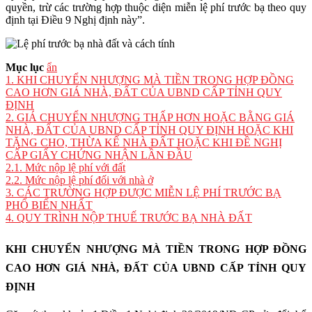
quyền, trừ các trường hợp thuộc diện miễn lệ phí trước bạ theo quy
định tại Điều 9 Nghị định này”.
Mục lục
ẩn
1.
KHI CHUYỂN NHƯỢNG MÀ TIỀN TRONG HỢP ĐỒNG
CAO HƠN GIÁ NHÀ, ĐẤT CỦA UBND CẤP TỈNH QUY
ĐỊNH
2.
GIÁ CHUYỂN NHƯỢNG THẤP HƠN HOẶC BẰNG GIÁ
NHÀ, ĐẤT CỦA UBND CẤP TỈNH QUY ĐỊNH HOẶC KHI
TẶNG CHO, THỪA KẾ NHÀ ĐẤT HOẶC KHI ĐỀ NGHỊ
CẤP GIẤY CHỨNG NHẬN LẦN ĐẦU
2.1.
Mức nộp lệ phí với đất
2.2.
Mức nộp lệ phí đối với nhà ở
3.
CÁC TRƯỜNG HỢP ĐƯỢC MIỄN LỆ PHÍ TRƯỚC BẠ
PHỔ BIẾN NHẤT
4.
QUY TRÌNH NỘP THUẾ TRƯỚC BẠ NHÀ ĐẤT
KHI CHUYỂN NHƯỢNG MÀ TIỀN TRONG HỢP ĐỒNG
CAO HƠN GIÁ NHÀ, ĐẤT CỦA UBND CẤP TỈNH QUY
ĐỊNH