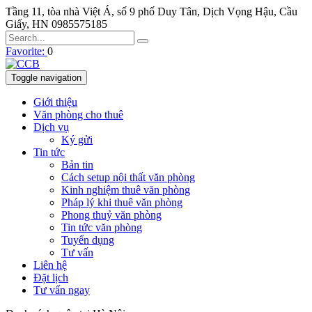
Tầng 11, tòa nhà Việt Á, số 9 phố Duy Tân, Dịch Vọng Hậu, Cầu
Giấy, HN
0985575185
Favorite:
0
Toggle navigation
Giới thiệu
Văn phòng cho thuê
Dịch vụ
Ký gửi
Tin tức
Bản tin
Cách setup nội thất văn phòng
Kinh nghiệm thuê văn phòng
Pháp lý khi thuê văn phòng
Phong thuỷ văn phòng
Tin tức văn phòng
Tuyển dụng
Tư vấn
Liên hệ
Đặt lịch
Tư vấn ngay