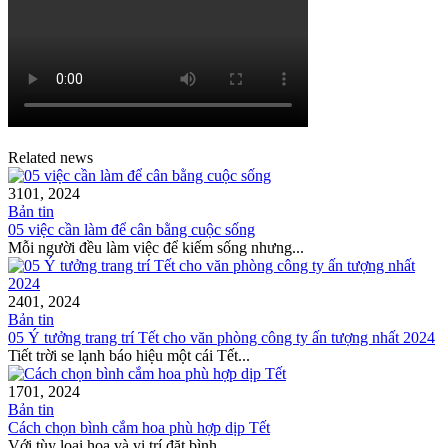
Related news
31
01, 2024
Bản tin
05 việc cần làm để cân bằng cuộc sống
Mỗi người đều làm việc để kiếm sống nhưng...
24
01, 2024
Bản tin
05 Ý tưởng trang trí Tết cho văn phòng công ty ấn tượng nhất 2024
Tiết trời se lạnh báo hiệu một cái Tết...
17
01, 2024
Bản tin
Cách chọn bình cắm hoa phù hợp dịp Tết
Với tùy loại hoa và vị trí đặt bình,...