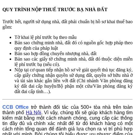
QUY TRÌNH NỘP THUẾ TRƯỚC BẠ NHÀ ĐẤT
Trước hết, người sử dụng nhà, đất phải chuẩn bị hồ sơ khai thuế bao
gồm:
Tờ khai lệ phí trước bạ theo mẫu
Bản sao chứng minh nhà, đất đó có nguồn gốc hợp pháp theo
quy định của pháp luật
Bản sao hợp đồng chuyển nhượng nhà, đất
Bản sao các giấy tờ chứng minh nhà, đất đó thuộc diện miễn
lệ phí trước bạ (nếu có).
Nộp tại cơ quan tiếp nhận hồ sơ về giải quyết thủ tục đăng ký,
cấp giấy chứng nhận quyền sử dụng đất, quyền sở hữu nhà ở
và tài sản khác gắn liền với đất (Chi nhánh Văn phòng đăng
ký đất đai cấp huyện/Bộ phận một cửa/Văn phòng đăng ký
đất đai cấp tỉnh…).
CCB Office
trở thành đối tác của 500+ tòa nhà trên toàn
thành phố
Hà Nội
. Vì vậy, chúng tôi sẽ giúp khách hàng tìm
kiếm mặt bằng một cách nhanh chóng, cung cấp các thông
tin đầy đủ và chính xác nhất để từ đó khách hàng có một
cách nhìn tổng quan để đánh giá lựa chọn ra vị trí phù hợp
nhất với mình. Bởi chúng tôi hiểu được ưu nhược điểm của