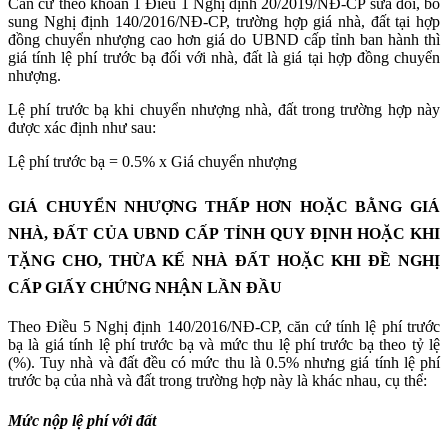
Căn cứ theo khoản 1 Điều 1 Nghị định 20/2019/NĐ-CP sửa đổi, bổ
sung Nghị định 140/2016/NĐ-CP, trường hợp giá nhà, đất tại hợp
đồng chuyển nhượng cao hơn giá do UBND cấp tỉnh ban hành thì
giá tính lệ phí trước bạ đối với nhà, đất là giá tại hợp đồng chuyển
nhượng.
Lệ phí trước bạ khi chuyển nhượng nhà, đất trong trường hợp này
được xác định như sau:
Lệ phí trước bạ = 0.5% x Giá chuyển nhượng
GIÁ CHUYỂN NHƯỢNG THẤP HƠN HOẶC BẰNG GIÁ
NHÀ, ĐẤT CỦA UBND CẤP TỈNH QUY ĐỊNH HOẶC KHI
TẶNG CHO, THỪA KẾ NHÀ ĐẤT HOẶC KHI ĐỀ NGHỊ
CẤP GIẤY CHỨNG NHẬN LẦN ĐẦU
Theo Điều 5 Nghị định 140/2016/NĐ-CP, căn cứ tính lệ phí trước
bạ là giá tính lệ phí trước bạ và mức thu lệ phí trước bạ theo tỷ lệ
(%). Tuy nhà và đất đều có mức thu là 0.5% nhưng giá tính lệ phí
trước bạ của nhà và đất trong trường hợp này là khác nhau, cụ thể:
Mức nộp lệ phí với đất