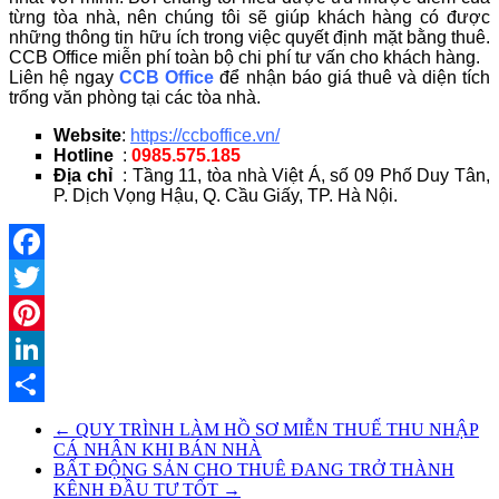
từng tòa nhà, nên chúng tôi sẽ giúp khách hàng có được
những thông tin hữu ích trong việc quyết định mặt bằng thuê.
CCB Office miễn phí toàn bộ chi phí tư vấn cho khách hàng.
Liên hệ ngay
CCB Office
để nhận báo giá thuê và diện tích
trống văn phòng tại các tòa nhà.
Website
:
https://ccboffice.vn/
Hotline
:
0985.575.185
Địa chỉ
: Tầng 11, tòa nhà Việt Á, số 09 Phố Duy Tân,
P. Dịch Vọng Hậu, Q. Cầu Giấy, TP. Hà Nội.
Facebook
Twitter
Pinterest
LinkedIn
Share
←
QUY TRÌNH LÀM HỒ SƠ MIỄN THUẾ THU NHẬP
CÁ NHÂN KHI BÁN NHÀ
BẤT ĐỘNG SẢN CHO THUÊ ĐANG TRỞ THÀNH
KÊNH ĐẦU TƯ TỐT
→