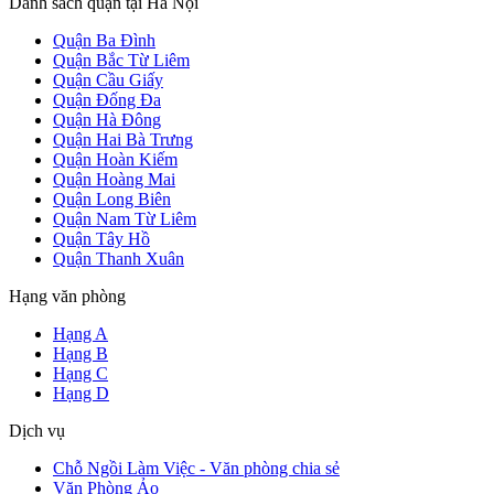
Danh sách quận tại Hà Nội
Quận Ba Đình
Quận Bắc Từ Liêm
Quận Cầu Giấy
Quận Đống Đa
Quận Hà Đông
Quận Hai Bà Trưng
Quận Hoàn Kiếm
Quận Hoàng Mai
Quận Long Biên
Quận Nam Từ Liêm
Quận Tây Hồ
Quận Thanh Xuân
Hạng văn phòng
Hạng A
Hạng B
Hạng C
Hạng D
Dịch vụ
Chỗ Ngồi Làm Việc - Văn phòng chia sẻ
Văn Phòng Ảo