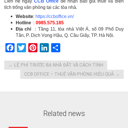
Liên hệ ngay
CCB Office
để nhận báo giá thuê và diện
tích trống văn phòng tại các tòa nhà.
Website
:
https://ccboffice.vn/
Hotline
:
0985.575.185
Địa chỉ
: Tầng 11, tòa nhà Việt Á, số 09 Phố Duy
Tân, P. Dịch Vọng Hậu, Q. Cầu Giấy, TP. Hà Nội.
F
T
Pi
Li
S
a
wi
nt
n
h
ce
tt
er
ke
ar
←
LỆ PHÍ TRƯỚC BẠ NHÀ ĐẤT VÀ CÁCH TÍNH
b
er
es
dI
e
CCB OFFICE – THUÊ VĂN PHÒNG HIỆU QUẢ
→
o
t
n
o
k
Related news