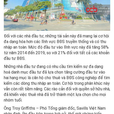
Đối với các nhà đầu tư, những tài sản này đã mang lại cơ hội
đa dạng hóa hơn các lĩnh vực BĐS truyền thống và có thu
nhập an toàn. Mức độ đầu tư vào lĩnh vực này đã tăng 58%
từ năm 2014 đến 2019, so với 21% đối với tất cả các khoản
đầu tư BĐS.
Những nhà đầu tư đang có nhu cầu tìm kiếm sự đa dạng
hoá danh mục đầu tư đã lựa chọn tăng cường đầu tư vào
hai hạng mục là căn hộ cho thuê và BĐS công nghiệp để tìm
kiếm các dòng thu nhập an toàn. Cơ hội trong phân khúc này
vẫn còn rất tiềm năng. Các rào cản đối với quyền sở hữu nhà,
đã khiến việc thuê nhà đã trở thành một lựa chọn cho mọi
nhóm tuổi.
Ông Troy Griffiths – Phó Tổng giám đốc, Savills Việt Nam
nhận định, lần đầu tiên trong lịch sử, thế giới chứng kiến