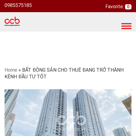
0985575185
Favorite:
0
T
o
g
g
l
e
n
Home
»
BẤT ĐỘNG SẢN CHO THUÊ ĐANG TRỞ THÀNH
a
KÊNH ĐẦU TƯ TỐT
v
i
g
a
t
i
o
n