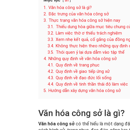
ẩn
1.
Văn hóa công sở là gì?
2.
Đặc trưng của văn hóa công sở
3.
Thực trạng văn hóa công sở hiện nay
3.1.
Thiếu dung hòa giữa mục tiêu chung c
3.2.
Làm việc thờ ơ thiếu trách nghiệm
3.3.
Xem nhẹ kết quả, cố gắng của đồng n
3.4.
Không thực hiện theo những quy định c
3.5.
Thói quen ỷ lại dựa dẫm vào tập thể
4.
Những quy định về văn hóa công sở
4.1.
Quy định về trang phục
4.2.
Quy định về giao tiếp ứng xử
4.3.
Quy định về đạo đức lối sống
4.4.
Quy định về tinh thần thái độ làm việc
5.
Hướng dẫn xây dựng văn hóa công sở
Văn hóa công sở là gì?
Văn hóa công sở
có thể hiểu là một dạng đặ