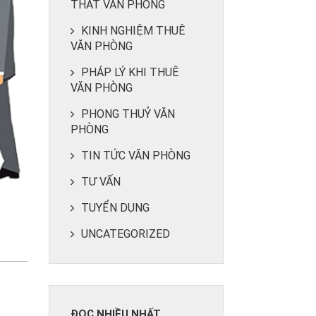
THẤT VĂN PHÒNG
KINH NGHIỆM THUÊ
VĂN PHÒNG
PHÁP LÝ KHI THUÊ
VĂN PHÒNG
PHONG THUỶ VĂN
PHÒNG
TIN TỨC VĂN PHÒNG
TƯ VẤN
TUYỂN DỤNG
UNCATEGORIZED
ĐỌC NHIỀU NHẤT