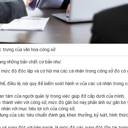
 trưng của văn hóa công sở
ang những bản chất cơ bản như:
, mức độ độc lập và cơ hội mà các cá nhân trong công sở đó có
ế, điều lệ, nội quy để kiểm soát hành vi của các cá nhân trong 
uan tâm của người quản lý trong việc giúp đỡ cấp dưới của mình;
 thành viên với công sở, mức độ gắn bó này phản ánh sự gắn bó 
 nhân với mục tiêu lợi ích của công sở;
dung của các tiêu chuẩn đánh giá, khen thưởng, kỷ luật, hình thức
 và xung đột với bên ngoài, là mức độ các xung đột tồn tại tron