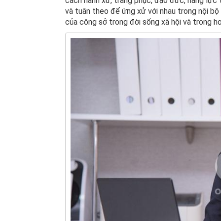
cách hành xử, trang phục, đạo đức, năng lực
và tuân theo để ứng xử với nhau trong nội bộ 
của công sở trong đời sống xã hội và trong h