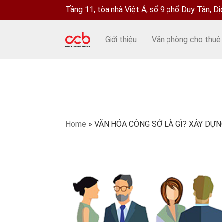
Tầng 11, tòa nhà Việt Á, số 9 phố Duy Tân, D
Giới thiệu
Văn phòng cho thuê
Home
»
VĂN HÓA CÔNG SỞ LÀ GÌ? XÂY DỰ