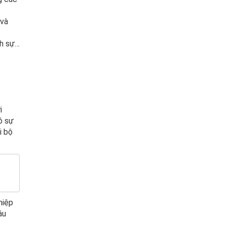
 và
ch sự…
i
ó sự
i bộ
hiệp
âu