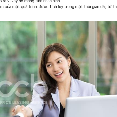
 ra vì vậy nó mang tính nhân sinh;
m của một quá trình, được tích lũy trong một thời gian dài, từ th