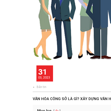
31
03, 2023
Bản tin
VĂN HÓA CÔNG SỞ LÀ GÌ? XÂY DỰNG VĂN
Mục lục