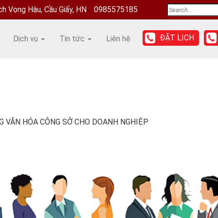
ịch Vọng Hậu, Cầu Giấy, HN
0985575185
ĐẶT LỊCH
Dịch vụ
Tin tức
Liên hệ
NG VĂN HÓA CÔNG SỞ CHO DOANH NGHIỆP