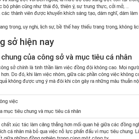
bộ phận cũng như thái độ, thiện ý, sự trung thực, cởi mở, …
à các thành viên được khuyến khích sáng tạo, dám nghĩ, dám làm
ang trọng, uy nghi, lịch sự, bề thế hay thiếu trang trọng, không lị
g sở hiện nay
 chung của công sở và mục tiêu cá nhân
ng sở chính là tinh thần làm việc đồng đội không cao. Mọi ngườ
 hơn. Do đó, khi làm việc nhóm, giữa các phần công việc không c
quả không được ưng ý mà đôi khi còn gây ra những mâu thuẫn nộ
a mục tiêu chung và mục tiêu cá nhân
 chất xúc tác làm căng thẳng hơn mối quan hệ giữa các đồng ng
i ích cá nhân mà bỏ qua việc nỗ lực phấn đấu vì mục tiêu chung. L
t giữa những đồng nghiệp trong cùng một công ty.