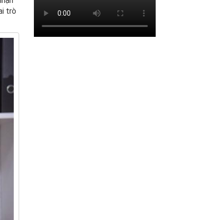
nhận
i trò