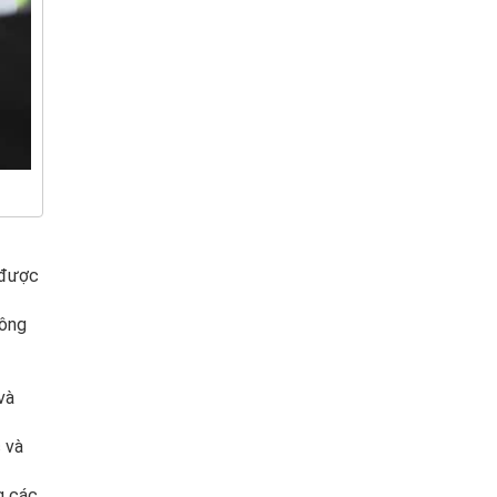
 được
công
và
 và
g các