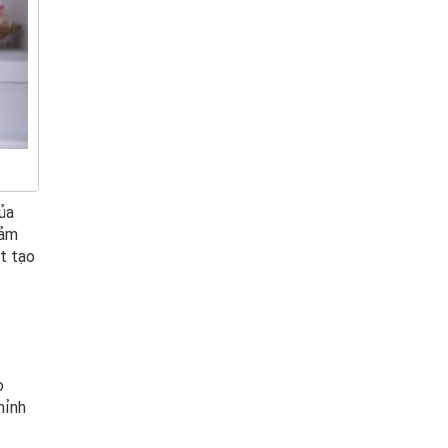
ủa
đảm
t tạo
o
hỉnh