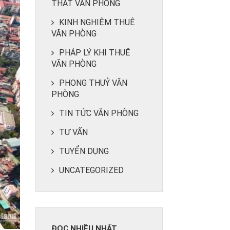
THẤT VĂN PHÒNG
KINH NGHIỆM THUÊ
VĂN PHÒNG
PHÁP LÝ KHI THUÊ
VĂN PHÒNG
PHONG THUỶ VĂN
PHÒNG
TIN TỨC VĂN PHÒNG
TƯ VẤN
TUYỂN DỤNG
UNCATEGORIZED
ĐỌC NHIỀU NHẤT