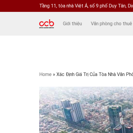
Tầng 11, tòa nhà Việt Á, số 9 phố Duy Tân, D
Giới thiệu
Văn phòng cho thuê
Home
»
Xác Định Giá Trị Của Tòa Nhà Văn P