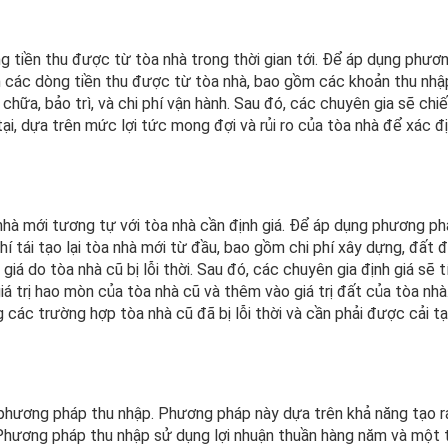
g tiền thu được từ tòa nhà trong thời gian tới. Để áp dụng phươ
án các dòng tiền thu được từ tòa nhà, bao gồm các khoản thu nhậ
chữa, bảo trì, và chi phí vận hành. Sau đó, các chuyên gia sẽ chiế
tại, dựa trên mức lợi tức mong đợi và rủi ro của tòa nhà để xác đ
 nhà mới tương tự với tòa nhà cần định giá. Để áp dụng phương p
hí tái tạo lại tòa nhà mới từ đầu, bao gồm chi phí xây dựng, đất đa
 giá do tòa nhà cũ bị lỗi thời. Sau đó, các chuyên gia định giá sẽ t
giá trị hao mòn của tòa nhà cũ và thêm vào giá trị đất của tòa nhà
ác trường hợp tòa nhà cũ đã bị lỗi thời và cần phải được cải t
phương pháp thu nhập. Phương pháp này dựa trên khả năng tạo ra
. Phương pháp thu nhập sử dụng lợi nhuận thuần hàng năm và một t