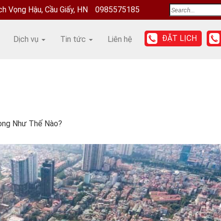
ịch Vọng Hậu, Cầu Giấy, HN
0985575185
ĐẶT LỊCH
Dịch vụ
Tin tức
Liên hệ
hòng Như Thế Nào?