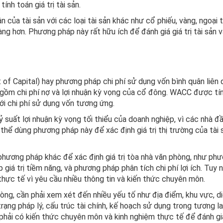
nh toán giá trị tài sản.
n của tài sản với các loại tài sản khác như cổ phiếu, vàng, ngoại t
ng hơn. Phương pháp này rất hữu ích để đánh giá giá trị tài sản 
 Capital) hay phương pháp chi phí sử dụng vốn bình quân liên 
gồm chi phí nợ và lợi nhuận kỳ vọng của cổ đông. WACC được tí
ới chi phí sử dụng vốn tương ứng.
suất lợi nhuận kỳ vọng tối thiểu của doanh nghiệp, vì các nhà đ
hể dùng phương pháp này để xác định giá trị thị trường của tài 
hương pháp khác để xác định giá trị tòa nhà văn phòng, như ph
 giá trị tiềm năng, và phương pháp phân tích chi phí lợi ích. Tuy n
hực tế vì yêu cầu nhiều thông tin và kiến thức chuyên môn.
phòng, cần phải xem xét đến nhiều yếu tố như địa điểm, khu vực, d
trạng pháp lý, cấu trúc tài chính, kế hoạch sử dụng trong tương la
 phải có kiến thức chuyên môn và kinh nghiệm thực tế để đánh gi