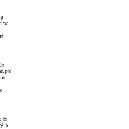
ng
p từ
t
ịnh
háp
i, phí
ính
.
ạo
 lợi
ỷ lệ