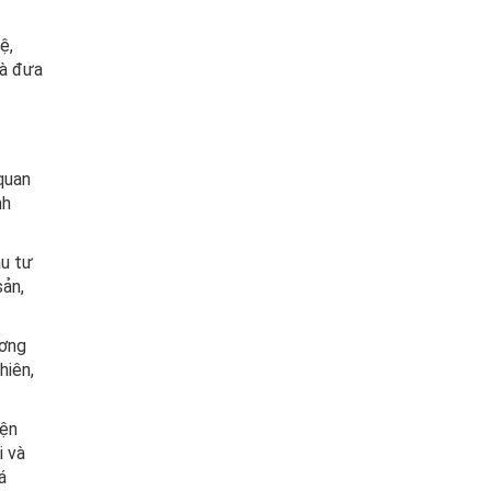
ệ,
và đưa
quan
nh
ầu tư
sản,
ương
hiên,
iện
i và
á