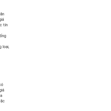
văn
giá
c tín
rống
 loại,
có
giá
ia
đặc