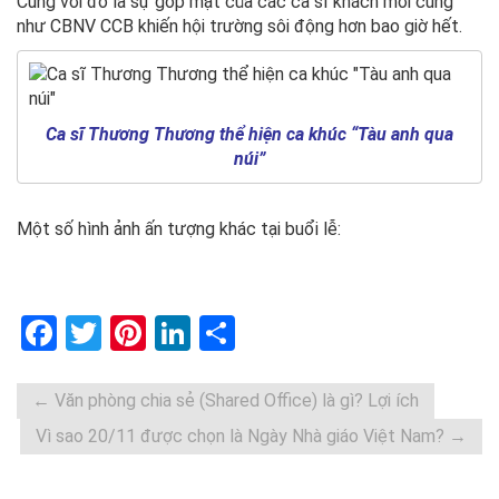
Cùng với đó là sự góp mặt của các ca sĩ khách mời cũng
như CBNV CCB khiến hội trường sôi động hơn bao giờ hết.
Ca sĩ Thương Thương thể hiện ca khúc “Tàu anh qua
núi”
Một số hình ảnh ấn tượng khác tại buổi lễ:
F
T
Pi
Li
S
a
wi
nt
n
h
ce
tt
er
ke
ar
←
Văn phòng chia sẻ (Shared Office) là gì? Lợi ích
b
er
es
dI
e
Vì sao 20/11 được chọn là Ngày Nhà giáo Việt Nam?
→
o
t
n