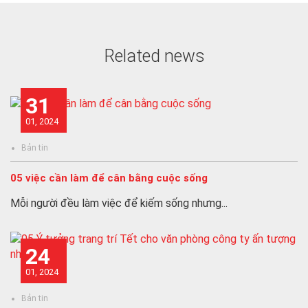
o
k
Related news
31
01, 2024
Bản tin
05 việc cần làm để cân bằng cuộc sống
Mỗi người đều làm việc để kiếm sống nhưng...
24
01, 2024
Bản tin