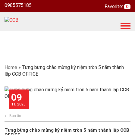
0985575185
Favorite:
0
T
o
g
g
l
e
n
Home
»
Tưng bừng chào mừng kỷ niệm tròn 5 năm thành
a
lập CCB OFFICE
v
i
g
09
a
11, 2023
t
i
Bản tin
o
n
Tưng bừng chào mừng kỷ niệm tròn 5 năm thành lập CCB
OFFICE