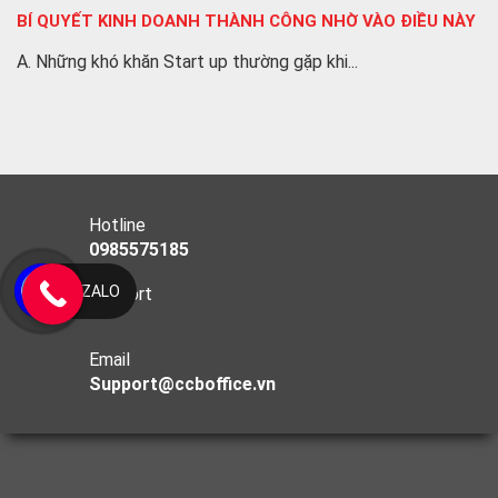
BÍ QUYẾT KINH DOANH THÀNH CÔNG NHỜ VÀO ĐIỀU NÀY
A. Những khó khăn Start up thường gặp khi...
Hotline
0985575185
ZALO
Support
Email
Support@ccboffice.vn