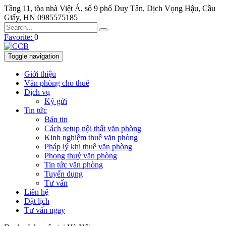
Tầng 11, tòa nhà Việt Á, số 9 phố Duy Tân, Dịch Vọng Hậu, Cầu
Giấy, HN
0985575185
Favorite:
0
Toggle navigation
Giới thiệu
Văn phòng cho thuê
Dịch vụ
Ký gửi
Tin tức
Bản tin
Cách setup nội thất văn phòng
Kinh nghiệm thuê văn phòng
Pháp lý khi thuê văn phòng
Phong thuỷ văn phòng
Tin tức văn phòng
Tuyển dụng
Tư vấn
Liên hệ
Đặt lịch
Tư vấn ngay