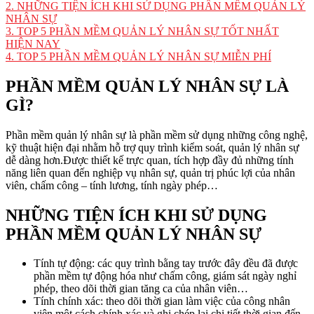
2.
NHỮNG TIỆN ÍCH KHI SỬ DỤNG PHẦN MỀM QUẢN LÝ
NHÂN SỰ
3.
TOP 5 PHẦN MỀM QUẢN LÝ NHÂN SỰ TỐT NHẤT
HIỆN NAY
4.
TOP 5 PHẦN MỀM QUẢN LÝ NHÂN SỰ MIỄN PHÍ
PHẦN MỀM QUẢN LÝ NHÂN SỰ LÀ
GÌ?
Phần mềm quản lý nhân sự là phần mềm sử dụng những công nghệ,
kỹ thuật hiện đại nhằm hỗ trợ quy trình kiểm soát, quản lý nhân sự
dễ dàng hơn.Được thiết kế trực quan, tích hợp đầy đủ những tính
năng liên quan đến nghiệp vụ nhân sự, quản trị phúc lợi của nhân
viên, chấm công – tính lương, tính ngày phép…
NHỮNG TIỆN ÍCH KHI SỬ DỤNG
PHẦN MỀM QUẢN LÝ NHÂN SỰ
Tính tự động: các quy trình bằng tay trước đây đều đã được
phần mềm tự động hóa như chấm công, giám sát ngày nghỉ
phép, theo dõi thời gian tăng ca của nhân viên…
Tính chính xác: theo dõi thời gian làm việc của công nhân
viên một cách chính xác và ghi chép lại chi tiết thời gian đến