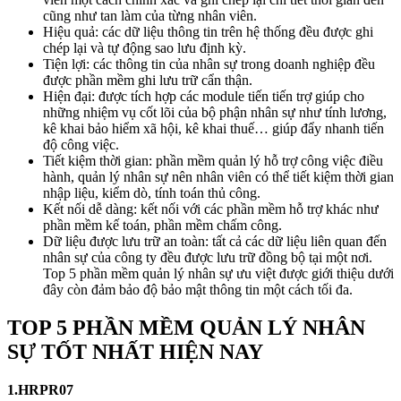
cũng như tan làm của từng nhân viên.
Hiệu quả: các dữ liệu thông tin trên hệ thống đều được ghi
chép lại và tự động sao lưu định kỳ.
Tiện lợi: các thông tin của nhân sự trong doanh nghiệp đều
được phần mềm ghi lưu trữ cẩn thận.
Hiện đại: được tích hợp các module tiến tiến trợ giúp cho
những nhiệm vụ cốt lõi của bộ phận nhân sự như tính lương,
kê khai bảo hiểm xã hội, kê khai thuế… giúp đẩy nhanh tiến
độ công việc.
Tiết kiệm thời gian: phần mềm quản lý hỗ trợ công việc điều
hành, quản lý nhân sự nên nhân viên có thể tiết kiệm thời gian
nhập liệu, kiểm dò, tính toán thủ công.
Kết nối dễ dàng: kết nối với các phần mềm hỗ trợ khác như
phần mềm kế toán, phần mềm chấm công.
Dữ liệu được lưu trữ an toàn: tất cả các dữ liệu liên quan đến
nhân sự của công ty đều được lưu trữ đồng bộ tại một nơi.
Top 5 phần mềm quản lý nhân sự ưu việt được giới thiệu dưới
đây còn đảm bảo độ bảo mật thông tin một cách tối đa.
TOP 5 PHẦN MỀM QUẢN LÝ NHÂN
SỰ TỐT NHẤT HIỆN NAY
1.HRPR07