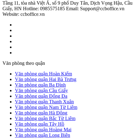
Tầng 11, tòa nhà Việt Á, số 9 phố Duy Tân, Dịch Vọng Hậu, Cầu
Giấy, HN
Hotline: 0985575185
Email: Support@ccboffice.vn
Website: ccboffice.vn
Văn phòng theo quận
Văn phòng quận Hoàn Kiếm
Văn phòng quận Hai Bà Trưng
Văn phòng quận Ba Đình
Văn phòng quận Cầu Giấy
Văn phòng quận Đống Đa
Văn phòng quận Thanh Xuân
Văn phòng quận Nam Từ Liêm
Văn phòng quận Hà Đông
Văn phòng quận Bắc Từ Liêm
Văn phòng quận Tây Hồ
Văn phòng quận Hoàng Mai
Văn phòng quận Long Biên