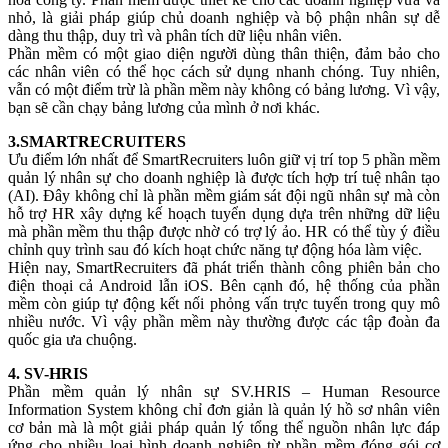
nhỏ, là giải pháp giúp chủ doanh nghiệp và bộ phận nhân sự dễ
dàng thu thập, duy trì và phân tích dữ liệu nhân viên.
Phần mềm có một giao diện người dùng thân thiện, đảm bảo cho
các nhân viên có thể học cách sử dụng nhanh chóng. Tuy nhiên,
vẫn có một điểm trừ là phần mềm này không có bảng lương. Vì vậy,
bạn sẽ cần chạy bảng lương của mình ở nơi khác.
3.SMARTRECRUITERS
Ưu điểm lớn nhất để SmartRecruiters luôn giữ vị trí top 5 phần mềm
quản lý nhân sự cho doanh nghiệp là được tích hợp trí tuệ nhân tạo
(AI). Đây không chỉ là phần mềm giám sát đội ngũ nhân sự mà còn
hỗ trợ HR xây dựng kế hoạch tuyển dụng dựa trên những dữ liệu
mà phần mềm thu thập được nhờ có trợ lý ảo. HR có thể tùy ý điều
chỉnh quy trình sau đó kích hoạt chức năng tự động hóa làm việc.
Hiện nay, SmartRecruiters đã phát triển thành công phiên bản cho
điện thoại cả Android lẫn iOS. Bên cạnh đó, hệ thống của phần
mềm còn giúp tự động kết nối phỏng vấn trực tuyến trong quy mô
nhiều nước. Vì vậy phần mềm này thường được các tập đoàn đa
quốc gia ưa chuộng.
4. SV-HRIS
Phần mềm quản lý nhân sự SV.HRIS – Human Resource
Information System không chỉ đơn giản là quản lý hồ sơ nhân viên
cơ bản mà là một giải pháp quản lý tổng thể nguồn nhân lực đáp
ứng cho nhiều loại hình doanh nghiệp từ phần mềm đóng gói cơ