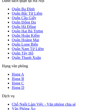
Danh sách quận tại Hà Nội
Quận Ba Đình
Quận Bắc Từ Liêm
Quận Cầu Giấy
Quận Đống Đa
Quận Hà Đông
Quận Hai Bà Trưng
Quận Hoàn Kiếm
Quận Hoàng Mai
Quận Long Biên
Quận Nam Từ Liêm
Quận Tây Hồ
Quận Thanh Xuân
Hạng văn phòng
Hạng A
Hạng B
Hạng C
Hạng D
Dịch vụ
Chỗ Ngồi Làm Việc - Văn phòng chia sẻ
Văn Phòng Ảo