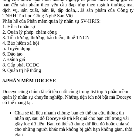
bản đến sản phẩm theo yêu cầu đáp ứng theo ngành thương mại
dịch vụ, sản xuất, bán lẽ, tập đoàn,…là sản phẩm của Công ty
TNHH Tin học Công Nghệ Sao Việt
Phân hệ của Phần mềm quản lý nhân sự SV-HRIS:
1. Hồ sơ nhân sự
2. Quản lý phép, chấm công
3. Tiền lương, thưởng, bảo hiểm, thuế TNCN
4. Bảo hiểm xã hội
5. Tuyển dụng
6. Đào tạo
7. Đánh giá
8. Cấp phát CCDC
9. Quản trị hệ thống
5.PHẦN MỀM DOCEYE
Doceye cũng chính là cái tên cuối cùng trong list top 5 phần mềm
quản lý nhân sự chuyên nghiệp. Những tiện ích nổi bật mà Doceye
có thể mang lại:
Chia sẻ tài liệu nhanh chóng: bạn có thể tra cứu thông tin
nhân sự, sau đó Doceye sẽ trả kết quả cho bạn chỉ trong vài
giây lọc dữ liệu. Bạn có thể sử dụng dữ liệu đó hoặc chia sẻ
cho những người khác mà không bị giới hạn không gian, thời
gian.