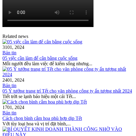
Related news
31
01, 2024
Bản tin
05 việc cần làm để cân bằng cuộc sống
Mỗi người đều làm việc để kiếm sống nhưng...
24
01, 2024
Bản tin
05 Ý tưởng trang trí Tết cho văn phòng công ty ấn tượng nhất 2024
Tiết trời se lạnh báo hiệu một cái Tết...
17
01, 2024
Bản tin
Cách chọn bình cắm hoa phù hợp dịp Tết
Với tùy loại hoa và vị trí đặt bình,...