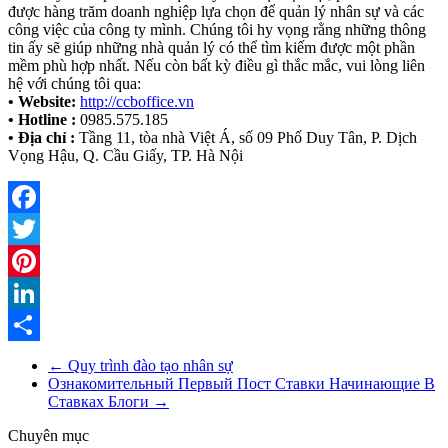
được hàng trăm doanh nghiệp lựa chọn để quản lý nhân sự và các
công việc của công ty mình. Chúng tôi hy vọng rằng những thông
tin ấy sẽ giúp những nhà quản lý có thể tìm kiếm được một phần
mềm phù hợp nhất. Nếu còn bất kỳ điều gì thắc mắc, vui lòng liên
hệ với chúng tôi qua:
• Website:
http://ccboffice.vn
• Hotline :
0985.575.185
• Địa chỉ :
Tầng 11, tòa nhà Việt Á, số 09 Phố Duy Tân, P. Dịch
Vọng Hậu, Q. Cầu Giấy, TP. Hà Nội
Facebook
Twitter
Pinterest
LinkedIn
Share
←
Quy trình đào tạo nhân sự
Ознакомительный Первый Пост Ставки Начинающие В
Ставках Блоги
→
Chuyên mục