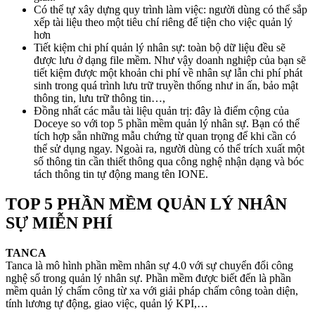
Có thể tự xây dựng quy trình làm việc: người dùng có thể sắp
xếp tài liệu theo một tiêu chí riêng để tiện cho việc quản lý
hơn
Tiết kiệm chi phí quản lý nhân sự: toàn bộ dữ liệu đều sẽ
được lưu ở dạng file mềm. Như vậy doanh nghiệp của bạn sẽ
tiết kiệm được một khoản chi phí về nhân sự lẫn chi phí phát
sinh trong quá trình lưu trữ truyền thống như in ấn, bảo mật
thông tin, lưu trữ thông tin…,
Đồng nhất các mẫu tài liệu quản trị: đây là điểm cộng của
Doceye so với top 5 phần mềm quản lý nhân sự. Bạn có thể
tích hợp sẵn những mẫu chứng từ quan trọng để khi cần có
thể sử dụng ngay. Ngoài ra, người dùng có thể trích xuất một
số thông tin cần thiết thông qua công nghệ nhận dạng và bóc
tách thông tin tự động mang tên IONE.
TOP 5 PHẦN MỀM QUẢN LÝ NHÂN
SỰ MIỄN PHÍ
TANCA
Tanca là mô hình phần mềm nhân sự 4.0 với sự chuyển đổi công
nghệ số trong quản lý nhân sự. Phần mềm được biết đến là phần
mềm quản lý chấm công từ xa với giải pháp chấm công toàn diện,
tính lương tự động, giao việc, quản lý KPI,…