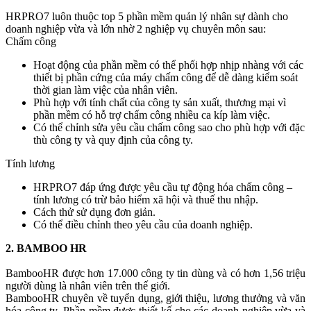
HRPRO7 luôn thuộc top 5 phần mềm quản lý nhân sự dành cho
doanh nghiệp vừa và lớn nhờ 2 nghiệp vụ chuyên môn sau:
Chấm công
Hoạt động của phần mềm có thể phối hợp nhịp nhàng với các
thiết bị phần cứng của máy chấm công để dễ dàng kiểm soát
thời gian làm việc của nhân viên.
Phù hợp với tính chất của công ty sản xuất, thương mại vì
phần mềm có hỗ trợ chấm công nhiều ca kíp làm việc.
Có thể chỉnh sửa yêu cầu chấm công sao cho phù hợp với đặc
thù công ty và quy định của công ty.
Tính lương
HRPRO7 đáp ứng được yêu cầu tự động hóa chấm công –
tính lương có trừ bảo hiểm xã hội và thuế thu nhập.
Cách thử sử dụng đơn giản.
Có thể điều chỉnh theo yêu cầu của doanh nghiệp.
2. BAMBOO HR
BambooHR được hơn 17.000 công ty tin dùng và có hơn 1,56 triệu
người dùng là nhân viên trên thế giới.
BambooHR chuyên về tuyển dụng, giới thiệu, lương thưởng và văn
hóa công ty. Phần mềm được thiết kế cho các doanh nghiệp vừa và