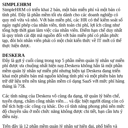
SIMPLEHRM
SimpleHRM có triển khai 2 bản, một bản miễn phí và một bản có
tính phí. Đây là phần mềm tối ưu dành cho các doanh nghiệp có
quy mô vừa và nhỏ. Với bản miễn phí, các HR có thể kiểm soát số
ngày nghỉ phép của nhân viên, tính toán chi phí, lợi ích cũng như
tổng hợp thời gian làm việc của nhân viên. Điểm hạn chế duy nhất
là quy trình cài đặt mã nguồn đối với bản miễn phí có phần phức
tạp, đòi hỏi nhân viên phải có một chút kiến thức về IT mới có thể
thực hiện được.
DESKERA
Đây là gợi ý cuối cùng trong top 5 phần mềm quản lý nhân sự miễn
phí được ưa chuộng nhất hiện nay.Deskera không hẳn là một phần
mềm quản lý nhân sự miễn phí nhưng hiện tại Deskera đang triển
khai một phiên bản mã nguồn không tính phí và một phiên bản lưu
trữ dữ liệu trên nền tảng phần mềm có dạng SaaS với mức phí hàng
tháng là 75$.
Các tính năng của Deskera vô cùng đa dạng, từ quản lý biên chế,
tuyển dụng, chấm công nhân viên… và đặc biệt người dùng còn có
thể tích hợp các công cụ khác. Do có tính năng phong phú nên mức
độ chuyên sâu ở mỗi chức năng không được chi tiết, bạn cần lưu ý
điều này.
Trên đây là 12 phần mềm quản lý nhân sự hiện đại, phổ biến và