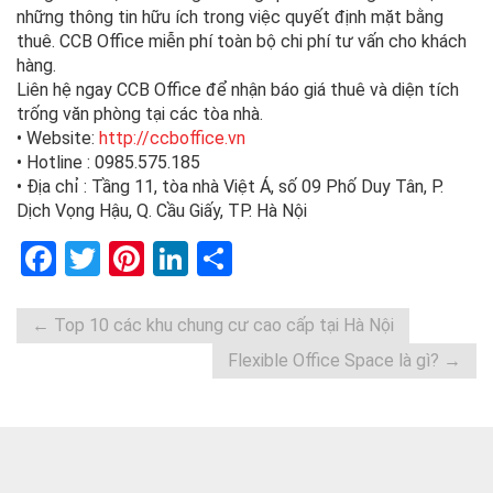
những thông tin hữu ích trong việc quyết định mặt bằng
thuê. CCB Office miễn phí toàn bộ chi phí tư vấn cho khách
hàng.
Liên hệ ngay CCB Office để nhận báo giá thuê và diện tích
trống văn phòng tại các tòa nhà.
• Website:
http://ccboffice.vn
• Hotline : 0985.575.185
• Địa chỉ : Tầng 11, tòa nhà Việt Á, số 09 Phố Duy Tân, P.
Dịch Vọng Hậu, Q. Cầu Giấy, TP. Hà Nội
F
T
Pi
Li
S
a
wi
nt
n
h
ce
tt
er
ke
ar
←
Top 10 các khu chung cư cao cấp tại Hà Nội
b
er
es
dI
e
Flexible Office Space là gì?
→
o
t
n
o
k