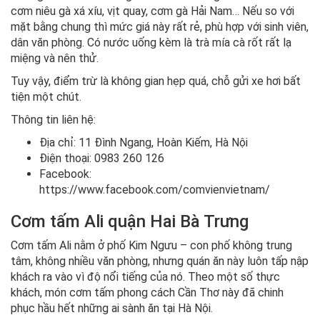
cơm niêu gà xá xíu, vịt quay, cơm gà Hải Nam… Nếu so với
mặt bằng chung thì mức giá này rất rẻ, phù hợp với sinh viên,
dân văn phòng. Có nước uống kèm là trà mía cà rốt rất lạ
miệng và nên thử.
Tuy vậy, điểm trừ là không gian hẹp quá, chỗ gửi xe hơi bất
tiện một chút.
Thông tin liên hệ:
Địa chỉ: 11 Đình Ngang, Hoàn Kiếm, Hà Nội
Điện thoại: 0983 260 126
Facebook:
https://www.facebook.com/comvienvietnam/
Cơm tấm Ali quận Hai Bà Trưng
Cơm tấm Ali nằm ở phố Kim Ngưu – con phố không trung
tâm, không nhiều văn phòng, nhưng quán ăn này luôn tấp nập
khách ra vào vì độ nổi tiếng của nó. Theo một số thực
khách, món cơm tấm phong cách Cần Thơ này đã chinh
phục hầu hết những ai sành ăn tại Hà Nội.