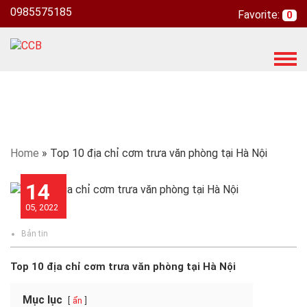
0985575185
Favorite:
0
T
o
g
g
l
e
n
Home
»
Top 10 địa chỉ cơm trưa văn phòng tại Hà Nội
a
v
14
i
05, 2022
g
a
Bản tin
t
i
Top 10 địa chỉ cơm trưa văn phòng tại Hà Nội
o
n
Mục lục
ẩn