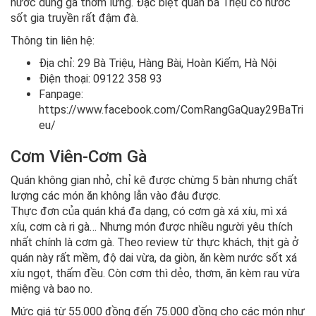
nước dùng gà thơm lừng. Đặc biệt quán bà Triệu có nước
sốt gia truyền rất đậm đà.
Thông tin liên hệ:
Địa chỉ: 29 Bà Triệu, Hàng Bài, Hoàn Kiếm, Hà Nội
Điện thoại: 09122 358 93
Fanpage:
https://www.facebook.com/ComRangGaQuay29BaTri
eu/
Cơm Viên-Cơm Gà
Quán không gian nhỏ, chỉ kê được chừng 5 bàn nhưng chất
lượng các món ăn không lẫn vào đâu được.
Thực đơn của quán khá đa dạng, có cơm gà xá xíu, mì xá
xíu, cơm cà ri gà… Nhưng món được nhiều người yêu thích
nhất chính là cơm gà. Theo review từ thực khách, thịt gà ở
quán này rất mềm, độ dai vừa, da giòn, ăn kèm nước sốt xá
xíu ngọt, thấm đều. Còn cơm thì dẻo, thơm, ăn kèm rau vừa
miệng và bao no.
Mức giá từ 55.000 đồng đến 75.000 đồng cho các món như