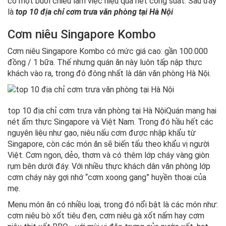
có một buổi chiều làm việc hiệu quả hết công suất. Sau đây
là
top 10 địa chỉ cơm trưa văn phòng tại Hà Nội
Cơm niêu Singapore Kombo
Cơm niêu Singapore Kombo có mức giá cao: gần 100.000
đồng / 1 bữa. Thế nhưng quán ăn này luôn tấp nập thực
khách vào ra, trong đó đông nhất là dân văn phòng Hà Nội.
top 10 địa chỉ cơm trưa văn phòng tại Hà NộiQuán mang hai
nét ẩm thực Singapore và Việt Nam. Trong đó hầu hết các
nguyên liệu như gạo, niêu nấu cơm được nhập khẩu từ
Singapore, còn các món ăn sẽ biến tấu theo khẩu vị người
Việt. Cơm ngon, dẻo, thơm và có thêm lớp cháy vàng giòn
rụm bên dưới đáy. Với nhiều thực khách dân văn phòng lớp
cơm cháy này gợi nhớ “cơm xoong gang” huyền thoại của
mẹ.
Menu món ăn có nhiều loại, trong đó nổi bật là các món như:
cơm niêu bò xốt tiêu đen, cơm niêu gà xốt nấm hay cơm