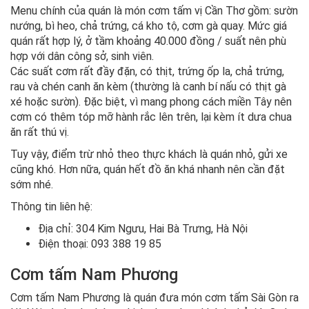
Menu chính của quán là món cơm tấm vị Cần Thơ gồm: sườn
nướng, bì heo, chả trứng, cá kho tộ, cơm gà quay. Mức giá
quán rất hợp lý, ở tầm khoảng 40.000 đồng / suất nên phù
hợp với dân công sở, sinh viên.
Các suất cơm rất đầy đặn, có thịt, trứng ốp la, chả trứng,
rau và chén canh ăn kèm (thường là canh bí nấu có thịt gà
xé hoặc sườn). Đặc biệt, vì mang phong cách miền Tây nên
cơm có thêm tóp mỡ hành rắc lên trên, lại kèm ít dưa chua
ăn rất thú vị.
Tuy vậy, điểm trừ nhỏ theo thực khách là quán nhỏ, gửi xe
cũng khó. Hơn nữa, quán hết đồ ăn khá nhanh nên cần đặt
sớm nhé.
Thông tin liên hệ:
Địa chỉ: 304 Kim Ngưu, Hai Bà Trưng, Hà Nội
Điện thoại: 093 388 19 85
Cơm tấm Nam Phương
Cơm tấm Nam Phương là quán đưa món cơm tấm Sài Gòn ra