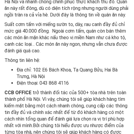
Hà Nội và nhanh chóng chinh phục thực khách thủ đô. Quán
ăn này rất đông, dù có diện tích rộng nhưng người dùng phải
ngồi tràn ra cả vỉa hè. Dưới đây là thông tin về quán ăn này.
Suất cơm tấm với miếng sườn to, dày, rau canh đầy đủ chỉ
mức giá 40.000 đồng. Ngoài cơm tấm, quán còn bán thêm
các món ăn mặn khác nấu theo vị miền Nam như cá kho tộ,
canh các loại… Các món ăn này ngon, nhưng vẫn chưa được
đánh giá quá cao.
Thông tin liên hệ:
Địa chỉ: 102 E6 Bách Khoa, Tạ Quang Bửu, Hai Bà
Trưng, Hà Nội
Điện thoại: 043 868 4116
CCB OFFICE
trở thành đối tác của 500+ tòa nhà trên toàn
thành phố Hà Nội. Vì vậy, chúng tôi sẽ giúp khách hàng tìm
kiếm mặt bằng một cách nhanh chóng, cung cấp các thông
tin đầy đủ và chính xác nhất để từ đó khách hàng có một
cách nhìn tổng quan để đánh giá lựa chọn ra vị trí phù hợp
nhất với mình.Bởi chúng tôi hiểu được ưu nhược điểm của
từng tòa nhà, nên chúng tôi sẽ giúp khách hàng có được