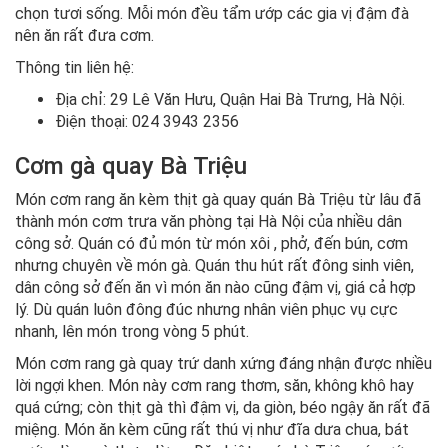
chọn tươi sống. Mỗi món đều tẩm ướp các gia vị đậm đà
nên ăn rất đưa cơm.
Thông tin liên hệ:
Địa chỉ: 29 Lê Văn Hưu, Quận Hai Bà Trưng, Hà Nội.
Điện thoại: 024 3943 2356
Cơm gà quay Bà Triệu
Món cơm rang ăn kèm thịt gà quay quán Bà Triệu từ lâu đã
thành món cơm trưa văn phòng tại Hà Nội của nhiều dân
công sở. Quán có đủ món từ món xôi , phở, đến bún, cơm
nhưng chuyên về món gà. Quán thu hút rất đông sinh viên,
dân công sở đến ăn vì món ăn nào cũng đậm vị, giá cả hợp
lý. Dù quán luôn đông đúc nhưng nhân viên phục vụ cực
nhanh, lên món trong vòng 5 phút.
Món cơm rang gà quay trứ danh xứng đáng nhận được nhiều
lời ngợi khen. Món này cơm rang thơm, săn, không khô hay
quá cứng; còn thịt gà thì đậm vị, da giòn, béo ngậy ăn rất đã
miệng. Món ăn kèm cũng rất thú vị như đĩa dưa chua, bát