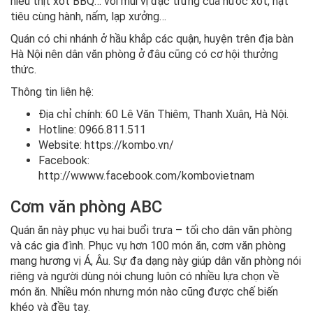
niêu thịt xốt BBQ… với mùi vị đặc trưng của nước xốt, hạt
tiêu cùng hành, nấm, lạp xưởng…
Quán có chi nhánh ở hầu khắp các quận, huyện trên địa bàn
Hà Nội nên dân văn phòng ở đâu cũng có cơ hội thưởng
thức.
Thông tin liên hệ:
Địa chỉ chính: 60 Lê Văn Thiêm, Thanh Xuân, Hà Nội.
Hotline: 0966.811.511
Website: https://kombo.vn/
Facebook:
http://wwww.facebook.com/kombovietnam
Cơm văn phòng ABC
Quán ăn này phục vụ hai buổi trưa – tối cho dân văn phòng
và các gia đình. Phục vụ hơn 100 món ăn, cơm văn phòng
mang hương vị Á, Âu. Sự đa dạng này giúp dân văn phòng nói
riêng và người dùng nói chung luôn có nhiều lựa chọn về
món ăn. Nhiều món nhưng món nào cũng được chế biến
khéo và đều tay.