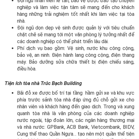
Đội ngũ nhân viên lễ tân, bảo vệ được đào tạo chuyên
nghiệp và làm việc tận tâm sẽ mang đến cho khách
hàng những trải nghiệm tốt nhất khi làm việc tại tòa
nhà.
Đội ngũ dọn dẹp vệ sinh được quản lý với tiêu chuẩn
chặt chẽ sẽ mang tới một văn phòng lý tưởng nhất để
các doanh nghiệp có thể phát triển lâu dài.
Phí dịch vụ bao gồm: Vệ sinh, nước khu công cộng,
bảo vệ, an ninh. Điện hành lang công cộng, điện thang
máy. Bảo dưỡng sửa chữa thiết bị điện chiếu sáng,
điều hòa.
Tiện ích
tòa nhà Trúc Bạch Building
Bãi đỗ xe được bố trí tại tầng hầm gửi xe và khu vực
phía trước sảnh tòa nhà đáp ứng đủ chỗ gửi xe cho
nhân viên và khách hàng đến giao dịch. Trong và xung
quanh tòa nhà là văn phòng của các doanh nghiệp
nước ngoài, tập đoàn lớn, các ngân hàng thương mại
và nhà nước: GPBank, ACB Bank, Vietcombank, BIDV,
Cung thể thao Quần Ngựa… tạo nên một quần thể tiện