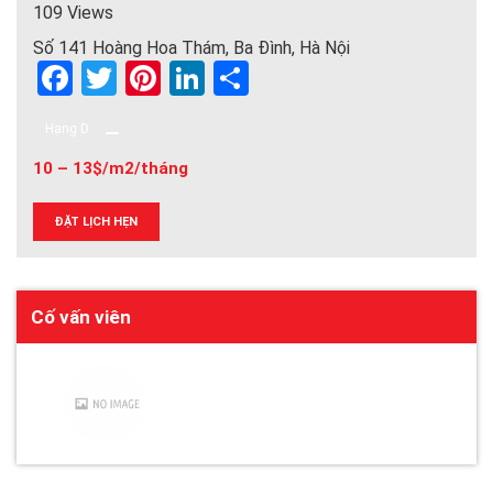
109 Views
Số 141 Hoàng Hoa Thám, Ba Đình, Hà Nội
F
T
Pi
Li
S
a
wi
nt
n
h
Hạng D
ce
tt
er
ke
ar
10 – 13$/m2/tháng
b
er
es
dI
e
o
t
n
ĐẶT LỊCH HẸN
o
k
Cố vấn viên