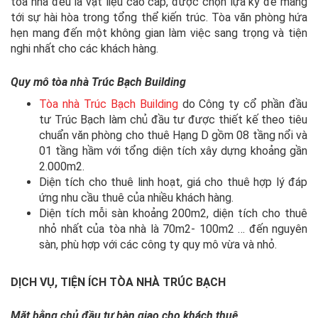
tòa nhà đều là vật liệu cao cấp, được chọn lựa kỹ để mang
tới sự hài hòa trong tổng thể kiến trúc. Tòa văn phòng hứa
hẹn mang đến một không gian làm việc sang trọng và tiện
nghi nhất cho các khách hàng.
Quy mô
tòa nhà Trúc Bạch Building
Tòa nhà Trúc Bạch Building
do Công ty cổ phần đầu
tư Trúc Bạch làm chủ đầu tư được thiết kế theo tiêu
chuẩn văn phòng cho thuê Hạng D gồm 08 tầng nổi và
01 tầng hầm với tổng diện tích xây dựng khoảng gần
2.000m2.
Diện tích cho thuê linh hoạt, giá cho thuê hợp lý đáp
ứng nhu cầu thuê của nhiều khách hàng.
Diện tích mỗi sàn khoảng 200m2, diện tích cho thuê
nhỏ nhất của tòa nhà là 70m2- 100m2 … đến nguyên
sàn, phù hợp với các công ty quy mô vừa và nhỏ.
DỊCH VỤ, TIỆN ÍCH
TÒA NHÀ TRÚC BẠCH
Mặt bằng chủ đầu tư bàn giao cho khách thuê