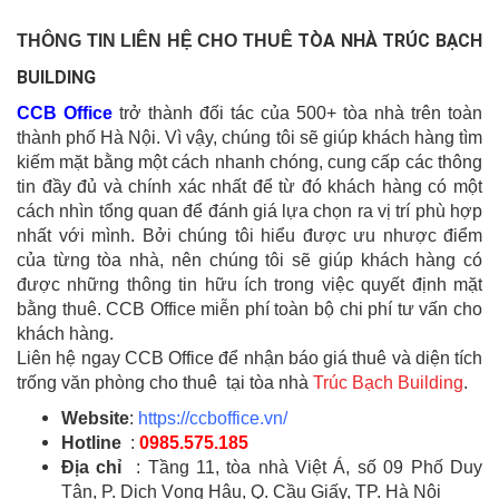
TÒA NHÀ TRÚC BẠCH
THÔNG TIN LIÊN HỆ CHO THUÊ
BUILDING
CCB Office
trở thành đối tác của 500+ tòa nhà trên toàn
thành phố Hà Nội. Vì vậy, chúng tôi sẽ giúp khách hàng tìm
kiếm mặt bằng một cách nhanh chóng, cung cấp các thông
tin đầy đủ và chính xác nhất để từ đó khách hàng có một
cách nhìn tổng quan để đánh giá lựa chọn ra vị trí phù hợp
nhất với mình. Bởi chúng tôi hiểu được ưu nhược điểm
của từng tòa nhà, nên chúng tôi sẽ giúp khách hàng có
được những thông tin hữu ích trong việc quyết định mặt
bằng thuê. CCB Office miễn phí toàn bộ chi phí tư vấn cho
khách hàng.
Liên hệ ngay CCB Office để nhận báo giá thuê và diện tích
trống văn phòng cho thuê tại tòa nhà
Trúc Bạch Building
.
Website
:
https://ccboffice.vn/
Hotline
:
0985.575.185
Địa chỉ
: Tầng 11, tòa nhà Việt Á, số 09 Phố Duy
Tân, P. Dịch Vọng Hậu, Q. Cầu Giấy, TP. Hà Nội