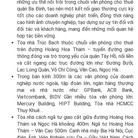
những ưu thế nổi trội trong chuỗi văn phòng cho thuê
quận Ba Đình, tạo nên một kết nối giao thương cực kỳ
tốt cho các doanh nghiệp phát triển, đồng thời nâng
cao hình ảnh chuyên nghiệp, tạo dựng sự uy tín đối với
đối tác và khách hàng, mang đến những mối quan hệ
hợp tác bền vững.
Tòa nhà Trúc Bạch thuộc chuỗi văn phòng cho thuê
trên đường Hoàng Hoa Thám – tuyến đường giao
thông đóng vai trò trọng yếu của quận Tây Hồ, nối liền
và cắt ngang các trục đường lớn như: Đường Bưởi,
Lạc Long Quân, Võ Chí Công, Văn Cao, Ngọc Hà…
Trong bán kính 300m là các văn phòng của doanh
nghiệp nước ngoài, tập đoàn lớn, ngân hàng thương
mại và nhà nước như: GPBank, ACB Bank,
Vietcombank, BIDV. Gần nhiều tòa văn phòng lớn:
Mercury Building, HIPT Building, Tòa nhà HCMCC
Thụy Khuê…
Tòa nhà cách ngã tư giao cắt giữa đường Hoàng Hoa
Thám và Ngọc Hà khoảng 400m. Ngã tư Hoàng Hoa
Thám – Văn Cao 500m. Cạnh nhà máy Bia Hà Nội, Cục
điện Ảnh, Viện Nghiên cứu Da – Giầy Việt Nam. Cách