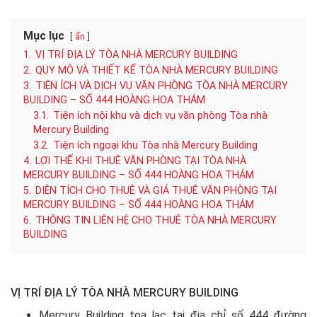
Mục lục
ẩn
1.
VỊ TRÍ ĐỊA LÝ TÒA NHÀ MERCURY BUILDING
2.
QUY MÔ VÀ THIẾT KẾ TÒA NHÀ MERCURY BUILDING
3.
TIỆN ÍCH VÀ DỊCH VỤ VĂN PHÒNG TÒA NHÀ MERCURY
BUILDING – SỐ 444 HOÀNG HOA THÁM
3.1.
Tiện ích nội khu và dịch vụ văn phòng Tòa nhà
Mercury Building
3.2.
Tiện ích ngoại khu Tòa nhà Mercury Building
4.
LỢI THẾ KHI THUÊ VĂN PHÒNG TẠI TÒA NHÀ
MERCURY BUILDING – SỐ 444 HOÀNG HOA THÁM
5.
DIỆN TÍCH CHO THUÊ VÀ GIÁ THUÊ VĂN PHÒNG TẠI
MERCURY BUILDING – SỐ 444 HOÀNG HOA THÁM
6.
THÔNG TIN LIÊN HỆ CHO THUÊ TÒA NHÀ MERCURY
BUILDING
VỊ TRÍ ĐỊA LÝ TÒA NHÀ MERCURY BUILDING
Mercury Building toạ lạc tạị địa chỉ số 444 đường