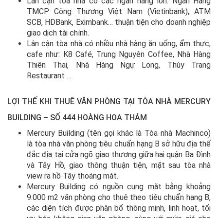
Lân cận tòa nhà có các ngân hàng lớn: Ngân Hàng
TMCP Công Thương Việt Nam (Vietinbank), ATM
SCB, HDBank, Eximbank… thuận tiện cho doanh nghiệp
giao dịch tài chính.
Lân cận tòa nhà có nhiều nhà hàng ăn uống, ẩm thực,
cafe như: K8 Café, Trung Nguyên Coffee, Nhà Hàng
Thiên Thai, Nhà Hàng Ngự Long, Thùy Trang
Restaurant …
LỢI THẾ KHI THUÊ VĂN PHÒNG TẠI TÒA NHÀ MERCURY
BUILDING – SỐ 444 HOÀNG HOA THÁM
Mercury Building (tên gọi khác là Tòa nhà Machinco)
là tòa nhà văn phòng tiêu chuẩn hạng B sở hữu địa thế
đắc địa tại cửa ngõ giao thương giữa hai quận Ba Đình
và Tây Hồ, giao thông thuận tiện, mặt sau tòa nhà
view ra hồ Tây thoáng mát.
Mercury Building có nguồn cung mặt bằng khoảng
9.000 m2 văn phòng cho thuê theo tiêu chuẩn hạng B,
các diện tích được phân bổ thông minh, linh hoạt, tối