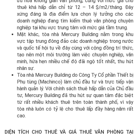
ưu hóa không gian văn phòng, cùng với mức giá cho
thuê khá hấp dẫn chỉ từ 12 – 14 $/m2/tháng. Đây
xứng đáng là địa điểm lựa chọn lý tưởng cho các
doanh nghiệp đang tìm kiếm thuê văn phòng chuyên
nghiệp tại khu vực trung tâm với mức giá tầm trung.
Mặt khác, tòa nhà Mercury Building nằm trong khu
vực tập trung đông đảo các doanh nghiệp trong nước
và quốc tế hội tụ về đây cùng với cộng đồng trí thức,
tạo nên một môi trường làm việc chuyên nghiệp, văn
minh, hứa hẹn nhiều chế độ đãi ngộ tốt nhất, thu hút
nhân sự.
Tòa nhà Mercury Building do Công Ty Cổ phần Thiết bị
Phụ tùng (Machinco) làm chủ đầu tư và trực tiếp vận
hành quản lý. Với chính sách thuê hấp dẫn của Chủ đầu
tư, Mercury Building đã thu hút sự quan tâm đặc biệt
từ rất nhiều khách thuê trên toàn thành phố, vì vậy
tòa nhà luôn có tỷ lệ cho thuê lấp đầy hàng năm rất
cao.
DIỆN TÍCH CHO THUÊ VÀ GIÁ THUÊ VĂN PHÒNG TẠI