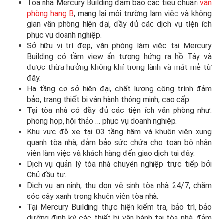
Tòa nhà Mercury Building đảm bảo các tiêu chuẩn
văn
phòng hạng B
, mang lại môi trường làm việc và không
gian văn phòng hiện đại, đầy đủ các dịch vụ tiện ích
phục vụ doanh nghiệp.
Sở hữu vị trí đẹp, văn phòng làm việc tại Mercury
Building có tầm view ấn tượng hứng ra hồ Tây và
được thừa hưởng không khí trong lành và mát mẻ từ
đây.
Hạ tầng cơ sở hiện đại, chất lượng công trình đảm
bảo, trang thiết bị vận hành thông minh, cao cấp.
Tại tòa nhà có đầy đủ các tiện ích văn phòng như:
phong họp, hội thảo … phục vụ doanh nghiệp.
Khu vực đỗ xe tại 03 tầng hầm và khuôn viên xung
quanh tòa nhà, đảm bảo sức chứa cho toàn bộ nhân
viên làm việc và khách hàng đến giao dịch tại đây.
Dịch vụ quản lý tòa nhà chuyên nghiệp trực tiếp bởi
Chủ đầu tư.
Dịch vụ an ninh, thu dọn vệ sinh tòa nhà 24/7, chăm
sóc cây xanh trong khuôn viên tòa nhà.
Tại Mercury Building thực hiện kiểm tra, bảo trì, bảo
dưỡng định kỳ các thiết bị vận hành tại tòa nhà, đảm