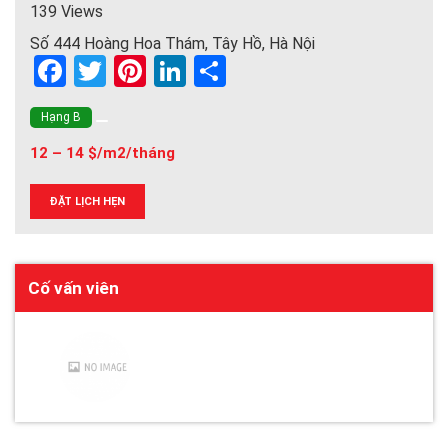
139 Views
Số 444 Hoàng Hoa Thám, Tây Hồ, Hà Nội
F
T
Pi
Li
S
a
wi
nt
n
h
Hạng B
ce
tt
er
ke
ar
12 – 14 $/m2/tháng
b
er
es
dI
e
o
t
n
ĐẶT LỊCH HẸN
o
k
Cố vấn viên