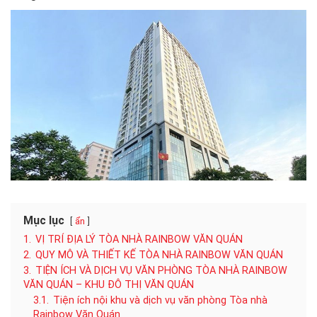
Mục lục
ẩn
1.
VỊ TRÍ ĐỊA LÝ TÒA NHÀ RAINBOW VĂN QUÁN
2.
QUY MÔ VÀ THIẾT KẾ TÒA NHÀ RAINBOW VĂN QUÁN
3.
TIỆN ÍCH VÀ DỊCH VỤ VĂN PHÒNG TÒA NHÀ RAINBOW
VĂN QUÁN – KHU ĐÔ THỊ VĂN QUÁN
3.1.
Tiện ích nội khu và dịch vụ văn phòng Tòa nhà
Rainbow Văn Quán