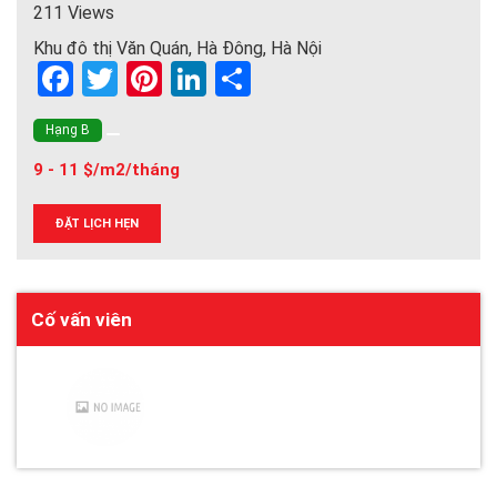
211 Views
Khu đô thị Văn Quán, Hà Đông, Hà Nội
F
T
Pi
Li
S
a
wi
nt
n
h
Hạng B
ce
tt
er
ke
ar
9 - 11 $/m2/tháng
b
er
es
dI
e
o
t
n
ĐẶT LỊCH HẸN
o
k
Cố vấn viên