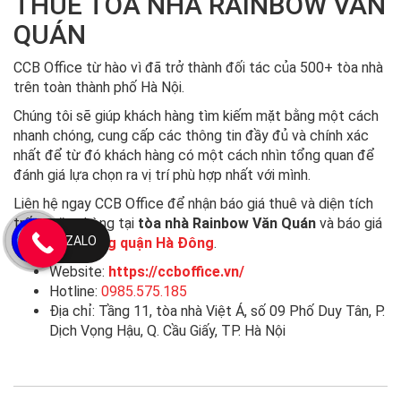
THUÊ TÒA NHÀ RAINBOW VĂN
QUÁN
CCB Office từ hào vì đã trở thành đối tác của 500+ tòa nhà
trên toàn thành phố Hà Nội.
Chúng tôi sẽ giúp khách hàng tìm kiếm mặt bằng một cách
nhanh chóng, cung cấp các thông tin đầy đủ và chính xác
nhất để từ đó khách hàng có một cách nhìn tổng quan để
đánh giá lựa chọn ra vị trí phù hợp nhất với mình.
Liên hệ ngay CCB Office để nhận báo giá thuê và diện tích
trống văn phòng tại
tòa nhà Rainbow Văn Quán
và báo giá
ZALO
thuê văn phòng quận Hà Đông
.
Website:
https://ccboffice.vn/
Hotline:
0985.575.185
Địa chỉ: Tầng 11, tòa nhà Việt Á, số 09 Phố Duy Tân, P.
Dịch Vọng Hậu, Q. Cầu Giấy, TP. Hà Nội