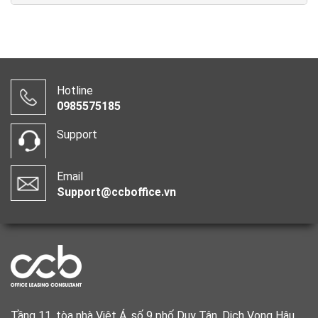
Hotline
0985575185
Support
Email
Support@ccboffice.vn
Tầng 11, tòa nhà Việt Á, số 9 phố Duy Tân, Dịch Vọng Hậu,