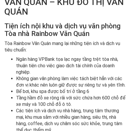
VĂN QUÁN – KHU ĐÔ THỊ VĂN
QUÁN
Tiện ích nội khu và dịch vụ văn phòng
Tòa nhà Rainbow Văn Quán
Tòa Rainbow Văn Quán mang lại những tiện ích và dịch vụ
tiêu chuẩn:
Ngân hàng VPBank tọa lạc ngay tầng trệt tòa nhà,
thuận tiện cho việc giao dịch tài chính của doanh
nghiệp.
Không gian văn phòng làm việc tách biệt hẳn với các
đơn vị khác nên luôn giữ được sự riêng tư và yên tĩnh.
Bể bơi, khu spa được bố trí ở tầng 6
Tầng hầm đỗ xe rộng rãi với sức chứa hơn 600 chỗ để
xe máy và 100 chỗ đỗ ô tô.
Các tiện ích và dịch vụ nhà hàng, trung tâm thương
mại, khu mua sắm với nhiều gian hàng, siêu thị, nhà
hàng, coffee, dịch vụ chăm sóc sức khỏe, trung tâm
thể dục thẩm mỹ …