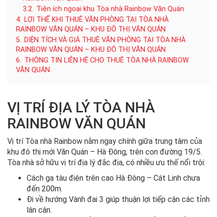
3.2.
Tiện ích ngoại khu Tòa nhà Rainbow Văn Quán
4.
LỢI THẾ KHI THUÊ VĂN PHÒNG TẠI TÒA NHÀ
RAINBOW VĂN QUÁN – KHU ĐÔ THỊ VĂN QUÁN
5.
DIỆN TÍCH VÀ GIÁ THUÊ VĂN PHÒNG TẠI TÒA NHÀ
RAINBOW VĂN QUÁN – KHU ĐÔ THỊ VĂN QUÁN
6.
THÔNG TIN LIÊN HỆ CHO THUÊ TÒA NHÀ RAINBOW
VĂN QUÁN
VỊ TRÍ ĐỊA LÝ TÒA NHÀ
RAINBOW VĂN QUÁN
Vị trí Tòa nhà Rainbow nằm ngay chính giữa trung tâm của
khu đô thị mới Văn Quán – Hà Đông, trên con đường 19/5.
Tòa nhà sở hữu vị trí địa lý đắc địa, có nhiều ưu thế nổi trội:
Cách ga tàu điện trên cao Hà Đông – Cát Linh chưa
đến 200m.
Đi về hướng Vành đai 3 giúp thuận lợi tiếp cận các tỉnh
lân cận.