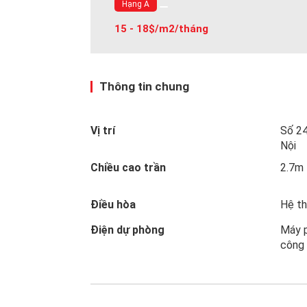
Hạng A
15 - 18$/m2/tháng
Thông tin chung
Vị trí
Số 24
Nội
Chiều cao trần
2.7m
Điều hòa
Hệ th
Điện dự phòng
Máy 
công