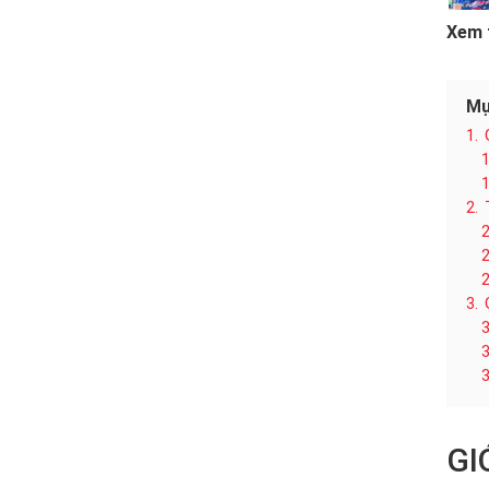
Xem 
Mụ
1.
1
1
2.
2
2
2
3.
3
3
3
GI