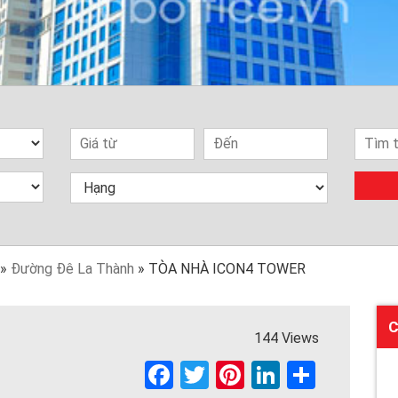
»
Đường Đê La Thành
»
TÒA NHÀ ICON4 TOWER
C
144 Views
F
T
Pi
Li
S