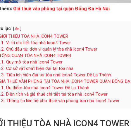
thêm:
Giá thuê văn phòng tại quận Đống Đa Hà Nội
c lục
ẩn
GIỚI THIỆU TÒA NHÀ ICON4 TOWER
.1.
Vị trí chi tiết tòa nhà Icon4 Tower
.2.
Chủ đầu tư, đơn vị quản lý tòa nhà Icon4 Tower
TỔNG QUAN TÒA NHÀ ICON4 TOWER
.1.
Quy mô tòa nhà Icon4 Tower
.2.
Cơ sở vật chất hiện đại tại tòa nhà
.3.
Tiện ích hiện đại tại tòa nhà Icon4 Tower Đê La Thành
GIÁ THUÊ VĂN PHÒNG TẠI TÒA NHÀ ICON4 TOWER QUẬN ĐỐNG ĐA
.1.
Ưu điểm tòa nhà Icon4 Tower Đê La Thành
.2.
Diện tích và giá thuê chi tiết tại tòa nhà Icon4 Tower
.3.
Thông tin liên hệ cho thuê văn phòng tòa nhà Icon4 Tower
ỚI THIỆU TÒA NHÀ ICON4 TOWER