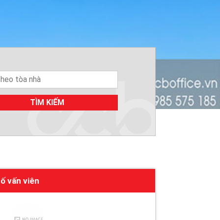
TÌM KIẾM
ố vấn viên