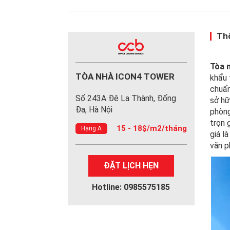
Thô
Tòa 
TÒA NHÀ ICON4 TOWER
khẩu 
chuẩn
Số 243A Đê La Thành, Đống
sở hữ
Đa, Hà Nội
phòng
trọn 
15 - 18$/m2/tháng
Hạng A
giá l
văn p
ĐẶT LỊCH HẸN
Hotline: 0985575185