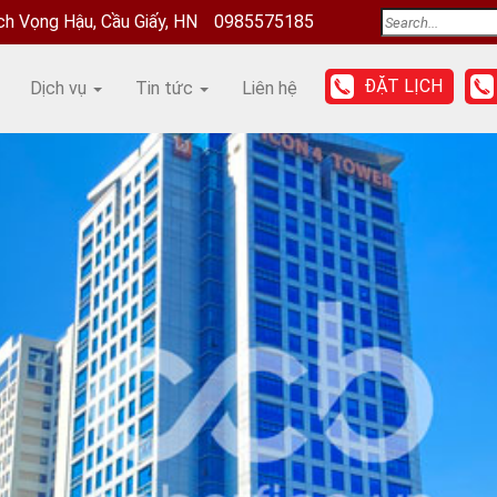
ịch Vọng Hậu, Cầu Giấy, HN
0985575185
ĐẶT LỊCH
Dịch vụ
Tin tức
Liên hệ