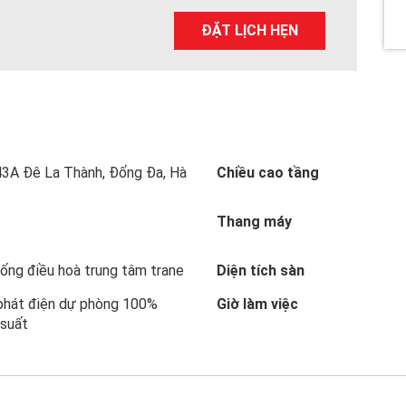
a
wi
nt
n
h
ce
tt
er
ke
ar
ĐẶT LỊCH HẸN
b
er
es
dI
e
o
t
n
o
k
3A Đê La Thành, Đống Đa, Hà
Chiều cao tầng
Thang máy
ống điều hoà trung tâm trane
Diện tích sàn
phát điện dự phòng 100%
Giờ làm việc
 suất