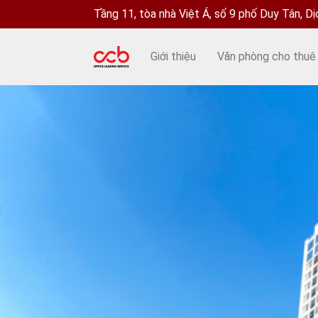
Tầng 11, tòa nhà Việt Á, số 9 phố Duy Tân, D
Giới thiệu
Văn phòng cho thuê