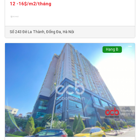
12 -16$/m2/tháng
Số 243 Đê La Thành, Đống Đa, Hà Nội
Hạng B