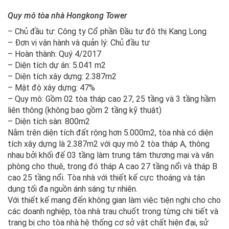
Quy mô tòa nhà Hongkong Tower
– Chủ đầu tư: Công ty Cổ phần Đầu tư đô thị Kang Long
– Đơn vị vận hành và quản lý: Chủ đầu tư
– Hoàn thành: Quý 4/2017
– Diện tích dự án: 5.041 m2
– Diện tích xây dựng: 2.387m2
– Mật độ xây dựng: 47%
– Quy mô: Gồm 02 tòa tháp cao 27, 25 tầng và 3 tầng hầm
liên thông (không bao gồm 2 tầng kỹ thuật)
– Diện tích sàn: 800m2
Nằm trên diện tích đất rộng hơn 5.000m2, tòa nhà có diện
tích xây dựng là 2.387m2 với quy mô 2 tòa tháp A, thông
nhau bởi khối đế 03 tầng làm trung tâm thương mại và văn
phòng cho thuê, trong đó tháp A cao 27 tầng nổi và tháp B
cao 25 tầng nổi. Tòa nhà với thiết kế cực thoáng và tận
dụng tối đa nguồn ánh sáng tự nhiên.
Với thiết kế mang đến không gian làm việc tiện nghi cho cho
các doanh nghiệp, tòa nhà trau chuốt trong từng chi tiết và
trang bị cho tòa nhà hệ thống cơ sở vật chất hiện đại, sử