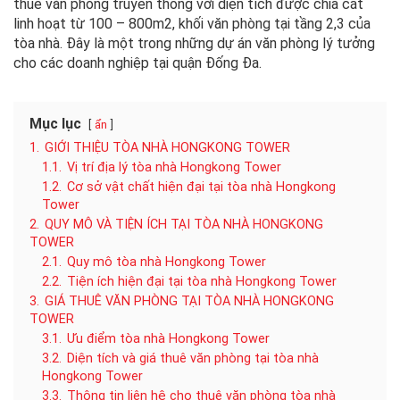
thuê văn phòng truyền thống với diện tích được chia cắt
linh hoạt từ 100 – 800m2, khối văn phòng tại tầng 2,3 của
tòa nhà. Đây là một trong những dự án văn phòng lý tưởng
cho các doanh nghiệp tại quận Đống Đa.
Mục lục
ẩn
1.
GIỚI THIỆU TÒA NHÀ HONGKONG TOWER
1.1.
Vị trí địa lý tòa nhà Hongkong Tower
1.2.
Cơ sở vật chất hiện đại tại tòa nhà Hongkong
Tower
2.
QUY MÔ VÀ TIỆN ÍCH TẠI TÒA NHÀ HONGKONG
TOWER
2.1.
Quy mô tòa nhà Hongkong Tower
2.2.
Tiện ích hiện đại tại tòa nhà Hongkong Tower
3.
GIÁ THUÊ VĂN PHÒNG TẠI TÒA NHÀ HONGKONG
TOWER
3.1.
Ưu điểm tòa nhà Hongkong Tower
3.2.
Diện tích và giá thuê văn phòng tại tòa nhà
Hongkong Tower
3.3.
Thông tin liên hệ cho thuê văn phòng tòa nhà