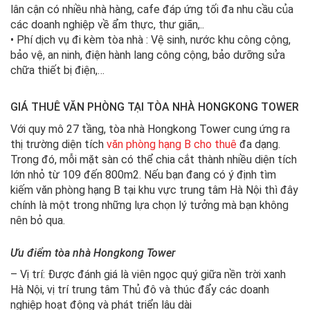
lân cận có nhiều nhà hàng, cafe đáp ứng tối đa nhu cầu của
các doanh nghiệp về ẩm thực, thư giãn,..
• Phí dịch vụ đi kèm tòa nhà : Vệ sinh, nước khu công cộng,
bảo vệ, an ninh, điện hành lang công cộng, bảo dưỡng sửa
chữa thiết bị điện,…
GIÁ THUÊ VĂN PHÒNG TẠI TÒA NHÀ HONGKONG TOWER
Với quy mô 27 tầng, tòa nhà Hongkong Tower cung ứng ra
thị trường diện tích
văn phòng hạng B cho thuê
đa dạng.
Trong đó, mỗi mặt sàn có thể chia cắt thành nhiều diện tích
lớn nhỏ từ 109 đến 800m2. Nếu bạn đang có ý định tìm
kiếm văn phòng hạng B tại khu vực trung tâm Hà Nội thì đây
chính là một trong những lựa chọn lý tưởng mà bạn không
nên bỏ qua.
Ưu điểm tòa nhà Hongkong Tower
– Vị trí: Được đánh giá là viên ngọc quý giữa nền trời xanh
Hà Nội, vị trí trung tâm Thủ đô và thúc đẩy các doanh
nghiệp hoạt động và phát triển lâu dài