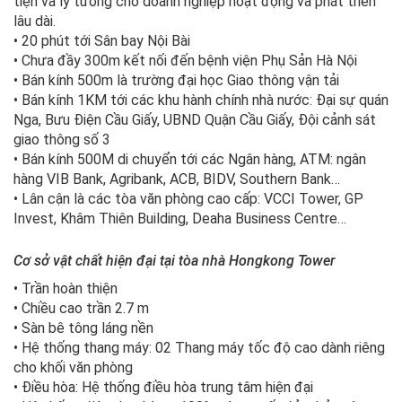
tiện và lý tưởng cho doanh nghiệp hoạt động và phát triển
lâu dài.
• 20 phút tới Sân bay Nội Bài
• Chưa đầy 300m kết nối đến bệnh viện Phụ Sản Hà Nội
• Bán kính 500m là trường đại học Giao thông vận tải
• Bán kính 1KM tới các khu hành chính nhà nước: Đại sự quán
Nga, Bưu Điện Cầu Giấy, UBND Quận Cầu Giấy, Đội cảnh sát
giao thông số 3
• Bán kính 500M di chuyển tới các Ngân hàng, ATM: ngân
hàng VIB Bank, Agribank, ACB, BIDV, Southern Bank…
• Lân cận là các tòa văn phòng cao cấp: VCCI Tower, GP
Invest, Khâm Thiên Building, Deaha Business Centre…
Cơ sở vật chất hiện đại tại tòa nhà Hongkong Tower
• Trần hoàn thiện
• Chiều cao trần 2.7 m
• Sàn bê tông láng nền
• Hệ thống thang máy: 02 Thang máy tốc độ cao dành riêng
cho khối văn phòng
• Điều hòa: Hệ thống điều hòa trung tâm hiện đại