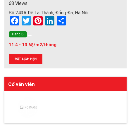
68 Views
Số 243A Đê La Thành, Đống Đa, Hà Nội
F
T
Pi
Li
S
a
wi
nt
n
h
Hạng B
ce
tt
er
ke
ar
11.4 - 13.6$/m2/tháng
b
er
es
dI
e
o
t
n
ĐẶT LỊCH HẸN
o
k
Cố vấn viên