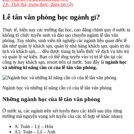
2.6.
Thật thà, trung thực, đáng tin cậy
Lễ tân văn phòng học ngành gì?
Thực tế, hiện nay các trường đại học, cao đẳng chính quy ở nước ta
không tổ chức tuyển sinh và đào tạo chuyên ngành lễ tân văn
phòng. Tuy nhiên, sinh viên tốt nghiệp các ngành liên quan đến lễ
tân như quản lý khách sạn, quản lý nhà hàng khách sạn, quản trị du
lịch và khách sạn,… đều được trang bị kiến ​​thức về dịch vụ lưu trú
và quản lý sự kiện. Bạn có thể ứng tuyển vào vị trí lễ tân tại các
công ty hay khách sạn, resort trên cả nước. Sau đây là
ngành học
và những kĩ năng cần có của lễ tân văn phòng.
Ngành học và những kĩ năng cần có của lễ tân văn phòng
Những ngành học của lễ tân văn phòng
Ở nước ta, các ngành trên xét tuyển theo các khối sau (tùy từng
trường mà nguyện vọng xét tuyển của các tổ hợp sẽ khác nhau):
A: Toán – Lý – Hóa
A1: Toán – Lý – Anh