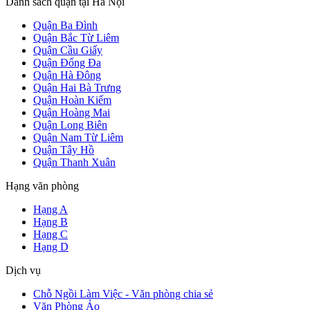
Danh sách quận tại Hà Nội
Quận Ba Đình
Quận Bắc Từ Liêm
Quận Cầu Giấy
Quận Đống Đa
Quận Hà Đông
Quận Hai Bà Trưng
Quận Hoàn Kiếm
Quận Hoàng Mai
Quận Long Biên
Quận Nam Từ Liêm
Quận Tây Hồ
Quận Thanh Xuân
Hạng văn phòng
Hạng A
Hạng B
Hạng C
Hạng D
Dịch vụ
Chỗ Ngồi Làm Việc - Văn phòng chia sẻ
Văn Phòng Ảo