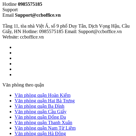
Hotline
0985575185
Support
Email
Support@ccboffice.vn
Tầng 11, tòa nhà Việt Á, số 9 phố Duy Tân, Dịch Vọng Hậu, Cầu
Giấy, HN
Hotline: 0985575185
Email: Support@ccboffice.vn
Website: ccboffice.vn
Văn phòng theo quận
Văn phòng quận Hoàn Kiếm
Văn phòng quận Hai Bà Trưng
Văn phòng quận Ba Đình
Văn phòng quận Cầu Giấy
Văn phòng quận Đống Đa
Văn phòng quận Thanh Xuân
Văn phòng quận Nam Từ Liêm
Văn phòng quận Hà Đông