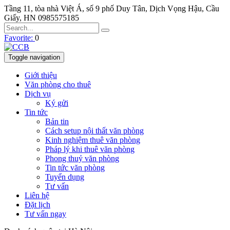
Tầng 11, tòa nhà Việt Á, số 9 phố Duy Tân, Dịch Vọng Hậu, Cầu
Giấy, HN
0985575185
Favorite:
0
Toggle navigation
Giới thiệu
Văn phòng cho thuê
Dịch vụ
Ký gửi
Tin tức
Bản tin
Cách setup nội thất văn phòng
Kinh nghiệm thuê văn phòng
Pháp lý khi thuê văn phòng
Phong thuỷ văn phòng
Tin tức văn phòng
Tuyển dụng
Tư vấn
Liên hệ
Đặt lịch
Tư vấn ngay