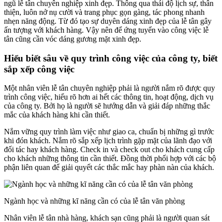
ngũ lễ tân chuyên nghiệp xinh đẹp. Thông qua thái độ lịch sự, thân
thiện, luôn nở nụ cười và trang phục gọn gàng, tác phong nhanh
nhẹn năng động. Từ đó tạo sự duyên dáng xinh đẹp của lễ tân gây
ấn tượng với khách hàng. Vậy nên để ứng tuyển vào công việc lễ
tân cũng cần vóc dáng gương mặt xinh đẹp.
Hiểu biết sâu về quy trình công việc của công ty, biết
sắp xếp công việc
Một nhân viên lễ tân chuyên nghiệp phải là người nắm rõ được quy
trình công việc, hiểu rõ hơn ai hết các thông tin, hoạt động, dịch vụ
của công ty. Bởi họ là người sẽ hướng dẫn và giải đáp những thắc
mắc của khách hàng khi cần thiết.
Nắm vững quy trình làm việc như giao ca, chuẩn bị những gì trước
khi đón khách. Nắm rõ sắp xếp lịch trình gặp mặt của lãnh đạo với
đối tác hay khách hàng. Check in và check out cho khách cung cấp
cho khách những thông tin cần thiết. Đồng thời phối hợp với các bộ
phận liên quan để giải quyết các thắc mắc hay phàn nàn của khách.
Ngành học và những kĩ năng cần có của lễ tân văn phòng
Nhân viên lễ tân nhà hàng, khách sạn cũng phải là người quan sát