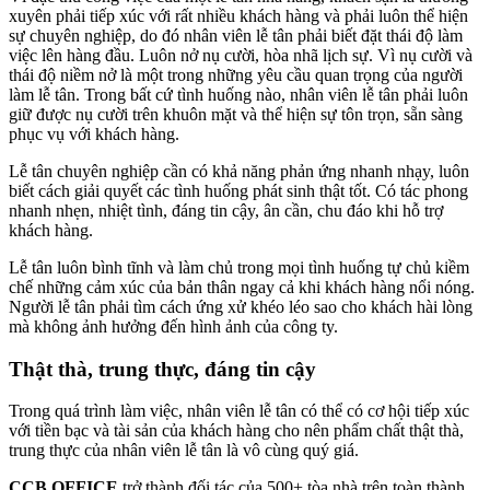
xuyên phải tiếp xúc với rất nhiều khách hàng và phải luôn thể hiện
sự chuyên nghiệp, do đó nhân viên lễ tân phải biết đặt thái độ làm
việc lên hàng đầu. Luôn nở nụ cười, hòa nhã lịch sự. Vì nụ cười và
thái độ niềm nở là một trong những yêu cầu quan trọng của người
làm lễ tân. Trong bất cứ tình huống nào, nhân viên lễ tân phải luôn
giữ được nụ cười trên khuôn mặt và thể hiện sự tôn trọn, sẵn sàng
phục vụ với khách hàng.
Lễ tân chuyên nghiệp cần có khả năng phản ứng nhanh nhạy, luôn
biết cách giải quyết các tình huống phát sinh thật tốt. Có tác phong
nhanh nhẹn, nhiệt tình, đáng tin cậy, ân cần, chu đáo khi hỗ trợ
khách hàng.
Lễ tân luôn bình tĩnh và làm chủ trong mọi tình huống tự chủ kiềm
chế những cảm xúc của bản thân ngay cả khi khách hàng nổi nóng.
Người lễ tân phải tìm cách ứng xử khéo léo sao cho khách hài lòng
mà không ảnh hưởng đến hình ảnh của công ty.
Thật thà, trung thực, đáng tin cậy
Trong quá trình làm việc, nhân viên lễ tân có thể có cơ hội tiếp xúc
với tiền bạc và tài sản của khách hàng cho nên phẩm chất thật thà,
trung thực của nhân viên lễ tân là vô cùng quý giá.
CCB OFFICE
trở thành đối tác của 500+ tòa nhà trên toàn thành