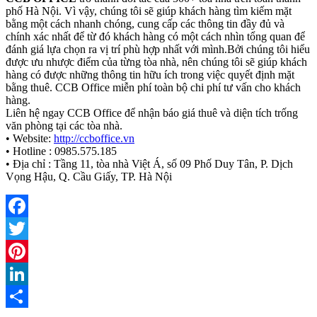
phố Hà Nội. Vì vậy, chúng tôi sẽ giúp khách hàng tìm kiếm mặt
bằng một cách nhanh chóng, cung cấp các thông tin đầy đủ và
chính xác nhất để từ đó khách hàng có một cách nhìn tổng quan để
đánh giá lựa chọn ra vị trí phù hợp nhất với mình.Bởi chúng tôi hiểu
được ưu nhược điểm của từng tòa nhà, nên chúng tôi sẽ giúp khách
hàng có được những thông tin hữu ích trong việc quyết định mặt
bằng thuê. CCB Office miễn phí toàn bộ chi phí tư vấn cho khách
hàng.
Liên hệ ngay CCB Office để nhận báo giá thuê và diện tích trống
văn phòng tại các tòa nhà.
• Website:
http://ccboffice.vn
• Hotline : 0985.575.185
• Địa chỉ : Tầng 11, tòa nhà Việt Á, số 09 Phố Duy Tân, P. Dịch
Vọng Hậu, Q. Cầu Giấy, TP. Hà Nội
Facebook
Twitter
Pinterest
LinkedIn