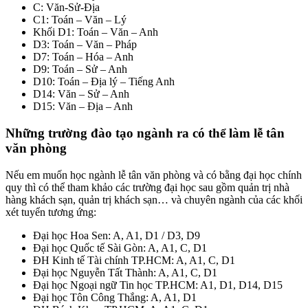
C: Văn-Sử-Địa
C1: Toán – Văn – Lý
Khối D1: Toán – Văn – Anh
D3: Toán – Văn – Pháp
D7: Toán – Hóa – Anh
D9: Toán – Sử – Anh
D10: Toán – Địa lý – Tiếng Anh
D14: Văn – Sử – Anh
D15: Văn – Địa – Anh
Những trường đào tạo ngành ra có thể làm lễ tân
văn phòng
Nếu em muốn học ngành lễ tân văn phòng và có bằng đại học chính
quy thì có thể tham khảo các trường đại học sau gồm quản trị nhà
hàng khách sạn, quản trị khách sạn… và chuyên ngành của các khối
xét tuyển tương ứng:
Đại học Hoa Sen: A, A1, D1 / D3, D9
Đại học Quốc tế Sài Gòn: A, A1, C, D1
ĐH Kinh tế Tài chính TP.HCM: A, A1, C, D1
Đại học Nguyễn Tất Thành: A, A1, C, D1
Đại học Ngoại ngữ Tin học TP.HCM: A1, D1, D14, D15
Đại học Tôn Công Thắng: A, A1, D1