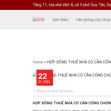
Tầng 11, tòa nhà Việt Á, số 9 phố Duy Tân, D
Giới thiệu
Văn phòng cho thuê
Home
»
HỢP ĐỒNG THUÊ NHÀ CÓ CẦN CÔ
22
01, 2022
Pháp lý khi thuê văn phòng
HỢP ĐỒNG THUÊ NHÀ CÓ CẦN CÔNG CHỨ