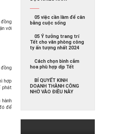
05 việc cần làm để cân
p đồng
bằng cuộc sống
ận với
05 Ý tưởng trang trí
Tết cho văn phòng công
ty ấn tượng nhất 2024
Cách chọn bình cắm
hoa phù hợp dịp Tết
p đồng
BÍ QUYẾT KINH
hì hợp
DOANH THÀNH CÔNG
ỉ phát
NHỜ VÀO ĐIỀU NÀY
c hành
 đó để