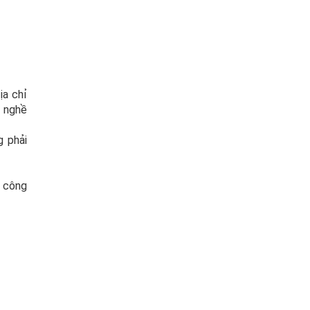
ịa chỉ
h nghề
g phải
g công