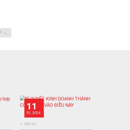
?
→
11
01, 2024
Bản tin