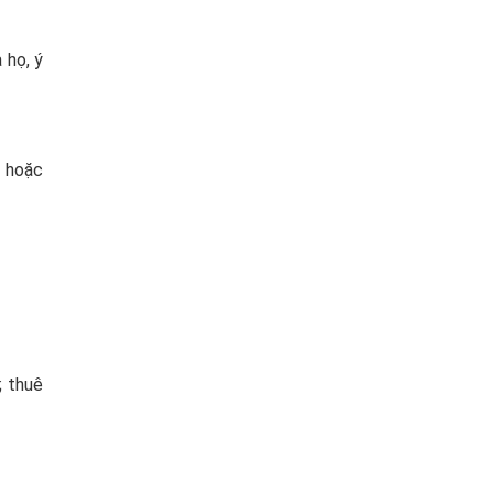
 họ, ý
 hoặc
; thuê