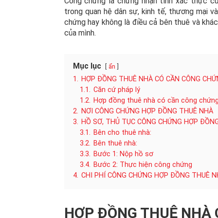
Công chứng là chứng nhận tính xác thực c
trong quan hệ dân sự, kinh tế, thương mại v
chứng hay không là điều cả bên thuê và khác
của mình.
Mục lục
ẩn
1.
HỢP ĐỒNG THUÊ NHÀ CÓ CẦN CÔNG CHỨ
1.1.
Căn cứ pháp lý
1.2.
Hợp đồng thuê nhà có cần công chứn
2.
NƠI CÔNG CHỨNG HỢP ĐỒNG THUÊ NHÀ
3.
HỒ SƠ, THỦ TỤC CÔNG CHỨNG HỢP ĐỒN
3.1.
Bên cho thuê nhà:
3.2.
Bên thuê nhà:
3.3.
Bước 1: Nộp hồ sơ
3.4.
Bước 2: Thực hiện công chứng
4.
CHI PHÍ CÔNG CHỨNG HỢP ĐỒNG THUÊ N
HỢP ĐỒNG THUÊ NHÀ