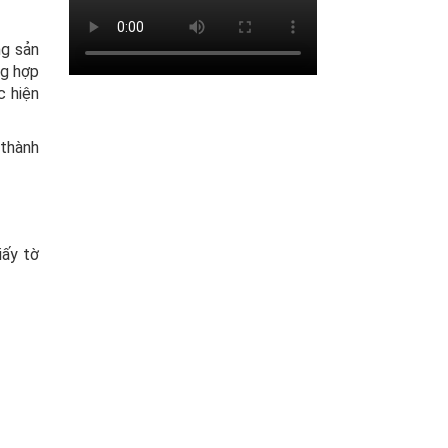
ng sản
ng hợp
c hiện
 thành
iấy tờ