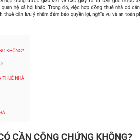
ủa hợp đồng được giao kết và các giấy tờ từ bản gốc được x
à quan hệ xã hội khác. Trong đó, việc hợp đồng thuê nhà có cầ
h thuê cần lưu ý nhằm đảm bảo quyền lợi, nghĩa vụ và an toàn p
NG KHÔNG?
g?
G THUÊ NHÀ
HÀ
 CÓ CẦN CÔNG CHỨNG KHÔNG?