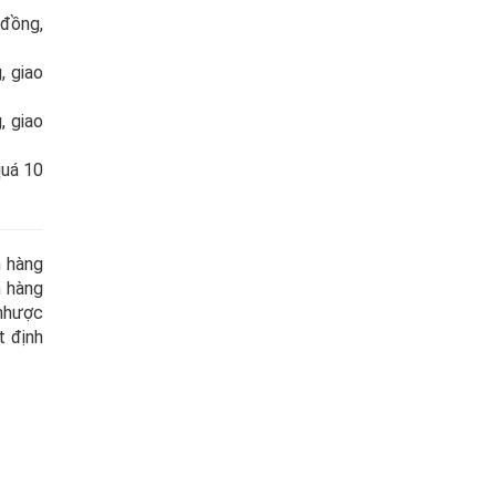
 đồng,
, giao
, giao
quá 10
h hàng
h hàng
 nhược
t định