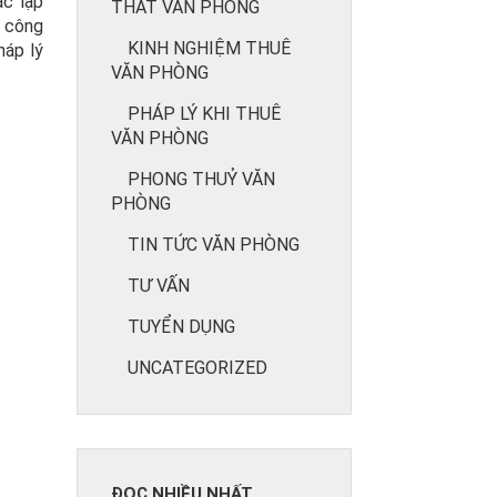
ác lập
THẤT VĂN PHÒNG
n công
KINH NGHIỆM THUÊ
háp lý
VĂN PHÒNG
PHÁP LÝ KHI THUÊ
VĂN PHÒNG
PHONG THUỶ VĂN
PHÒNG
TIN TỨC VĂN PHÒNG
TƯ VẤN
TUYỂN DỤNG
UNCATEGORIZED
ĐỌC NHIỀU NHẤT