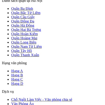
Danh sách quận tại Hà Nội
Quận Ba Đình
Quận Bắc Từ Liêm
Quận Cầu Giấy
Quận Đống Đa
Quận Hà Đông
Quận Hai Bà Trưng
Quận Hoàn Kiếm
Quận Hoàng Mai
Quận Long Biên
Quận Nam Từ Liêm
Quận Tây Hồ
Quận Thanh Xuân
Hạng văn phòng
Hạng A
Hạng B
Hạng C
Hạng D
Dịch vụ
Chỗ Ngồi Làm Việc - Văn phòng chia sẻ
Văn Phòng Ảo