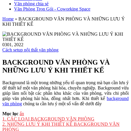
Văn phòng chia sẻ
Văn Phòng Trọn Gói - Coworking Space
Home
»
BACKGROUND VĂN PHÒNG VÀ NHỮNG LƯU Ý
KHI THIẾT KẾ
03
01, 2022
Cách setup nội thất văn phòng
BACKGROUND VĂN PHÒNG VÀ
NHỮNG LƯU Ý KHI THIẾT KẾ
Background là một trong những yếu tố quan trọng mà bạn cần lưu ý
để thiết kế một văn phòng hài hòa, chuyên nghiệp. Background vừa
giúp làm nổi bật các phân khu khác của văn phòng, vừa chi phối
giúp văn phòng hài hòa, đồng nhất hơn. Khi thiết kế
background
văn phòng
chúng ta cần lưu ý một số vấn đề dưới đây
Mục lục
ẩn
1.
CÁC LOẠI BACKGROUND VĂN PHÒNG
2.
NHỮNG LƯU Ý KHI THIẾT KẾ BACKGROUND VĂN
PHÒNG