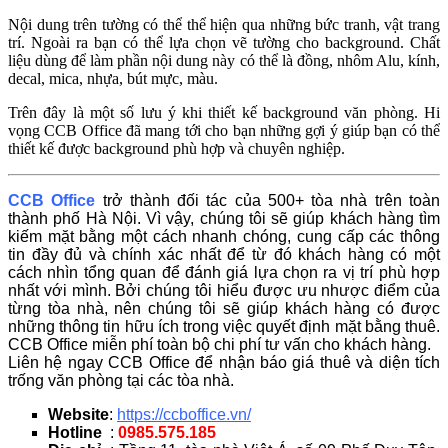
Nội dung trên tường có thể thể hiện qua những bức tranh, vật trang
trí. Ngoài ra bạn có thể lựa chọn vẽ tường cho background. Chất
liệu dùng để làm phần nội dung này có thể là đồng, nhôm Alu, kính,
decal, mica, nhựa, bút mực, màu.
Trên đây là một số lưu ý khi thiết kế background văn phòng. Hi
vọng CCB Office đã mang tới cho bạn những gợi ý giúp bạn có thể
thiết kế được background phù hợp và chuyên nghiệp.
CCB Office
trở thành đối tác của 500+ tòa nhà trên toàn
thành phố Hà Nội. Vì vậy, chúng tôi sẽ giúp khách hàng tìm
kiếm mặt bằng một cách nhanh chóng, cung cấp các thông
tin đầy đủ và chính xác nhất để từ đó khách hàng có một
cách nhìn tổng quan để đánh giá lựa chọn ra vị trí phù hợp
nhất với mình. Bởi chúng tôi hiểu được ưu nhược điểm của
từng tòa nhà, nên chúng tôi sẽ giúp khách hàng có được
những thông tin hữu ích trong việc quyết định mặt bằng thuê.
CCB Office miễn phí toàn bộ chi phí tư vấn cho khách hàng.
Liên hệ ngay CCB Office để nhận báo giá thuê và diện tích
trống văn phòng tại các tòa nhà.
Website
:
https://ccboffice.vn/
Hotline
:
0985.575.185