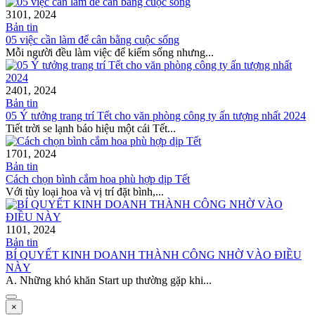
31
01, 2024
Bản tin
05 việc cần làm để cân bằng cuộc sống
Mỗi người đều làm việc để kiếm sống nhưng...
24
01, 2024
Bản tin
05 Ý tưởng trang trí Tết cho văn phòng công ty ấn tượng nhất 2024
Tiết trời se lạnh báo hiệu một cái Tết...
17
01, 2024
Bản tin
Cách chọn bình cắm hoa phù hợp dịp Tết
Với tùy loại hoa và vị trí đặt bình,...
11
01, 2024
Bản tin
BÍ QUYẾT KINH DOANH THÀNH CÔNG NHỜ VÀO ĐIỀU
NÀY
A. Những khó khăn Start up thường gặp khi...
×