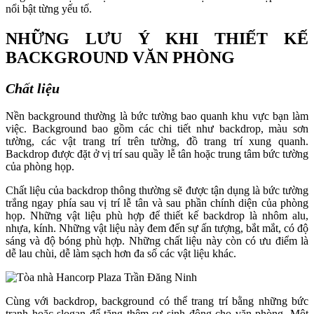
nổi bật từng yếu tố.
NHỮNG LƯU Ý KHI THIẾT KẾ
BACKGROUND VĂN PHÒNG
Chất liệu
Nền background thường là bức tường bao quanh khu vực bạn làm
việc. Background bao gồm các chi tiết như backdrop, màu sơn
tường, các vật trang trí trên tường, đồ trang trí xung quanh.
Backdrop được đặt ở vị trí sau quầy lễ tân hoặc trung tâm bức tường
của phòng họp.
Chất liệu của backdrop thông thường sẽ được tận dụng là bức tường
trắng ngay phía sau vị trí lễ tân và sau phần chính diện của phòng
họp. Những vật liệu phù hợp để thiết kế backdrop là nhôm alu,
nhựa, kính. Những vật liệu này đem đến sự ấn tượng, bắt mắt, có độ
sáng và độ bóng phù hợp. Những chất liệu này còn có ưu điểm là
dễ lau chùi, dễ làm sạch hơn đa số các vật liệu khác.
Cùng với backdrop, background có thể trang trí bằng những bức
tranh hoặc slogan để tăng thêm sự sinh động cho văn phòng. Một