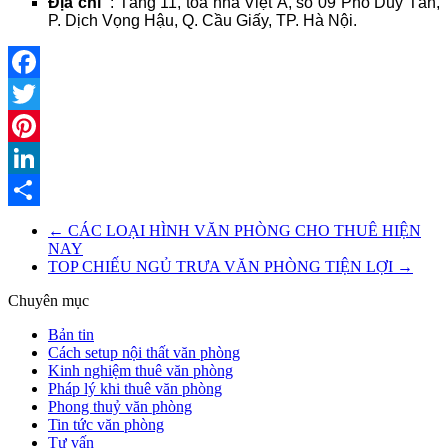
Địa chỉ
: Tầng 11, tòa nhà Việt Á, số 09 Phố Duy Tân,
P. Dịch Vọng Hậu, Q. Cầu Giấy, TP. Hà Nội.
Facebook
Twitter
Pinterest
LinkedIn
Share
←
CÁC LOẠI HÌNH VĂN PHÒNG CHO THUÊ HIỆN
NAY
TOP CHIẾU NGỦ TRƯA VĂN PHÒNG TIỆN LỢI
→
Chuyên mục
Bản tin
Cách setup nội thất văn phòng
Kinh nghiệm thuê văn phòng
Pháp lý khi thuê văn phòng
Phong thuỷ văn phòng
Tin tức văn phòng
Tư vấn