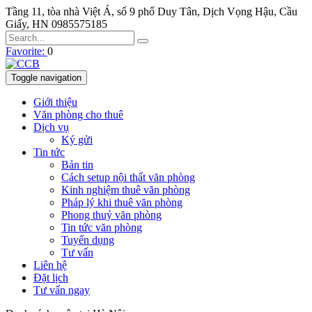
Tầng 11, tòa nhà Việt Á, số 9 phố Duy Tân, Dịch Vọng Hậu, Cầu
Giấy, HN
0985575185
Favorite:
0
Toggle navigation
Giới thiệu
Văn phòng cho thuê
Dịch vụ
Ký gửi
Tin tức
Bản tin
Cách setup nội thất văn phòng
Kinh nghiệm thuê văn phòng
Pháp lý khi thuê văn phòng
Phong thuỷ văn phòng
Tin tức văn phòng
Tuyển dụng
Tư vấn
Liên hệ
Đặt lịch
Tư vấn ngay