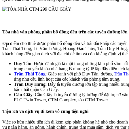
Tòa nhà văn phòng phân bố đồng đều trên các tuyến đường lớn
Địa điểm cho thuê được phân bố đồng đều và trải dài khắp các tuyến
Trần Thái Tông, Lê Văn Lương, Hoàng Đạo Thúy, Trần Duy Hưng, Cầu
khách hàng đến giao dịch với địa chỉ dễ tìm và còn khẳng định vị thế 
Duy Tân
: Được đánh giá là một trong những khu phố sầm uất n
trung chủ yếu là tòa nhà hạng B nhưng tỷ lệ lấp đầy diện tích l
Trần Thái Tông
: Giáp ranh với phố Duy Tân, đường
Trần Th
ứng nhu cầu linh hoạt của các khách văn phòng tầm trung.
Trần Duy Hưng
: Đây là tuyến đường lớn tập trung nhiều tr
bậc nhất quận Cầu Giấy.
Cầu Giấy
: Cầu Giấy là tuyến đường lý tưởng để đặt trụ sở vă
FLC Twin Tower, CTM Complex, tòa CTM Tower…
Tiện ích và dịch vụ đi kèm vô cùng tiện nghi
Việc sở hữu nhiều tiện ích đi kèm góp phần không hề nhỏ cho doanh n
vụ ngân hàng, ăn uống, hành chính, trung tâm mua sắm, dịch vụ thư gi