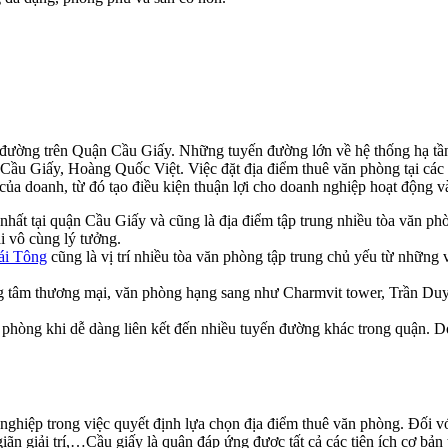
 đường trên Quận Cầu Giấy. Những tuyến đường lớn về hệ thống hạ tần
 Giấy, Hoàng Quốc Việt. Việc đặt địa điểm thuê văn phòng tại các t
của doanh, từ đó tạo điều kiện thuận lợi cho doanh nghiệp hoạt động và
hất tại quận Cầu Giấy và cũng là địa điểm tập trung nhiều tòa văn phòn
ại vô cùng lý tưởng.
ái Tông
cũng là vị trí nhiều tòa văn phòng tập trung chủ yếu từ những
ung tâm thương mại, văn phòng hạng sang như Charmvit tower, Trần Duy
n phòng khi dễ dàng liên kết đến nhiều tuyến đường khác trong quận. 
ghiệp trong việc quyết định lựa chọn địa điểm thuê văn phòng. Đối vớ
ãn giải trí,…Cầu giấy là quận đáp ứng được tất cả các tiện ích cơ bản t