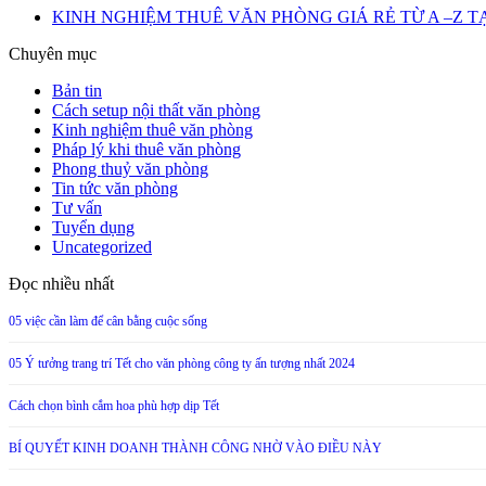
Share
KINH NGHIỆM THUÊ VĂN PHÒNG GIÁ RẺ TỪ A –Z T
Chuyên mục
Bản tin
Cách setup nội thất văn phòng
Kinh nghiệm thuê văn phòng
Pháp lý khi thuê văn phòng
Phong thuỷ văn phòng
Tin tức văn phòng
Tư vấn
Tuyển dụng
Uncategorized
Đọc nhiều nhất
05 việc cần làm để cân bằng cuộc sống
05 Ý tưởng trang trí Tết cho văn phòng công ty ấn tượng nhất 2024
Cách chọn bình cắm hoa phù hợp dịp Tết
BÍ QUYẾT KINH DOANH THÀNH CÔNG NHỜ VÀO ĐIỀU NÀY