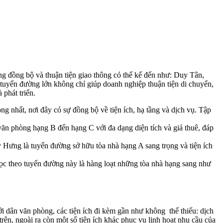
g đồng bộ và thuận tiện giao thông có thể kể đến như: Duy Tân,
uyến đường lớn không chỉ giúp doanh nghiệp thuận tiện di chuyển,
 phát triển.
g nhất, nơi đây có sự đồng bộ về tiện ích, hạ tầng và dịch vụ. Tập
 văn phòng hạng B đến hạng C với đa dạng diện tích và giá thuê, đáp
 Hưng là tuyến đường sở hữu tòa nhà hạng A sang trọng và tiện ích
Dọc theo tuyến đường này là hàng loạt những tòa nhà hạng sang như
i dân văn phòng, các tiện ích đi kèm gần như không thể thiếu: dịch
rên, ngoài ra còn một số tiện ích khác phục vụ linh hoạt nhu cầu của