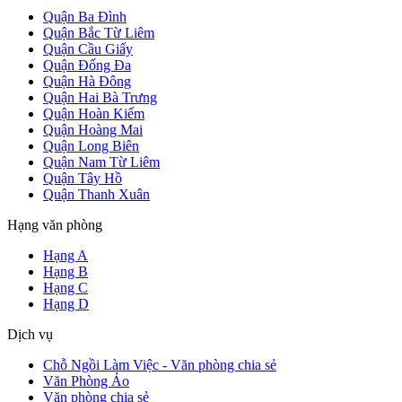
Quận Ba Đình
Quận Bắc Từ Liêm
Quận Cầu Giấy
Quận Đống Đa
Quận Hà Đông
Quận Hai Bà Trưng
Quận Hoàn Kiếm
Quận Hoàng Mai
Quận Long Biên
Quận Nam Từ Liêm
Quận Tây Hồ
Quận Thanh Xuân
Hạng văn phòng
Hạng A
Hạng B
Hạng C
Hạng D
Dịch vụ
Chỗ Ngồi Làm Việc - Văn phòng chia sẻ
Văn Phòng Ảo
Văn phòng chia sẻ