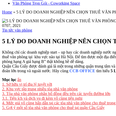
Văn Phòng Trọn Gói - Coworking Space
Home
»
5 LÝ DO DOANH NGHIỆP NÊN CHỌN THUÊ VĂN P
07
07, 2021
Tin tức văn phòng
5 LÝ DO DOANH NGHIỆP NÊN CHỌN 
Không chỉ các doanh nghiệp start – up hay các doanh nghiệp nước ng
thuê văn phòng tại khu vực nào tại Hà Nội. Để tìm được một địa điểm 
phòng hạng A giá hạng B” thật không hề dễ dàng.
Quận Cầu Giấy được đánh giá là một trong những quận trung tâm và tậ
đoàn lớn trong và ngoài nước. Hãy cùng
CCB OFFICE
tìm hiểu
5 
Mục lục
ẩn
1.
Sở hữu vị trí địa lý tuyệt vời
2.
Khu vực tập trung nhiều tòa nhà văn phòng
3.
Tòa nhà văn phòng phân bố đồng đều trên các tuyến đường lớn
3.1.
Tiện ích và dịch vụ đi kèm vô cùng tiện nghi
4.
Mức giá vô cùng hấp dẫn tại các tòa nhà văn phòng cho thuê tron
5.
Gợi ý một số tòa nhà văn phòng cho thuê tại quận Cầu Giấy