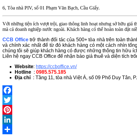
6, Tòa nhà PIV, số 01 Phạm Văn Bạch, Cầu Giấy.
Với những tiện ích vượt trội, giao thông linh hoạt nhưng sở hữu gi
mà cả doanh nghiệp nước ngoài. Khách hàng có thể hoàn toàn đặt niềm
CCB Office
trở thành đối tác của 500+ tòa nhà trên toàn thà
và chính xác nhất để từ đó khách hàng có một cách nhìn tổn
chúng tôi sẽ giúp khách hàng có được những thông tin hữu ích
Liên hệ ngay CCB Office để nhận báo giá thuê và diện tích trố
Website
:
https://ccboffice.vn/
Hotline
:
0985.575.185
Địa chỉ
: Tầng 11, tòa nhà Việt Á, số 09 Phố Duy Tân, P
Facebook
Twitter
Pinterest
LinkedIn