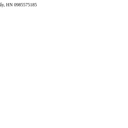
iấy, HN
0985575185