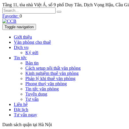
Tầng 11, tòa nhà Việt Á, số 9 phố Duy Tân, Dịch Vọng Hậu, Cầu G
Favorite:
0
Toggle navigation
Giới thiệu
Văn phòng cho thuê
Dịch vụ
Ký gửi
Tin tức
Bản tin
Cách setup nội thất văn phòng
Kinh nghiệm thuê văn phòng
Pháp lý khi thuê văn phòng
Phong thuỷ văn phòng
Tin tức văn phòng
Tuyển dụng
Tư vấn
Liên hệ
Đặt lịch
Tư vấn ngay
Danh sách quận tại Hà Nội