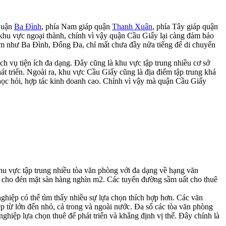
quận
Ba Đình
, phía Nam giáp quận
Thanh Xuân
, phía Tây giáp quận
a khu vực ngoại thành, chính vì vậy quận Cầu Giấy lại càng đảm bảo
 tâm như Ba Đình, Đống Đa, chỉ mất chưa đầy nửa tiếng để di chuyển
ch vụ tiện ích đa dạng. Đây cũng là khu vực tập trung nhiều cơ sở
át triển. Ngoài ra, khu vực Cầu Giấy cũng là địa điểm tập trung khá
 học hỏi, hợp tác kinh doanh cao. Chính vì vậy mà quận Cầu Giấy
u vực tập trung nhiều tòa văn phòng với đa dạng về hạng văn
ỏ cho đén mặt sàn hàng nghìn m2. Các tuyến đường sầm uất cho thuê
ghiệp có thể tìm thấy nhiều sự lựa chọn thích hợp hơn. Các văn
ệp từ lớn đến nhỏ, cả trong và ngoài nước. Đa số các tòa văn phòng
hiệp lựa chọn thuê để phát triển và khẳng định vị thế. Đây chính là