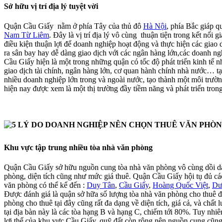
Sở hữu vị trí địa lý tuyệt vời
Quận Cầu Giấy nằm ở phía Tây của thủ đô
Hà Nội
, phía Bắc giáp 
Nam Từ Liêm
. Đây là vị trí địa lý vô cùng thuận tiện trong kết nố
điều kiện thuận lợi để doanh nghiệp hoạt động và thực hiện các giao
ra sân bay hay dễ dàng giao dịch với các ngân hàng lớn,các doanh ng
Cầu Giấy hiện là một trong những quận có tốc độ phát triển kinh tế n
giao dịch tài chính, ngân hàng lớn, cơ quan hành chính nhà nước… tạo
nhiều doanh nghiệp lớn trong và ngoài nước, tạo thành một môi trườ
hiện nay được xem là một thị trường đầy tiềm năng và phát triển tron
Khu vực tập trung nhiều tòa nhà văn phòng
Quận Cầu Giấy sở hữu nguồn cung tòa nhà văn phòng vô cùng dồi dào
phòng, diện tích cũng như mức giá thuê. Quận Cầu Giấy hội tụ đủ cá
văn phòng có thể kể đến :
Duy Tân
,
Cầu Giấy
,
Hoàng Quốc Việt
,
Dư
Được đánh giá là quận sở hữa số lượng tòa nhà văn phòng cho thuê đ
phòng cho thuê tại đây cũng rất đa dạng về diện tích, giá cả, và chấ
tại địa bàn này là các tòa hạng B và hạng C, chiếm tới 80%. Tuy nhi
lợi thế của khu vực Cầu Giấy, quỹ đất còn rộng nên nguồn cung cũng