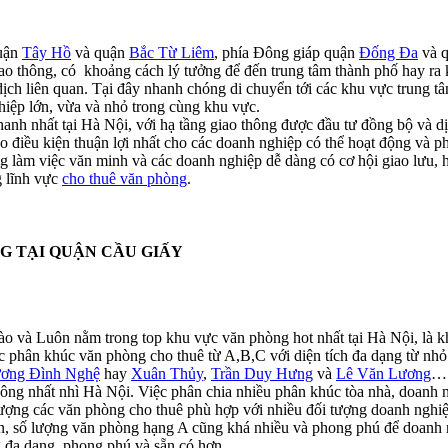
quận
Tây Hồ
và quận
Bắc Từ Liêm
, phía Đông giáp quận
Đống Đa
và 
i giao thông, có khoảng cách lý tưởng để đến trung tâm thành phố hay r
 dịch liên quan. Tại đây nhanh chóng di chuyển tới các khu vực trung
hiệp lớn, vừa và nhỏ trong cùng khu vực.
hanh nhất tại Hà Nội, với hạ tầng giao thông được đầu tư đồng bộ và dị
 điều kiện thuận lợi nhất cho các doanh nghiệp có thể hoạt động và ph
ng làm việc văn minh và các doanh nghiệp dễ dàng có cơ hội giao lưu,
g lĩnh vực
cho thuê văn phòng
.
 và Luôn nằm trong top khu vực văn phòng hot nhất tại Hà Nội, là kh
c phân khúc văn phòng cho thuê từ A,B,C với diện tích đa dạng từ nh
ơng Đình Nghệ
hay
Xuân Thủy
,
Trần Duy Hưng
và
Lê Văn Lương
…
ông nhất nhì Hà Nội. Việc phân chia nhiều phân khúc tòa nhà, doanh n
t lượng các văn phòng cho thuê phù hợp với nhiều đối tượng doanh nghi
ên, số lượng văn phòng hạng A cũng khá nhiều và phong phú để doanh ng
 đa dạng, phong phú và sẵn có hơn.