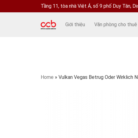
Tầng 11, tòa nhà Việt Á, số 9 phố Duy Tân, D
Giới thiệu
Văn phòng cho thuê
Home
»
Vulkan Vegas Betrug Oder Wirklich N