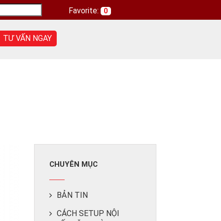
Favorite:
0
TƯ VẤN NGAY
CHUYÊN MỤC
BẢN TIN
CÁCH SETUP NỘI