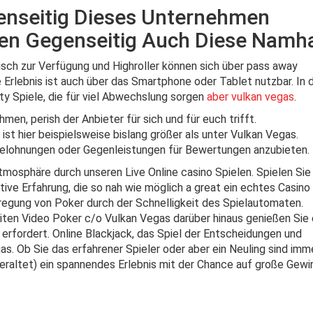
enseitig Dieses Unternehmen
n Gegenseitig Auch Diese Namha
isch zur Verfügung und Highroller können sich über pass away
lebnis ist auch über das Smartphone oder Tablet nutzbar. In 
y Spiele, die für viel Abwechslung sorgen
aber vulkan vegas
.
en, perish der Anbieter für sich und für euch trifft.
st hier beispielsweise bislang größer als unter Vulkan Vegas.
 Belohnungen oder Gegenleistungen für Bewertungen anzubieten.
tmosphäre durch unseren Live Online casino Spielen. Spielen Sie
tive Erfahrung, die so nah wie möglich a great ein echtes Casino
egung von Poker durch der Schnelligkeit des Spielautomaten.
ten Video Poker c/o Vulkan Vegas darüber hinaus genießen Sie 
 erfordert. Online Blackjack, das Spiel der Entscheidungen und
as. Ob Sie das erfahrener Spieler oder aber ein Neuling sind imm
eraltet) ein spannendes Erlebnis mit der Chance auf große Gewi