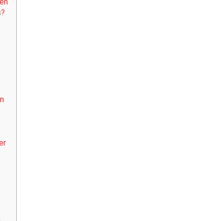
ten
s?
en
er
n