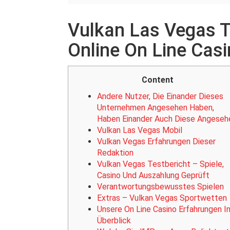
Vulkan Las Vegas T
Online On Line Casi
Content
Andere Nutzer, Die Einander Dieses
Unternehmen Angesehen Haben,
Haben Einander Auch Diese Angeseh
Vulkan Las Vegas Mobil
Vulkan Vegas Erfahrungen Dieser
Redaktion
Vulkan Vegas Testbericht – Spiele,
Casino Und Auszahlung Geprüft
Verantwortungsbewusstes Spielen
Extras – Vulkan Vegas Sportwetten
Unsere On Line Casino Erfahrungen I
Überblick