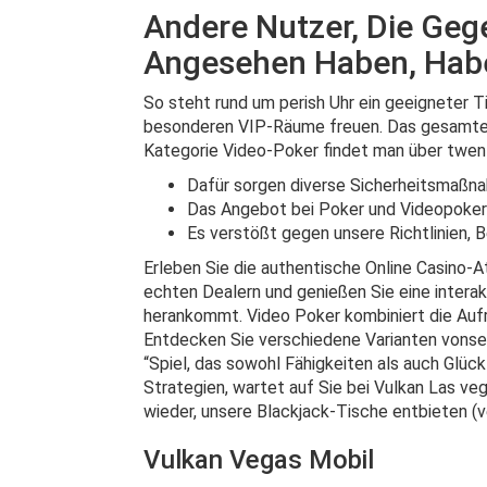
Andere Nutzer, Die Geg
Angesehen Haben, Habe
So steht rund um perish Uhr ein geeigneter T
besonderen VIP-Räume freuen. Das gesamte Er
Kategorie Video-Poker findet man über twent
Dafür sorgen diverse Sicherheitsmaßnahm
Das Angebot bei Poker und Videopoker i
Es verstößt gegen unsere Richtlinien,
Erleben Sie die authentische Online Casino-A
echten Dealern und genießen Sie eine interak
herankommt. Video Poker kombiniert die Aufr
Entdecken Sie verschiedene Varianten vonsei
“Spiel, das sowohl Fähigkeiten als auch Glück
Strategien, wartet auf Sie bei Vulkan Las veg
wieder, unsere Blackjack-Tische entbieten (v
Vulkan Vegas Mobil