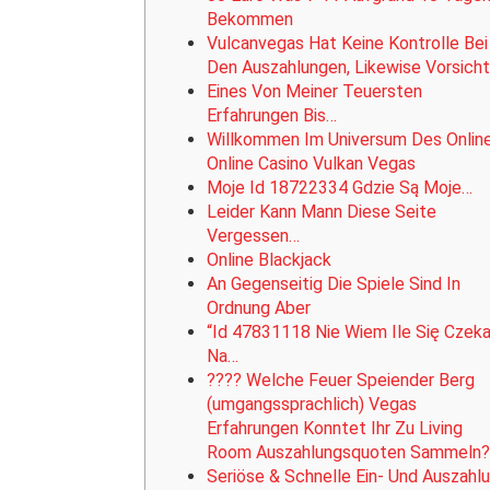
Bekommen
Vulcanvegas Hat Keine Kontrolle Bei
Den Auszahlungen, Likewise Vorsicht
Eines Von Meiner Teuersten
Erfahrungen Bis…
Willkommen Im Universum Des Onlin
Online Casino Vulkan Vegas
Moje Id 18722334 Gdzie Są Moje…
Leider Kann Mann Diese Seite
Vergessen…
Online Blackjack
An Gegenseitig Die Spiele Sind In
Ordnung Aber
“Id 47831118 Nie Wiem Ile Się Czek
Na…
???? Welche Feuer Speiender Berg
(umgangssprachlich) Vegas
Erfahrungen Konntet Ihr Zu Living
Room Auszahlungsquoten Sammeln?
Seriöse & Schnelle Ein- Und Auszahl