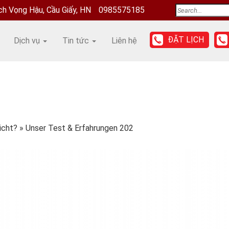
ịch Vọng Hậu, Cầu Giấy, HN
0985575185
ĐẶT LỊCH
Dịch vụ
Tin tức
Liên hệ
icht? » Unser Test & Erfahrungen 202