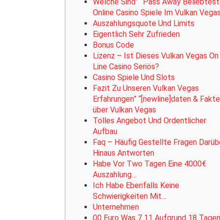
Welche Sind” “Pass Away Beliebtes
Online Casino Spiele Im Vulkan Vega
Auszahlungsquote Und Limits
Eigentlich Sehr Zufrieden
Bonus Code
Lizenz – Ist Dieses Vulkan Vegas On
Line Casino Seriös?
Casino Spiele Und Slots
Fazit Zu Unseren Vulkan Vegas
Erfahrungen” “[newline]daten & Fakt
über Vulkan Vegas
Tolles Angebot Und Ordentlicher
Aufbau
Faq – Häufig Gestellte Fragen Darüb
Hinaus Antworten
Habe Vor Two Tagen Eine 4000€
Auszahlung…
Ich Habe Ebenfalls Keine
Schwierigkeiten Mit…
Unternehmen
00 Euro Was 7 11 Aufgrund 18 Tage