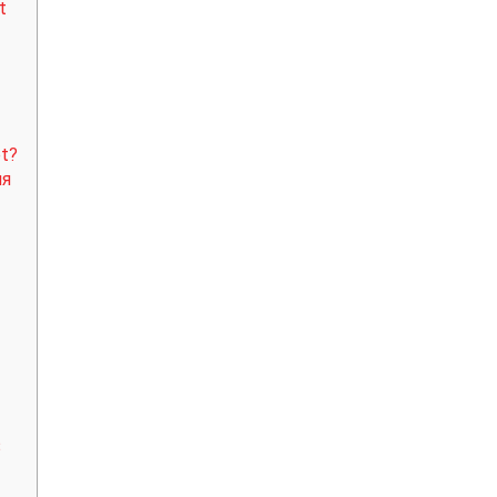
t
t?
ия
В