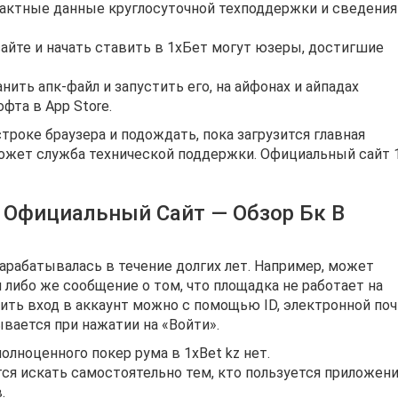
актные данные круглосуточной техподдержки и сведения
сайте и начать ставить в 1хБет могут юзеры, достигшие
ить апк-файл и запустить его, на айфонах и айпадах
фта в App Store.
троке браузера и подождать, пока загрузится главная
ожет служба технической поддержки. Официальный сайт 
 Официальный Сайт — Обзор Бк В
зарабатывалась в течение долгих лет. Например, может
либо же сообщение о том, что площадка не работает на
ить вход в аккаунт можно с помощью ID, электронной по
вается при нажатии на «Войти».
олноценного покер рума в 1xBet kz нет.
тся искать самостоятельно тем, кто пользуется приложен
.