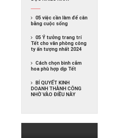
05 việc cần làm để cân
bằng cuộc sống
05 Ý tưởng trang trí
Tết cho văn phòng công
ty ấn tượng nhất 2024
Cách chọn bình cắm
hoa phù hợp dịp Tết
BÍ QUYẾT KINH
DOANH THÀNH CÔNG
NHỜ VÀO ĐIỀU NÀY