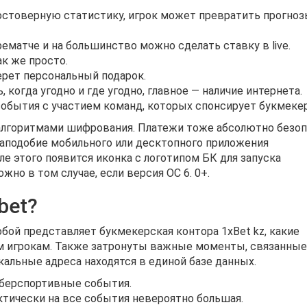
остоверную статистику, игрок может превратить прогноз
рематче и на большинство можно сделать ставку в live.
к же просто.
ерет персональный подарок.
когда угодно и где угодно, главное — наличие интернета.
события с участием команд, которых спонсирует букмекер
лгоритмами шифрования. Платежи тоже абсолютно безоп
аподобие мобильного или десктопного приложения
е этого появится иконка с логотипом БК для запуска
жно в том случае, если версия ОС 6. 0+.
bet?
обой представляет букмекерская контора 1xBet kz, какие
им игрокам. Также затронуты важные моменты, связанные
кальные адреса находятся в единой базе данных.
иберспортивные события.
ктически на все события невероятно большая.