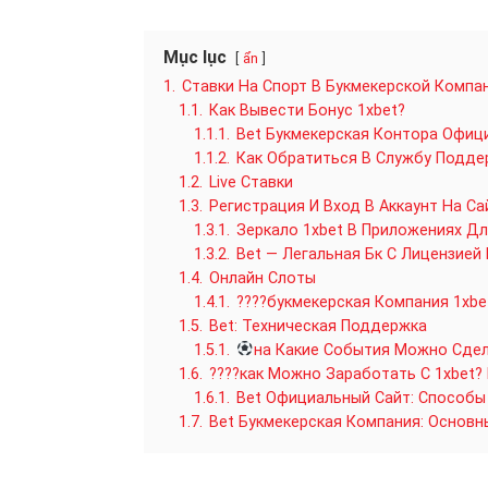
Mục lục
ẩn
1.
Ставки На Спорт В Букмекерской Компан
1.1.
Как Вывести Бонус 1xbet?
1.1.1.
Bet Букмекерская Контора Офици
1.1.2.
Как Обратиться В Службу Подде
1.2.
Live Ставки
1.3.
Регистрация И Вход В Аккаунт На Са
1.3.1.
Зеркало 1xbet В Приложениях Для
1.3.2.
Bet — Легальная Бк С Лицензией
1.4.
Онлайн Слоты
1.4.1.
????букмекерская Компания 1xbe
1.5.
Bet: Техническая Поддержка
1.5.1.
на Какие События Можно Сдел
1.6.
????как Можно Заработать С 1xbet?
1.6.1.
Bet Официальный Сайт: Способы
1.7.
Bet Букмекерская Компания: Основ