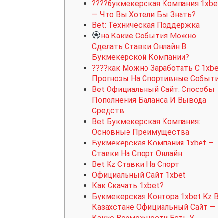
????букмекерская Компания 1xbe
— Что Вы Хотели Бы Знать?
Bet: Техническая Поддержка
на Какие События Можно
Сделать Ставки Онлайн В
Букмекерской Компании?
????как Можно Заработать С 1xbe
Прогнозы На Спортивные Событ
Bet Официальный Сайт: Способы
Пополнения Баланса И Вывода
Средств
Bet Букмекерская Компания:
Основные Преимущества
Букмекерская Компания 1xbet –
Ставки На Спорт Онлайн
Bet Kz Ставки На Спорт
Официальный Сайт 1xbet
Как Скачать 1xbet?
Букмекерская Контора 1xbet Kz 
Казахстане Официальный Сайт —
Какие Возможности Есть У