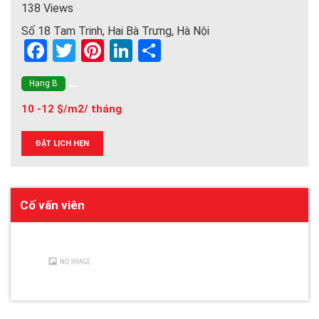
138 Views
Số 18 Tam Trinh, Hai Bà Trưng, Hà Nội
F
T
Pi
Li
S
a
wi
nt
n
h
Hạng B
ce
tt
er
ke
ar
10 -12 $/m2/ tháng
b
er
es
dI
e
o
t
n
ĐẶT LỊCH HẸN
o
k
Cố vấn viên