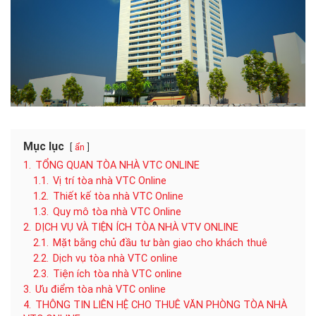
Mục lục
ẩn
1.
TỔNG QUAN TÒA NHÀ VTC ONLINE
1.1.
Vị trí tòa nhà VTC Online
1.2.
Thiết kế tòa nhà VTC Online
1.3.
Quy mô tòa nhà VTC Online
2.
DỊCH VỤ VÀ TIỆN ÍCH TÒA NHÀ VTV ONLINE
2.1.
Mặt bằng chủ đầu tư bàn giao cho khách thuê
2.2.
Dịch vụ tòa nhà VTC online
2.3.
Tiện ích tòa nhà VTC online
3.
Ưu điểm tòa nhà VTC online
4.
THÔNG TIN LIÊN HỆ CHO THUÊ VĂN PHÒNG TÒA NHÀ