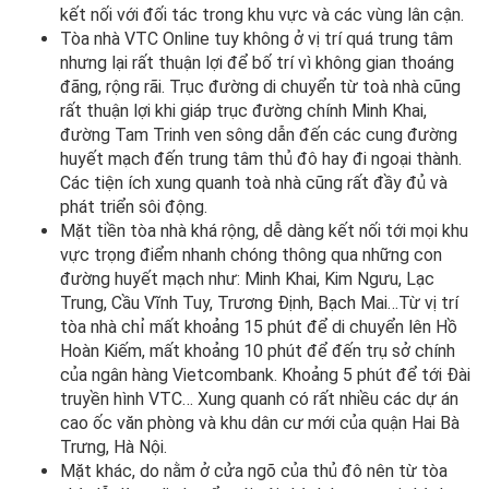
kết nối với đối tác trong khu vực và các vùng lân cận.
Tòa nhà VTC Online tuy không ở vị trí quá trung tâm
nhưng lại rất thuận lợi để bố trí vì không gian thoáng
đãng, rộng rãi. Trục đường di chuyển từ toà nhà cũng
rất thuận lợi khi giáp trục đường chính Minh Khai,
đường Tam Trinh ven sông dẫn đến các cung đường
huyết mạch đến trung tâm thủ đô hay đi ngoại thành.
Các tiện ích xung quanh toà nhà cũng rất đầy đủ và
phát triển sôi động.
Mặt tiền tòa nhà khá rộng, dễ dàng kết nối tới mọi khu
vực trọng điểm nhanh chóng thông qua những con
đường huyết mạch như: Minh Khai, Kim Ngưu, Lạc
Trung, Cầu Vĩnh Tuy, Trương Định, Bạch Mai…Từ vị trí
tòa nhà chỉ mất khoảng 15 phút để di chuyển lên Hồ
Hoàn Kiếm, mất khoảng 10 phút để đến trụ sở chính
của ngân hàng Vietcombank. Khoảng 5 phút để tới Đài
truyền hình VTC… Xung quanh có rất nhiều các dự án
cao ốc văn phòng và khu dân cư mới của quận Hai Bà
Trưng, Hà Nội.
Mặt khác, do nằm ở cửa ngõ của thủ đô nên từ tòa