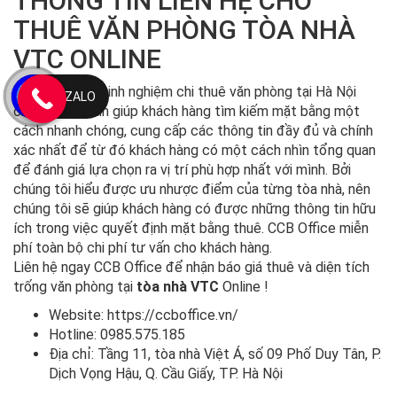
THÔNG TIN LIÊN HỆ CHO
THUÊ VĂN PHÒNG TÒA NHÀ
VTC ONLINE
Với nhiều năm kinh nghiệm chi thuê văn phòng tại Hà Nội
ZALO
chúng tôi tự tin giúp khách hàng tìm kiếm mặt bằng một
cách nhanh chóng, cung cấp các thông tin đầy đủ và chính
xác nhất để từ đó khách hàng có một cách nhìn tổng quan
để đánh giá lựa chọn ra vị trí phù hợp nhất với mình. Bởi
chúng tôi hiểu được ưu nhược điểm của từng tòa nhà, nên
chúng tôi sẽ giúp khách hàng có được những thông tin hữu
ích trong việc quyết định mặt bằng thuê. CCB Office miễn
phí toàn bộ chi phí tư vấn cho khách hàng.
Liên hệ ngay CCB Office để nhận báo giá thuê và diện tích
trống văn phòng tại
tòa nhà VTC
Online !
Website: https://ccboffice.vn/
Hotline: 0985.575.185
Địa chỉ: Tầng 11, tòa nhà Việt Á, số 09 Phố Duy Tân, P.
Dịch Vọng Hậu, Q. Cầu Giấy, TP. Hà Nội