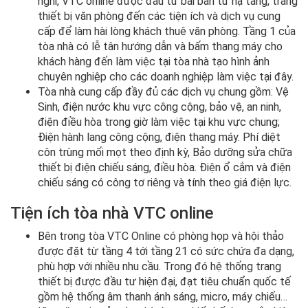
nghi, VTC online được đầu tư bài bản từ hạ tầng, trang
thiết bị văn phòng đến các tiện ích và dịch vụ cung
cấp để làm hài lòng khách thuê văn phòng. Tầng 1 của
tòa nhà có lễ tân hướng dẫn và bấm thang máy cho
khách hàng đến làm việc tại tòa nhà tạo hình ảnh
chuyên nghiệp cho các doanh nghiệp làm việc tại đây.
Tòa nhà cung cấp đầy đủ các dịch vụ chung gồm: Vệ
Sinh, điện nước khu vực công cộng, bảo vệ, an ninh,
điện điều hòa trong giờ làm việc tại khu vực chung;
Điện hành lang công cộng, điện thang máy. Phí diệt
côn trùng mối mọt theo định kỳ, Bảo dưỡng sửa chữa
thiết bị điện chiếu sáng, điều hòa. Điện ổ cắm và điện
chiếu sáng có công tơ riêng và tính theo giá điện lực.
Tiện ích tòa nhà VTC online
Bên trong tòa VTC Online có phòng họp và hội thảo
được đặt từ tầng 4 tới tầng 21 có sức chứa đa dạng,
phù hợp với nhiều nhu cầu. Trong đó hệ thống trang
thiết bị được đầu tư hiện đại, đạt tiêu chuẩn quốc tế
gồm hệ thống âm thanh ánh sáng, micro, máy chiếu…