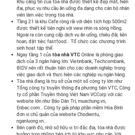
Khu căng tin của tòa nhà được thiết kế đẹp mắt, hiện
đại, phục vụ nhu cầu ăn uống đa dạng cho cán bộ nhân
viên làm việc trong tòa nhà.
Tầng 21 là khu Cafe rộng rãi với diện tích hợp 500m2
được thiết kế tiện nghi với view nhìn ra sông Hồng.
Ngoài ra còn cung cấp dịch vụ ăn uống, chiêu đãi, liên
hoan, đặt tiệc fastfood… Tổ chức các chương trình
sinh hoạt tập thể.
Ngay tầng 1 của
tòa nhà VTC
Online là phòng giao
dịch của 3 ngân hàng lớn: Vietinbank, Techcombank,
BIDV nên rất thuận tiện cho các doanh nghiệp trong
việc giao dịch và thực hiện các nghiệp vụ ngân hàng.
Tòa nhà đang là trụ sở của một số công ty lớn như
Tổng công ty truyền thông đa phương tiện VTC, Công
ty cổ phần Truyền thông Việt Nam VCCorp với các
website lớn như Báo Dân Trí, muachung.vn,
Enbac.com… Công ty giải pháp phần mềm Hòa Bình
đơn vị chủ quản của website Chodientu,
nganluong.vn…
Bên cạnh đó, nhờ sở hữu vị trí đắc địa, tòa nhà được
hưởng trọn những tiện ích từ khu vực phụ cận. Với