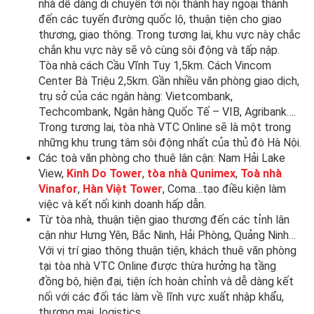
nhà dễ dàng di chuyển tới nội thành hay ngoại thành
đến các tuyến đường quốc lộ, thuận tiện cho giao
thương, giao thông. Trong tương lai, khu vực này chắc
chắn khu vực này sẽ vô cùng sôi động và tấp nập.
Tòa nhà cách Cầu Vĩnh Tuy 1,5km. Cách Vincom
Center Bà Triệu 2,5km. Gần nhiều văn phòng giao dịch,
trụ sở của các ngân hàng: Vietcombank,
Techcombank, Ngân hàng Quốc Tế – VIB, Agribank….
Trong tương lai, tòa nhà VTC Online sẽ là một trong
những khu trung tâm sôi động nhất của thủ đô Hà Nội.
Các toà văn phòng cho thuê lân cận: Nam Hải Lake
View,
Kinh Do Tower
,
tòa nhà Qunimex
,
Toà nhà
Vinafor
,
Hàn Việt Tower
, Coma…tạo điều kiện làm
việc và kết nối kinh doanh hấp dẫn.
Từ tòa nhà, thuận tiện giao thương đến các tỉnh lân
cận như Hưng Yên, Bắc Ninh, Hải Phòng, Quảng Ninh…
Với vị trí giao thông thuận tiện, khách thuê văn phòng
tại tòa nhà VTC Online được thừa hưởng hạ tầng
đồng bộ, hiện đại, tiện ích hoàn chỉnh và dễ dàng kết
nối với các đối tác làm về lĩnh vực xuất nhập khẩu,
thương mại, logistics.