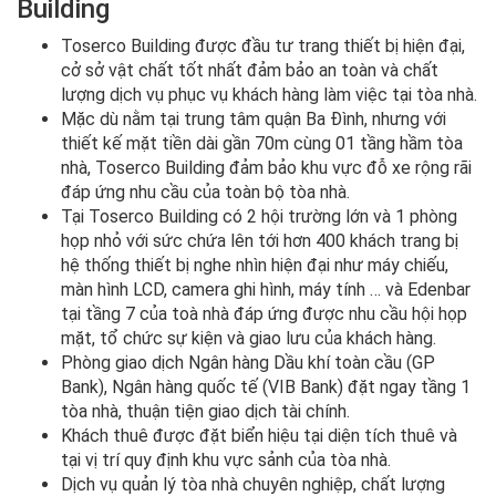
Building
Toserco Building được đầu tư trang thiết bị hiện đại,
cở sở vật chất tốt nhất đảm bảo an toàn và chất
lượng dịch vụ phục vụ khách hàng làm việc tại tòa nhà.
Mặc dù nằm tại trung tâm quận Ba Đình, nhưng với
thiết kế mặt tiền dài gần 70m cùng 01 tầng hầm tòa
nhà, Toserco Building đảm bảo khu vực đỗ xe rộng rãi
đáp ứng nhu cầu của toàn bộ tòa nhà.
Tại Toserco Building có 2 hội trường lớn và 1 phòng
họp nhỏ với sức chứa lên tới hơn 400 khách trang bị
hệ thống thiết bị nghe nhìn hiện đại như máy chiếu,
màn hình LCD, camera ghi hình, máy tính … và Edenbar
tại tầng 7 của toà nhà đáp ứng được nhu cầu hội họp
mặt, tổ chức sự kiện và giao lưu của khách hàng.
Phòng giao dịch Ngân hàng Dầu khí toàn cầu (GP
Bank), Ngân hàng quốc tế (VIB Bank) đặt ngay tầng 1
tòa nhà, thuận tiện giao dịch tài chính.
Khách thuê được đặt biển hiệu tại diện tích thuê và
tại vị trí quy định khu vực sảnh của tòa nhà.
Dịch vụ quản lý tòa nhà chuyên nghiệp, chất lượng