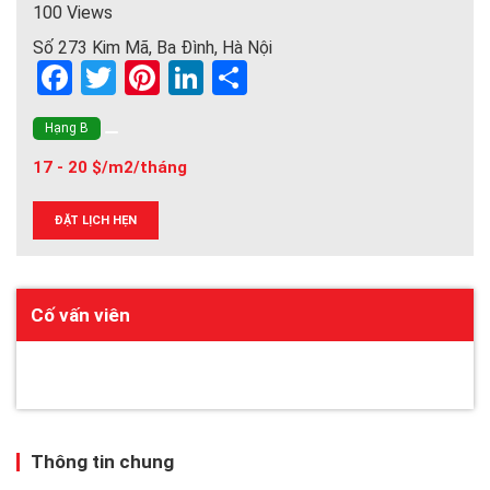
100 Views
Số 273 Kim Mã, Ba Đình, Hà Nội
F
T
Pi
Li
S
a
wi
nt
n
h
Hạng B
ce
tt
er
ke
ar
17 - 20 $/m2/tháng
b
er
es
dI
e
o
t
n
ĐẶT LỊCH HẸN
o
k
Cố vấn viên
Thông tin chung