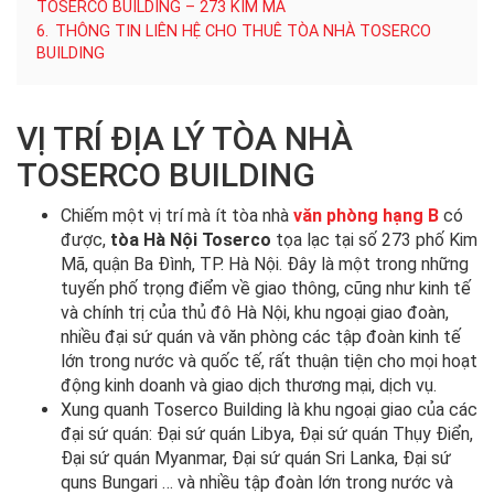
TOSERCO BUILDING – 273 KIM MÃ
6.
THÔNG TIN LIÊN HỆ CHO THUÊ TÒA NHÀ TOSERCO
BUILDING
VỊ TRÍ ĐỊA LÝ TÒA NHÀ
TOSERCO BUILDING
Chiếm một vị trí mà ít tòa nhà
văn phòng hạng B
có
được,
tòa Hà Nội Toserco
tọa lạc tại số 273 phố Kim
Mã, quận Ba Đình, TP. Hà Nội. Đây là một trong những
tuyến phố trọng điểm về giao thông, cũng như kinh tế
và chính trị của thủ đô Hà Nội, khu ngoại giao đoàn,
nhiều đại sứ quán và văn phòng các tập đoàn kinh tế
lớn trong nước và quốc tế, rất thuận tiện cho mọi hoạt
động kinh doanh và giao dịch thương mại, dịch vụ.
Xung quanh Toserco Building là khu ngoại giao của các
đại sứ quán: Đại sứ quán Libya, Đại sứ quán Thụy Điển,
Đại sứ quán Myanmar, Đại sứ quán Sri Lanka, Đại sứ
quns Bungari … và nhiều tập đoàn lớn trong nước và