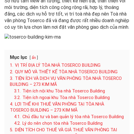
Sở hữu tầm view ấn tượng, thiết kế hiện đại, thân thiện với
môi trường, diện tích công cộng rộng rãi, hợp lý, thoáng
đãng, các dịch vụ hỗ trợ tốt, vị trí toà nhà đẹp nên Toà nhà
văn phòng Toserco đã và đang được rất nhiều doanh nghiệp
có uy tín lựa chọn làm nơi đặt văn phòng giao dịch của mình.
Mục lục
ẩn
1.
VỊ TRÍ ĐỊA LÝ TÒA NHÀ TOSERCO BUILDING
2.
QUY MÔ VÀ THIẾT KẾ TÒA NHÀ TOSERCO BUILDING
3.
TIỆN ÍCH VÀ DỊCH VỤ VĂN PHÒNG TÒA NHÀ TOSERCO
BUILDING – 273 KIM MÃ
3.1.
Tiện ích nội khu Tòa nhà Toserco Building
3.2.
Tiện ích ngoại khu Tòa nhà Toserco Building
4.
LỢI THẾ KHI THUÊ VĂN PHÒNG TẠI TÒA NHÀ
TOSERCO BUILDING – 273 KIM MÃ
4.1.
Chủ đầu tư và ban quản lý tòa nhà Toserco Building
4.2.
Lý do nên chọn tòa nhà Toserco Building
5.
DIỆN TÍCH CHO THUÊ VÀ GIÁ THUÊ VĂN PHÒNG TẠI