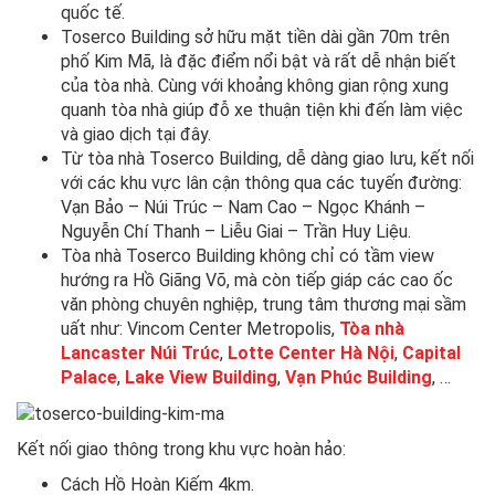
quốc tế.
Toserco Building sở hữu mặt tiền dài gần 70m trên
phố Kim Mã, là đặc điểm nổi bật và rất dễ nhận biết
của tòa nhà. Cùng với khoảng không gian rộng xung
quanh tòa nhà giúp đỗ xe thuận tiện khi đến làm việc
và giao dịch tại đây.
Từ tòa nhà Toserco Building, dễ dàng giao lưu, kết nối
với các khu vực lân cận thông qua các tuyến đường:
Vạn Bảo – Núi Trúc – Nam Cao – Ngọc Khánh –
Nguyễn Chí Thanh – Liễu Giai – Trần Huy Liệu.
Tòa nhà Toserco Building không chỉ có tầm view
hướng ra Hồ Giãng Võ, mà còn tiếp giáp các cao ốc
văn phòng chuyên nghiệp, trung tâm thương mại sầm
uất như: Vincom Center Metropolis,
Tòa nhà
Lancaster Núi Trúc
,
Lotte Center Hà Nội
,
Capital
Palace
,
Lake View Building
,
Vạn Phúc Building
, …
Kết nối giao thông trong khu vực hoàn hảo:
Cách Hồ Hoàn Kiếm 4km.