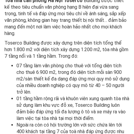
Tòa nhà căn phòng Hà Nội Toserco
Building được thiết
kế theo tiêu chuẩn văn phòng hạng B hiện đại vừa sang
trọng, tinh tế và đáp ứng mọi tiêu chí về ánh sáng, sắp xếp
văn phòng, không gian hay trang thiết bị nội thất… đảm bảo
mang đến một nơi làm việc hoàn hảo nhất cho mọi khách
hàng.
Toserco Building được xây dựng trên diện tích tổng thể
hơn 1.800 m2 với diện tích xây dựng 1.200 m2, tòa nhà gồm
7 tầng nổi và 1 tầng hầm. Trong đó:
07 tầng làm văn phòng cho thuê với tổng diện tích
cho thuê 6.900 m2, trong đó diện tích mỗi sàn 900
m2/sàn thiết kế đa dạng đáp ứng mọi quy mô sử dụng
của nhiều doanh nghiệp có quy mô từ 40 – 50 người
trở lên.
01 tầng hầm rộng rãi và khuôn viên xung quanh tòa nhà
sử dụng làm khu vực đỗ xe, Toserco Building luôn
đảm bảo đáp ứng tối đa lượng ô tô và xe máy ra vào
làm việc tại tòa nhà tại mọi thời điểm.
Ngoài ra còn có hội trường lớn với sức chứa lên tới
400 khách tại tầng 7 của toà nhà đáp ứng được nhu