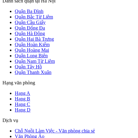
Danh sách quận tại Hà Nội
Quận Ba Đình
Quận Bắc Từ Liêm
Quận Cầu Giấy
Quận Đống Đa
Quận Hà Đông
Quận Hai Bà Trưng
Quận Hoàn Kiếm
Quận Hoàng Mai
Quận Long Biên
Quận Nam Từ Liêm
Quận Tây Hồ
Quận Thanh Xuân
Hạng văn phòng
Hạng A
Hạng B
Hạng C
Hạng D
Dịch vụ
Chỗ Ngồi Làm Việc - Văn phòng chia sẻ
Văn Phòng Ảo