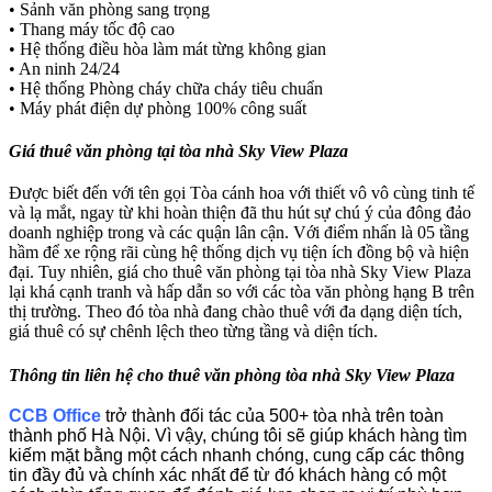
• Sảnh văn phòng sang trọng
• Thang máy tốc độ cao
• Hệ thống điều hòa làm mát từng không gian
• An ninh 24/24
• Hệ thống Phòng cháy chữa cháy tiêu chuẩn
• Máy phát điện dự phòng 100% công suất
Giá thuê văn phòng tại tòa nhà Sky View Plaza
Được biết đến với tên gọi Tòa cánh hoa với thiết vô vô cùng tinh tế
và lạ mắt, ngay từ khi hoàn thiện đã thu hút sự chú ý của đông đảo
doanh nghiệp trong và các quận lân cận. Với điểm nhấn là 05 tầng
hầm để xe rộng rãi cùng hệ thống dịch vụ tiện ích đồng bộ và hiện
đại. Tuy nhiên, giá cho thuê văn phòng tại tòa nhà Sky View Plaza
lại khá cạnh tranh và hấp dẫn so với các tòa văn phòng hạng B trên
thị trường. Theo đó tòa nhà đang chào thuê với đa dạng diện tích,
giá thuê có sự chênh lệch theo từng tầng và diện tích.
Thông tin liên hệ cho thuê văn phòng tòa nhà
Sky View Plaza
CCB Office
trở thành đối tác của 500+ tòa nhà trên toàn
thành phố Hà Nội. Vì vậy, chúng tôi sẽ giúp khách hàng tìm
kiếm mặt bằng một cách nhanh chóng, cung cấp các thông
tin đầy đủ và chính xác nhất để từ đó khách hàng có một