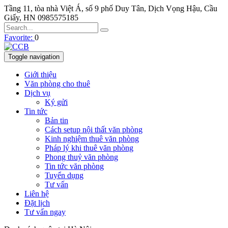
Tầng 11, tòa nhà Việt Á, số 9 phố Duy Tân, Dịch Vọng Hậu, Cầu
Giấy, HN
0985575185
Favorite:
0
Toggle navigation
Giới thiệu
Văn phòng cho thuê
Dịch vụ
Ký gửi
Tin tức
Bản tin
Cách setup nội thất văn phòng
Kinh nghiệm thuê văn phòng
Pháp lý khi thuê văn phòng
Phong thuỷ văn phòng
Tin tức văn phòng
Tuyển dụng
Tư vấn
Liên hệ
Đặt lịch
Tư vấn ngay