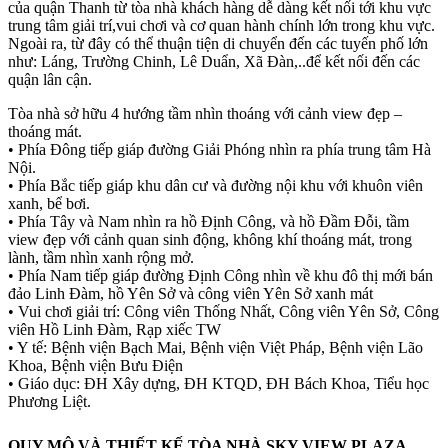
của quận Thanh từ tòa nhà khách hàng dễ dàng kết nối tới khu vực
trung tâm giải trí,vui chơi và cơ quan hành chính lớn trong khu vực.
Ngoài ra, từ đây có thể thuận tiện di chuyển đến các tuyến phố lớn
như: Láng, Trường Chinh, Lê Duẩn, Xã Đàn,..để kết nối đến các
quận lân cận.
Tòa nhà sở hữu 4 hướng tầm nhìn thoáng với cảnh view đẹp –
thoáng mát.
• Phía Đông tiếp giáp đường Giải Phóng nhìn ra phía trung tâm Hà
Nội.
• Phía Bắc tiếp giáp khu dân cư và đường nội khu với khuôn viên
xanh, bể bơi.
• Phía Tây và Nam nhìn ra hồ Định Công, và hồ Đầm Đỗi, tầm
view đẹp với cảnh quan sinh động, không khí thoáng mát, trong
lành, tầm nhìn xanh rộng mở.
• Phía Nam tiếp giáp đường Định Công nhìn về khu đô thị mới bán
đảo Linh Đàm, hồ Yên Sở và công viên Yên Sở xanh mát
• Vui chơi giải trí: Công viên Thống Nhất, Công viên Yên Sở, Công
viên Hồ Linh Đàm, Rạp xiếc TW
• Y tế: Bệnh viện Bạch Mai, Bệnh viện Việt Pháp, Bệnh viện Lão
Khoa, Bệnh viện Bưu Điện
• Giáo dục: ĐH Xây dựng, ĐH KTQD, ĐH Bách Khoa, Tiểu học
Phương Liệt.
QUY MÔ VÀ THIẾT KẾ TÒA NHÀ SKY VIEW PLAZA