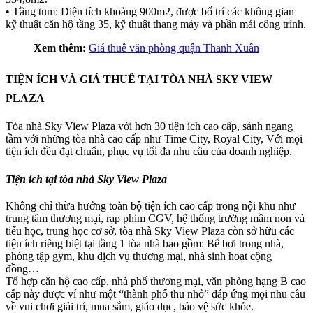
• Tầng tum: Diện tích khoảng 900m2, được bố trí các không gian
kỹ thuật căn hộ tầng 35, kỹ thuật thang máy và phần mái công trình.
Xem thêm:
Giá thuê văn phòng quận Thanh Xuân
TIỆN ÍCH VÀ GIÁ THUÊ TẠI TÒA NHÀ SKY VIEW
PLAZA
Tòa nhà Sky View Plaza với hơn 30 tiện ích cao cấp, sánh ngang
tầm với những tòa nhà cao cấp như Time City, Royal City, Với mọi
tiện ích đều đạt chuẩn, phục vụ tối đa nhu cầu của doanh nghiệp.
Tiện ích tại tòa nhà Sky View Plaza
Không chỉ thừa hưởng toàn bộ tiện ích cao cấp trong nội khu như
trung tâm thương mại, rạp phim CGV, hệ thống trường mầm non và
tiểu học, trung học cơ sở, tòa nhà Sky View Plaza còn sở hữu các
tiện ích riêng biệt tại tầng 1 tòa nhà bao gồm: Bể bơi trong nhà,
phòng tập gym, khu dịch vụ thương mại, nhà sinh hoạt cộng
đồng…
Tổ hợp căn hộ cao cấp, nhà phố thương mại, văn phòng hạng B cao
cấp này được ví như một “thành phố thu nhỏ” đáp ứng mọi nhu cầu
về vui chơi giải trí, mua sắm, giáo dục, bảo vệ sức khỏe.