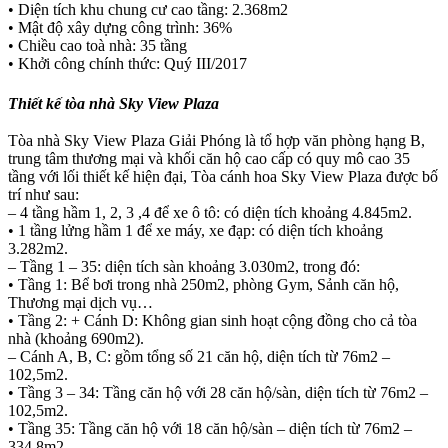
• Diện tích khu chung cư cao tầng: 2.368m2
• Mật độ xây dựng công trình: 36%
• Chiều cao toà nhà: 35 tầng
• Khởi công chính thức: Quý III/2017
Thiết kế tòa nhà Sky View Plaza
Tòa nhà Sky View Plaza Giải Phóng là tổ hợp văn phòng hạng B,
trung tâm thương mại và khối căn hộ cao cấp có quy mô cao 35
tầng với lối thiết kế hiện đại, Tòa cánh hoa Sky View Plaza được bố
trí như sau:
– 4 tầng hầm 1, 2, 3 ,4 để xe ô tô: có diện tích khoảng 4.845m2.
• 1 tầng lửng hầm 1 để xe máy, xe đạp: có diện tích khoảng
3.282m2.
– Tầng 1 – 35: diện tích sàn khoảng 3.030m2, trong đó:
• Tầng 1: Bể bơi trong nhà 250m2, phòng Gym, Sảnh căn hộ,
Thương mại dịch vụ…
• Tầng 2: + Cánh D: Không gian sinh hoạt cộng đồng cho cả tòa
nhà (khoảng 690m2).
– Cánh A, B, C: gồm tổng số 21 căn hộ, diện tích từ 76m2 –
102,5m2.
• Tầng 3 – 34: Tầng căn hộ với 28 căn hộ/sàn, diện tích từ 76m2 –
102,5m2.
• Tầng 35: Tầng căn hộ với 18 căn hộ/sàn – diện tích từ 76m2 –
334,8m2.