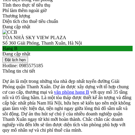
Tính theo thực tế tiêu thụ
Phí làm thêm ngoài giờ
Thương lượng
Diện tích cho thuê tiêu chuẩn
Đang cập nhật
TÒA NHÀ SKY VIEW PLAZA
Số 360 Giải Phóng, Thanh Xuân, Hà Nội
Hạng B
Đang cập nhật
Đặt lịch hẹn
Hotline: 0985575185
Thông tin chi tiết
Dự án là một trong những tòa nhà đẹp nhất tuyến đường Giải
Phóng quận Thanh Xuân. Dự án được xây dựng với tổ hợp chung
cư cao cấp, thương mại và
văn phòng hạng B
với quy mô 35 tầng
nổi và 05 tầng hầm. Là một tòa tháp được thiết kế ấn tượng và đẳng
cấp bậc nhất phía Nam Hà Nội, hứa hẹn sẽ kiến tạo nên một không
gian làm việc hiện đại, tiện nghi ngay giữa lòng thủ đô sầm uất và
sôi động. Dự án thu hút sự chú ý của nhiều doanh nghiệp quận
Thanh Xuân ngay từ khi mới hoàn thành. Chắc chắn các doanh
nghiệp vừa đến lớn sẽ tìm được diện tích văn phòng phù hợp với
quy mô nhân sự và chi phí thuê của mình.