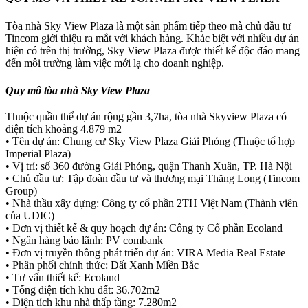
Tòa nhà Sky View Plaza là một sản phẩm tiếp theo mà chủ đầu tư
Tincom giới thiệu ra mắt với khách hàng. Khác biệt với nhiều dự án
hiện có trên thị trường, Sky View Plaza được thiết kế độc đáo mang
đến môi trường làm việc mới lạ cho doanh nghiệp.
Quy mô tòa nhà Sky View Plaza
Thuộc quần thể dự án rộng gần 3,7ha, tòa nhà Skyview Plaza có
diện tích khoảng 4.879 m2
• Tên dự án: Chung cư Sky View Plaza Giải Phóng (Thuộc tổ hợp
Imperial Plaza)
• Vị trí: số 360 đường Giải Phóng, quận Thanh Xuân, TP. Hà Nội
• Chủ đầu tư: Tập đoàn đầu tư và thương mại Thăng Long (Tincom
Group)
• Nhà thầu xây dựng: Công ty cổ phần 2TH Việt Nam (Thành viên
của UDIC)
• Đơn vị thiết kế & quy hoạch dự án: Công ty Cổ phần Ecoland
• Ngân hàng bảo lãnh: PV combank
• Đơn vị truyền thông phát triển dự án: VIRA Media Real Estate
• Phân phối chính thức: Đất Xanh Miền Bắc
• Tư vấn thiết kế: Ecoland
• Tổng diện tích khu đất: 36.702m2
• Diện tích khu nhà thấp tầng: 7.280m2