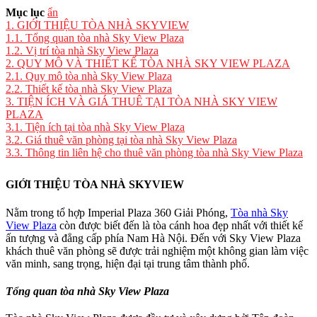
Mục lục
ẩn
1.
GIỚI THIỆU TÒA NHÀ SKYVIEW
1.1.
Tổng quan tòa nhà Sky View Plaza
1.2.
Vị trí tòa nhà Sky View Plaza
2.
QUY MÔ VÀ THIẾT KẾ TÒA NHÀ SKY VIEW PLAZA
2.1.
Quy mô tòa nhà Sky View Plaza
2.2.
Thiết kế tòa nhà Sky View Plaza
3.
TIỆN ÍCH VÀ GIÁ THUÊ TẠI TÒA NHÀ SKY VIEW
PLAZA
3.1.
Tiện ích tại tòa nhà Sky View Plaza
3.2.
Giá thuê văn phòng tại tòa nhà Sky View Plaza
3.3.
Thông tin liên hệ cho thuê văn phòng tòa nhà Sky View Plaza
GIỚI THIỆU TÒA NHÀ SKYVIEW
Nằm trong tổ hợp Imperial Plaza 360 Giải Phóng,
Tòa nhà Sky
View Plaza
còn được biết đến là tòa cánh hoa đẹp nhất với thiết kế
ấn tượng và đẳng cấp phía Nam Hà Nội. Đến với Sky View Plaza
khách thuê văn phòng sẽ được trải nghiệm một không gian làm việc
văn minh, sang trọng, hiện đại tại trung tâm thành phố.
Tổng quan tòa nhà Sky View Plaza