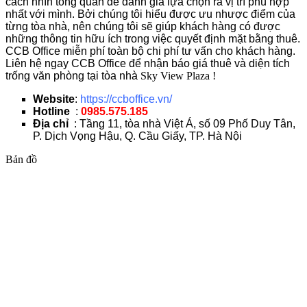
cách nhìn tổng quan để đánh giá lựa chọn ra vị trí phù hợp
nhất với mình. Bởi chúng tôi hiểu được ưu nhược điểm của
từng tòa nhà, nên chúng tôi sẽ giúp khách hàng có được
những thông tin hữu ích trong việc quyết định mặt bằng thuê.
CCB Office miễn phí toàn bộ chi phí tư vấn cho khách hàng.
Liên hệ ngay CCB Office để nhận báo giá thuê và diện tích
trống văn phòng tại tòa nhà
Sky View Plaza !
Website
:
https://ccboffice.vn/
Hotline
:
0985.575.185
Địa chỉ
: Tầng 11, tòa nhà Việt Á, số 09 Phố Duy Tân,
P. Dịch Vọng Hậu, Q. Cầu Giấy, TP. Hà Nội
Bản đồ