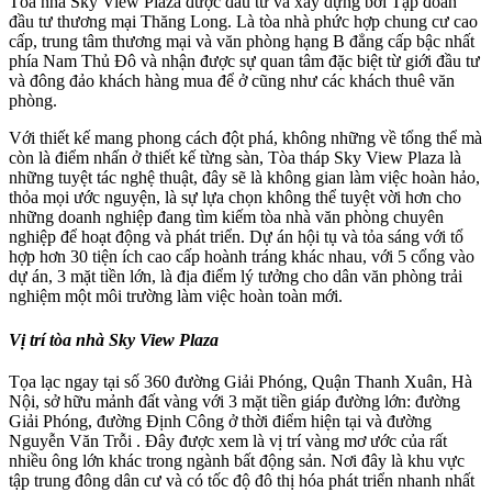
Tòa nhà Sky View Plaza được đầu tư và xây dựng bởi Tập đoàn
đầu tư thương mại Thăng Long. Là tòa nhà phức hợp chung cư cao
cấp, trung tâm thương mại và văn phòng hạng B đẳng cấp bậc nhất
phía Nam Thủ Đô và nhận được sự quan tâm đặc biệt từ giới đầu tư
và đông đảo khách hàng mua để ở cũng như các khách thuê văn
phòng.
Với thiết kế mang phong cách đột phá, không những về tổng thể mà
còn là điểm nhấn ở thiết kế từng sàn, Tòa tháp Sky View Plaza là
những tuyệt tác nghệ thuật, đây sẽ là không gian làm việc hoàn hảo,
thỏa mọi ước nguyện, là sự lựa chọn không thể tuyệt vời hơn cho
những doanh nghiệp đang tìm kiếm tòa nhà văn phòng chuyên
nghiệp để hoạt động và phát triển. Dự án hội tụ và tỏa sáng với tổ
hợp hơn 30 tiện ích cao cấp hoành tráng khác nhau, với 5 cổng vào
dự án, 3 mặt tiền lớn, là địa điểm lý tưởng cho dân văn phòng trải
nghiệm một môi trường làm việc hoàn toàn mới.
Vị trí tòa nhà Sky View Plaza
Tọa lạc ngay tại số 360 đường Giải Phóng, Quận Thanh Xuân, Hà
Nội, sở hữu mảnh đất vàng với 3 mặt tiền giáp đường lớn: đường
Giải Phóng, đường Định Công ở thời điểm hiện tại và đường
Nguyễn Văn Trỗi . Đây được xem là vị trí vàng mơ ước của rất
nhiều ông lớn khác trong ngành bất động sản. Nơi đây là khu vực
tập trung đông dân cư và có tốc độ đô thị hóa phát triển nhanh nhất