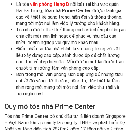
Là tòa
văn phòng Hạng B
nổi bật tại khu vực quận
Hai Bà Trưng,
tòa nhà Prime Center
được đánh giá
cao về thiết kế sang trọng, hiện đại và thông thoáng,
mang tới một nơi làm việc lý tưởng cho khách hàng.
Tòa nhà được thiết kế thông minh với nhiều phương án
chia cắt mặt sàn linh hoạt để phục vụ nhu cầu của
nhiều doanh nghiệp với quy mô khác nhau.
Điểm nhấn tại tòa nhà chính là sự sang trọng với vật
liệu xây dựng cao cấp, sảnh được ốp đá chất lượng
cao, tạo vẻ đẹp hiện đại. Mỗi đường nét lại được trau
chuốt tỉ mỉ xứng tầm văn phòng cao cấp.
Bên trong mỗi văn phòng luôn đáp ứng đủ những tiêu
chí về độ sáng, độ thoáng, riêng tư, đặc biệt là tầm
nhìn rộng mở, mang tới một nơi làm việc thư thái và
tiện nghi nhất.
Quy mô tòa nhà Prime Center
Tòa nhà Prime Center có chủ đầu tư là liên doanh Singapore
– Việt Nam đơn vị quản lý là công ty TNHH và phát triển Đệ
Nhất với tổng diện tích 7820m2 gồm 17 tầng nổi và 2 tầng