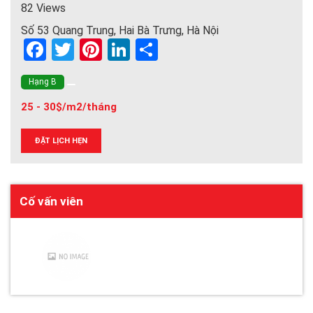
82 Views
Số 53 Quang Trung, Hai Bà Trưng, Hà Nội
F
T
Pi
Li
S
a
wi
nt
n
h
Hạng B
ce
tt
er
ke
ar
25 - 30$/m2/tháng
b
er
es
dI
e
o
t
n
ĐẶT LỊCH HẸN
o
k
Cố vấn viên