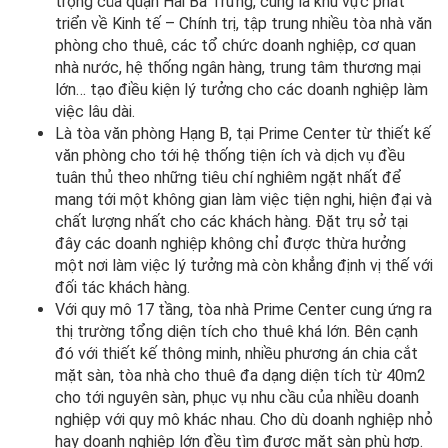
trọng của quận Hai Bà Trưng, cũng là khu vực phát
triển về Kinh tế – Chính trị, tập trung nhiều tòa nhà văn
phòng cho thuê, các tổ chức doanh nghiệp, cơ quan
nhà nước, hệ thống ngân hàng, trung tâm thương mại
lớn… tạo điều kiện lý tưởng cho các doanh nghiệp làm
việc lâu dài.
Là tòa văn phòng Hạng B, tại Prime Center từ thiết kế
văn phòng cho tới hệ thống tiện ích và dịch vụ đều
tuân thủ theo những tiêu chí nghiêm ngặt nhất để
mang tới một không gian làm việc tiện nghi, hiện đại và
chất lượng nhất cho các khách hàng. Đặt trụ sở tại
đây các doanh nghiệp không chỉ được thừa hưởng
một nơi làm việc lý tưởng mà còn khẳng định vị thế với
đối tác khách hàng.
Với quy mô 17 tầng, tòa nhà Prime Center cung ứng ra
thị trường tổng diện tích cho thuê khá lớn. Bên cạnh
đó với thiết kế thông minh, nhiều phương án chia cắt
mặt sàn, tòa nhà cho thuê đa dạng diện tích từ 40m2
cho tới nguyên sàn, phục vụ nhu cầu của nhiều doanh
nghiệp với quy mô khác nhau. Cho dù doanh nghiệp nhỏ
hay doanh nghiệp lớn đều tìm được mặt sàn phù hợp.