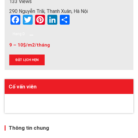
133 Views
290 Nguyễn Trãi, Thanh Xuân, Hà Nội
F
T
Pi
Li
S
a
wi
nt
n
h
Hạng D
ce
tt
er
ke
ar
9 – 10$/m2/tháng
b
er
es
dI
e
o
t
n
ĐẶT LỊCH HẸN
o
k
Cố vấn viên
Thông tin chung