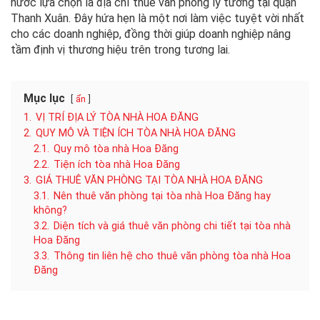
nước lựa chọn là địa chỉ thuê văn phòng lý tưởng tại quận
Thanh Xuân. Đây hứa hẹn là một nơi làm việc tuyệt vời nhất
cho các doanh nghiệp, đồng thời giúp doanh nghiệp nâng
tầm định vị thương hiệu trên trong tương lai.
Mục lục
ẩn
1.
VỊ TRÍ ĐỊA LÝ TÒA NHÀ HOA ĐĂNG
2.
QUY MÔ VÀ TIỆN ÍCH TÒA NHÀ HOA ĐĂNG
2.1.
Quy mô tòa nhà Hoa Đăng
2.2.
Tiện ích tòa nhà Hoa Đăng
3.
GIÁ THUÊ VĂN PHÒNG TẠI TÒA NHÀ HOA ĐĂNG
3.1.
Nên thuê văn phòng tại tòa nhà Hoa Đăng hay
không?
3.2.
Diện tích và giá thuê văn phòng chi tiết tại tòa nhà
Hoa Đăng
3.3.
Thông tin liên hệ cho thuê văn phòng tòa nhà Hoa
Đăng