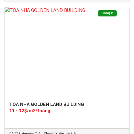
Hạng B
TÒA NHÀ GOLDEN LAND BUILDING
11 - 12$/m2/tháng
Số 275 Nguyễn Trãi, Thanh Xuân, Hà Nội