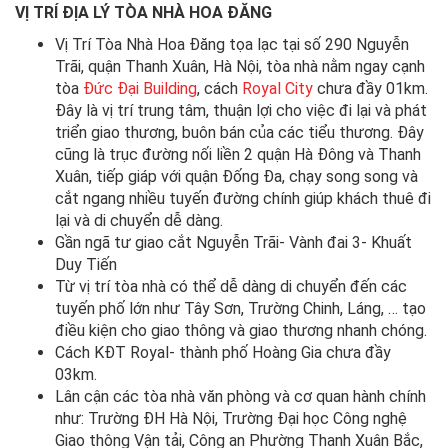
VỊ TRÍ ĐỊA LÝ TÒA NHÀ
HOA ĐĂNG
Vị Trí Tòa Nhà Hoa Đăng tọa lạc tại số 290 Nguyễn
Trãi, quận Thanh Xuân, Hà Nội, tòa nhà nằm ngay cạnh
tòa
Đức Đại Building
, cách
Royal City
chưa đầy 01km.
Đây là vị trí trung tâm, thuận lợi cho việc đi lại và phát
triển giao thương, buôn bán của các tiểu thương. Đây
cũng là trục đường nối liền 2 quận Hà Đông và Thanh
Xuân, tiếp giáp với quận Đống Đa, chạy song song và
cắt ngang nhiều tuyến đường chính giúp khách thuê đi
lại và di chuyển dễ dàng.
Gần ngã tư giao cắt Nguyễn Trãi- Vành đai 3- Khuất
Duy Tiến
Từ vị trí tòa nhà có thể dễ dàng di chuyển đến các
tuyến phố lớn như Tây Sơn, Trường Chinh, Láng, … tạo
điều kiện cho giao thông và giao thương nhanh chóng.
Cách KĐT Royal- thành phố Hoàng Gia chưa đầy
03km.
Lân cận các tòa nhà văn phòng và cơ quan hành chính
như: Trường ĐH Hà Nội, Trường Đại học Công nghệ
Giao thông Vận tải, Công an Phường Thanh Xuân Bắc,