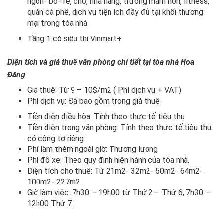
ngon- bổ- rẻ, chợ, nhà hàng, trường mầm non, fitness,
quán cà phê, dịch vụ tiện ích đầy đủ tại khối thương
mại trong tòa nhà
Tầng 1 có siêu thị Vinmart+
Diện tích và giá thuê văn phòng chi tiết tại tòa nhà
Hoa
Đăng
Giá thuê: Từ 9 – 10$/m2 ( Phí dịch vụ + VAT)
Phí dịch vụ: Đã bao gồm trong giá thuê
Tiền điện điều hòa: Tính theo thực tế tiêu thụ
Tiền điện trong văn phòng: Tính theo thực tế tiêu thụ
có công tơ riêng
Phí làm thêm ngoài giờ: Thương lượng
Phí đỗ xe: Theo quy định hiện hành của tòa nhà.
Diện tích cho thuê: Từ 21m2- 32m2- 50m2- 64m2-
100m2- 227m2
Giờ làm việc: 7h30 – 19h00 từ Thứ 2 – Thứ 6; 7h30 –
12h00 Thứ 7.