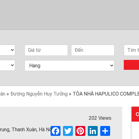
uân
»
Đường Nguyễn Huy Tưởng
»
TÒA NHÀ HAPULICO COMPL
C
202 Views
F
T
Pi
Li
S
ung, Thanh Xuân, Hà Nội