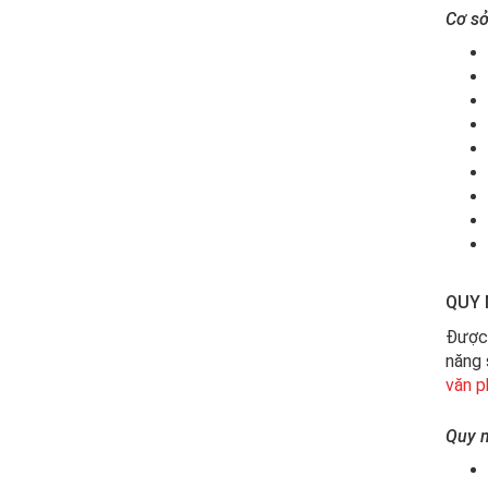
Cơ sở
QUY 
Được 
năng 
văn 
Quy 