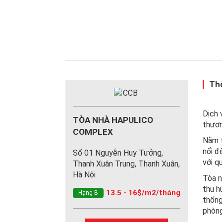
Thô
Dịch 
TÒA NHÀ HAPULICO
thươ
COMPLEX
Nằm t
nối đ
Số 01 Nguyễn Huy Tưởng,
với q
Thanh Xuân Trung, Thanh Xuân,
Hà Nội
Tòa n
thu h
13.5 - 16$/m2/tháng
Hạng B
thống
phòng