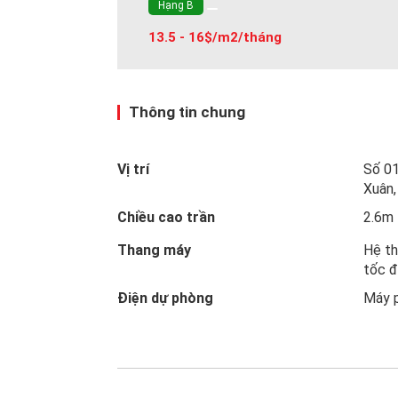
Hạng B
13.5 - 16$/m2/tháng
Thông tin chung
Vị trí
Số 0
Xuân,
Chiều cao trần
2.6m
Thang máy
Hệ th
tốc 
Điện dự phòng
Máy 