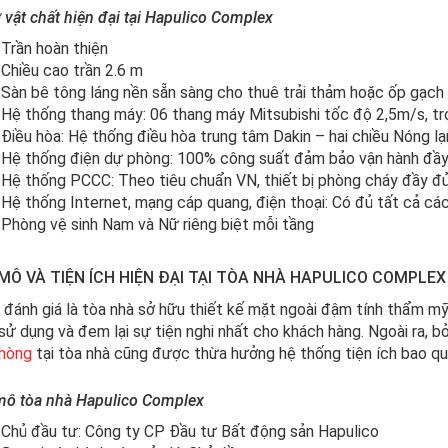
 vật chất hiện đại tại Hapulico Complex
Trần hoàn thiện
Chiều cao trần 2.6 m
Sàn bê tông láng nền sẵn sàng cho thuê trải thảm hoặc ốp gạch
Hệ thống thang máy: 06 thang máy Mitsubishi tốc độ 2,5m/s, t
Điều hòa: Hệ thống điều hòa trung tâm Dakin – hai chiều Nóng l
Hệ thống điện dự phòng: 100% công suất đảm bảo vận hành đầy
Hệ thống PCCC: Theo tiêu chuẩn VN, thiết bị phòng cháy đầy đ
Hệ thống Internet, mạng cáp quang, điện thoại: Có đủ tất cả cá
Phòng vệ sinh Nam và Nữ riêng biệt mỗi tầng
MÔ VÀ TIỆN ÍCH HIỆN ĐẠI TẠI TÒA NHÀ HAPULICO COMPLEX
đánh giá là tòa nhà sở hữu thiết kế mặt ngoài đậm tính thẩm mỹ
sử dụng và đem lại sự tiện nghi nhất cho khách hàng. Ngoài ra, bởi
phòng
tại tòa nhà cũng được thừa hưởng hệ thống tiện ích bao qua
mô tòa nhà Hapulico Complex
Chủ đầu tư: Công ty CP Đầu tư Bất động sản Hapulico