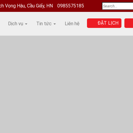
ịch Vọng Hậu, Cầu Giấy, HN
0985575185
ĐẶT LỊCH
Dịch vụ
Tin tức
Liên hệ