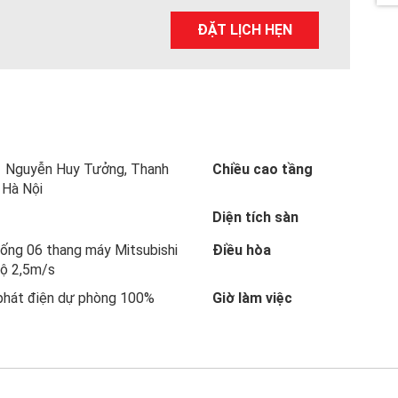
a
wi
nt
n
h
ce
tt
er
ke
ar
ĐẶT LỊCH HẸN
b
er
es
dI
e
o
t
n
o
k
1 Nguyễn Huy Tưởng, Thanh
Chiều cao tầng
 Hà Nội
Diện tích sàn
ống 06 thang máy Mitsubishi
Điều hòa
độ 2,5m/s
phát điện dự phòng 100%
Giờ làm việc