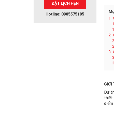
ĐẶT LỊCH HẸN
Mụ
Hotline: 0985575185
1.
1
1
2.
2
2
3.
3
3
GIỚI
Dự án
thiết
điểm 