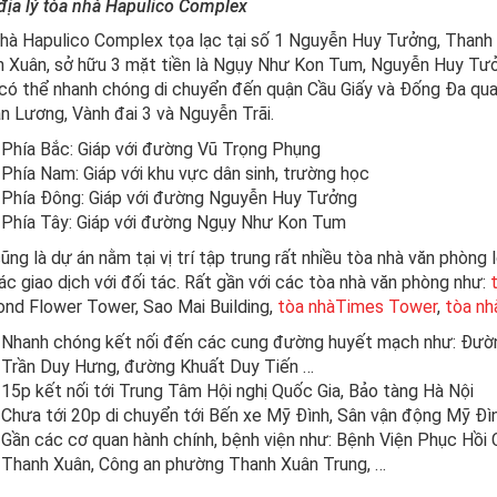
í địa lý tòa nhà Hapulico Complex
hà Hapulico Complex tọa lạc tại số 1 Nguyễn Huy Tưởng, Thanh Xu
 Xuân, sở hữu 3 mặt tiền là Ngụy Như Kon Tum, Nguyễn Huy Tưởn
có thể nhanh chóng di chuyển đến quận Cầu Giấy và Đống Đa qu
n Lương, Vành đai 3 và Nguyễn Trãi.
Phía Bắc: Giáp với đường Vũ Trọng Phụng
Phía Nam: Giáp với khu vực dân sinh, trường học
Phía Đông: Giáp với đường Nguyễn Huy Tưởng
Phía Tây: Giáp với đường Ngụy Như Kon Tum
ũng là dự án nằm tại vị trí tập trung rất nhiều tòa nhà văn phòng 
ác giao dịch với đối tác. Rất gần với các tòa nhà văn phòng như:
nd Flower Tower, Sao Mai Building,
tòa nhàTimes Tower
,
tòa n
Nhanh chóng kết nối đến các cung đường huyết mạch như: Đườ
Trần Duy Hưng, đường Khuất Duy Tiến …
15p kết nối tới Trung Tâm Hội nghị Quốc Gia, Bảo tàng Hà Nội
Chưa tới 20p di chuyển tới Bến xe Mỹ Đình, Sân vận động Mỹ Đì
Gần các cơ quan hành chính, bệnh viện như: Bệnh Viện Phục Hồi
Thanh Xuân, Công an phường Thanh Xuân Trung, …