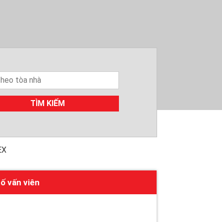
TÌM KIẾM
EX
ố vấn viên