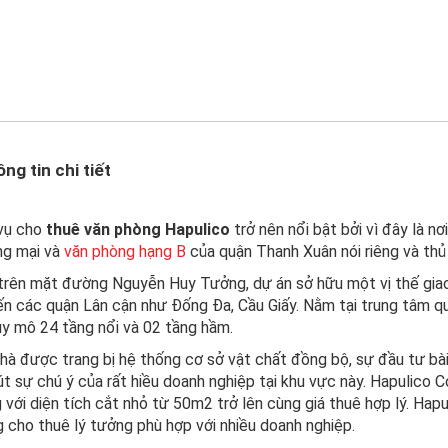
ng tin chi tiết
vụ cho
thuê văn phòng Hapulico
trở nên nổi bật bởi vì đây là n
ng mại và
văn phòng hạng B
của quận Thanh Xuân nói riêng và thủ
rên mặt đường Nguyễn Huy Tưởng, dự án sở hữu một vị thế giao 
ến các quận Lân cận như Đống Đa, Cầu Giấy. Nằm tại trung tâm q
uy mô 24 tầng nổi và 02 tầng hầm.
hà được trang bị hệ thống cơ sở vật chất đồng bộ, sự đầu tư bài
út sự chú ý của rất hiều doanh nghiệp tại khu vực này. Hapulico
 với diện tích cắt nhỏ từ 50m2 trở lên cùng giá thuê hợp lý. Ha
 cho thuê lý tưởng phù hợp với nhiều doanh nghiệp.