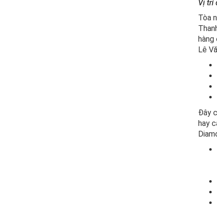
Vị tr
Tòa n
Thanh
hàng 
Lê Vă
Đây c
hay c
Diamo