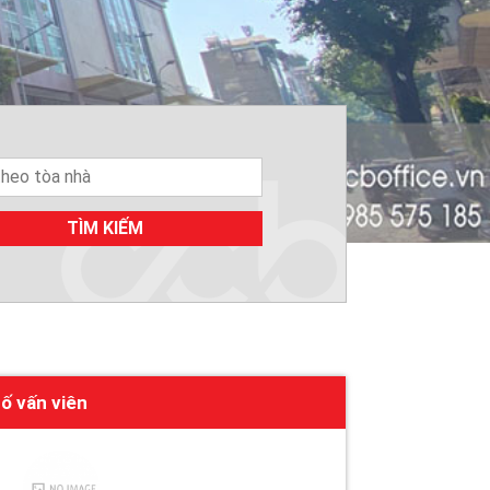
TÌM KIẾM
ố vấn viên