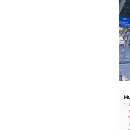
Mụ
1.
1
1
1