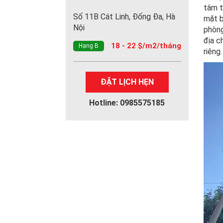
tâm t
Số 11B Cát Linh, Đống Đa, Hà
mặt b
Nội
phòng
địa c
18 - 22 $/m2/tháng
Hạng B
riêng.
ĐẶT LỊCH HẸN
Hotline: 0985575185