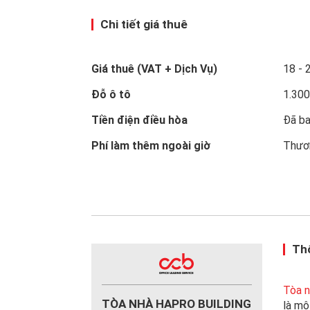
Chi tiết giá thuê
Giá thuê (VAT + Dịch Vụ)
18 -
Đỗ ô tô
1.30
Tiền điện điều hòa
Đã ba
Phí làm thêm ngoài giờ
Thươ
Thô
Tòa n
TÒA NHÀ HAPRO BUILDING
là mộ