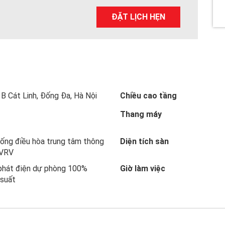
a
wi
nt
n
h
ce
tt
er
ke
ar
ĐẶT LỊCH HẸN
b
er
es
dI
e
o
t
n
o
k
B Cát Linh, Đống Đa, Hà Nội
Chiều cao tầng
Thang máy
ống điều hòa trung tâm thông
Diện tích sàn
 VRV
phát điện dự phòng 100%
Giờ làm việc
 suất