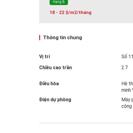
Hạng B
18 - 22 $/m2/tháng
Thông tin chung
Vị trí
Số 11
Chiều cao trần
2.7
Điều hòa
Hệ th
minh
Điện dự phòng
Máy 
công