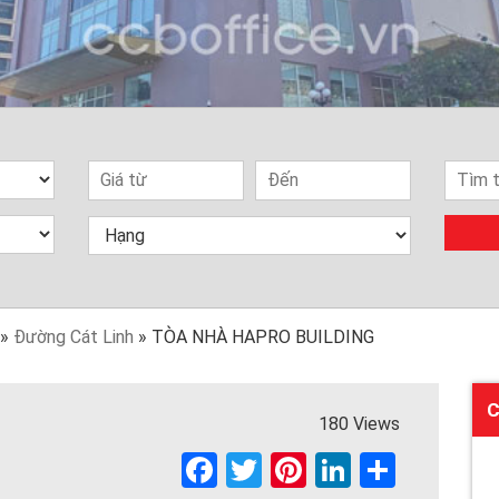
»
Đường Cát Linh
»
TÒA NHÀ HAPRO BUILDING
C
180 Views
F
T
Pi
Li
S