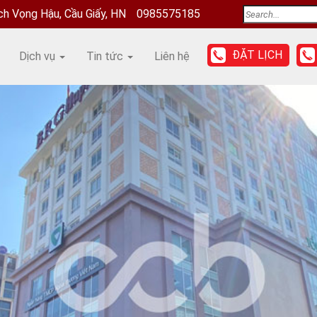
ịch Vọng Hậu, Cầu Giấy, HN
0985575185
ĐẶT LỊCH
Dịch vụ
Tin tức
Liên hệ