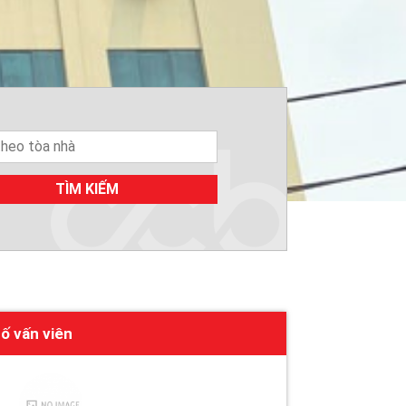
TÌM KIẾM
ố vấn viên