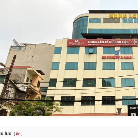
c lục
ẩn