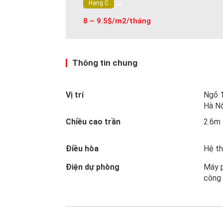
Hạng C
8 – 9.5$/m2/tháng
Thông tin chung
Vị trí
Ngõ 
Hà Nộ
Chiều cao trần
2.6m
Điều hòa
Hệ th
Điện dự phòng
Máy 
công