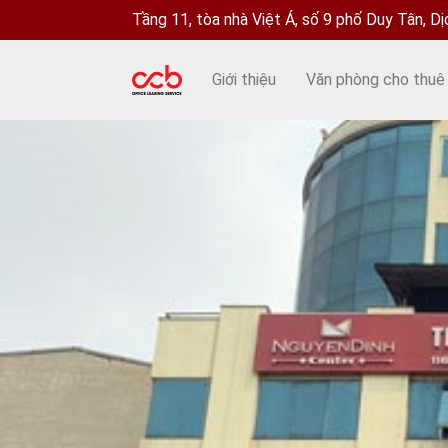
Tầng 11, tòa nhà Việt Á, số 9 phố Duy Tân, D
Giới thiệu
Văn phòng cho thuê