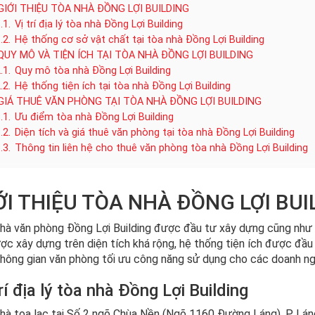
GIỚI THIỆU TÒA NHÀ ĐỒNG LỢI BUILDING
.1.
Vị trí địa lý tòa nhà Đồng Lợi Building
.2.
Hệ thống cơ sở vật chất tại tòa nhà Đồng Lợi Building
QUY MÔ VÀ TIỆN ÍCH TẠI TÒA NHÀ ĐỒNG LỢI BUILDING
.1.
Quy mô tòa nhà Đồng Lợi Building
.2.
Hệ thống tiện ích tại tòa nhà Đồng Lợi Building
GIÁ THUÊ VĂN PHÒNG TẠI TÒA NHÀ ĐỒNG LỢI BUILDING
.1.
Ưu điểm tòa nhà Đồng Lợi Building
.2.
Diện tích và giá thuê văn phòng tại tòa nhà Đồng Lợi Building
.3.
Thông tin liên hệ cho thuê văn phòng tòa nhà Đồng Lợi Building
ỚI THIỆU TÒA NHÀ ĐỒNG LỢI BUI
hà văn phòng Đồng Lợi Building được đầu tư xây dựng cũng như 
ợc xây dựng trên diện tích khá rộng, hệ thống tiện ích được đ
hông gian văn phòng tối ưu công năng sử dụng cho các doanh ng
trí địa lý tòa nhà Đồng Lợi Building
hà tọa lạc tại Số 2 ngõ Chùa Nền (Ngõ 1160 Đường Láng), P. Láng