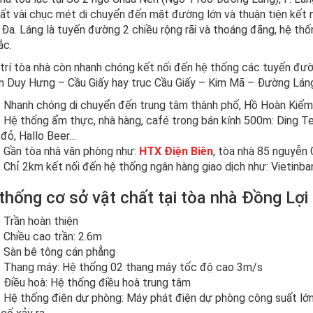
ất vài chục mét di chuyển đến mặt đường lớn và thuận tiện kết 
Đa. Láng là tuyến đường 2 chiều rộng rãi và thoáng đãng, hệ thốn
ắc.
 trí tòa nhà còn nhanh chóng kết nối đến hệ thống các tuyến đ
n Duy Hưng – Cầu Giấy hay trục Cầu Giấy – Kim Mã – Đường Lán
Nhanh chóng di chuyển đến trung tâm thành phố, Hồ Hoàn Kiế
Hệ thống ẩm thực, nhà hàng, café trong bán kính 500m: Ding Te
đỏ, Hallo Beer…
Gần tòa nhà văn phòng như:
HTX Điện Biên
, tòa nhà 85 nguyễn 
Chỉ 2km kết nối đến hệ thống ngân hàng giao dịch như: Vietinb
thống cơ sở vật chất tại tòa nhà Đồng Lợi 
Trần hoàn thiện
Chiều cao trần: 2.6m
Sàn bê tông cán phẳng
Thang máy: Hệ thống 02 thang máy tốc độ cao 3m/s
Điều hoà: Hệ thống điều hoà trung tâm
Hệ thống điện dự phòng: Máy phát điện dự phòng công suất lớn