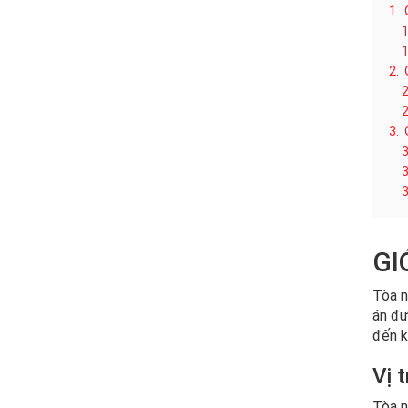
1.
1
1
2.
2
2
3.
3
3
3
GI
Tòa n
án đư
đến k
Vị 
Tòa n