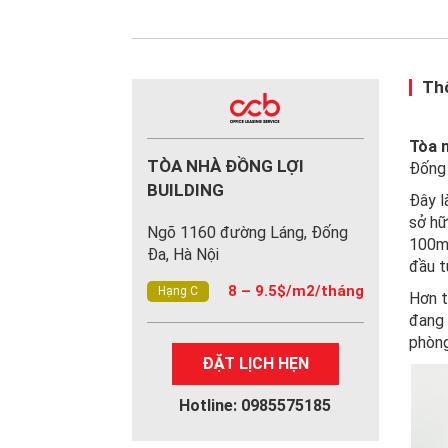
Thô
Tòa 
TÒA NHÀ ĐỒNG LỢI
Đống 
BUILDING
Đây l
sở hữ
Ngõ 1160 đường Láng, Đống
100m2
Đa, Hà Nội
đầu t
8 – 9.5$/m2/tháng
Hạng C
Hơn t
đang 
phòng
ĐẶT LỊCH HẸN
Hotline: 0985575185