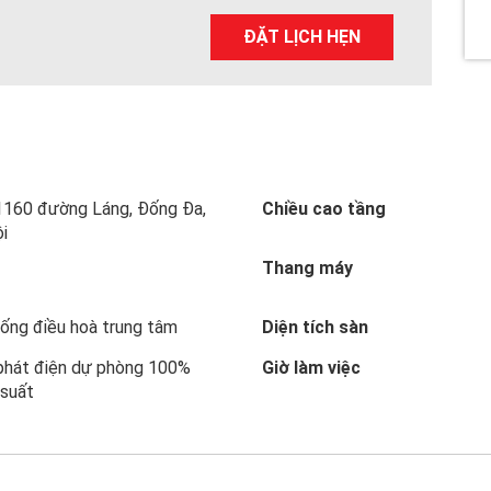
a
wi
nt
n
h
ce
tt
er
ke
ar
ĐẶT LỊCH HẸN
b
er
es
dI
e
o
t
n
o
k
1160 đường Láng, Đống Đa,
Chiều cao tầng
i
Thang máy
ống điều hoà trung tâm
Diện tích sàn
phát điện dự phòng 100%
Giờ làm việc
 suất