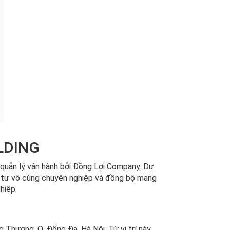
LDING
quản lý vận hành bởi Đồng Lợi Company. Dự
ầu tư vô cùng chuyên nghiệp và đồng bộ mang
hiệp.
 Thượng, Q. Đống Đa, Hà Nội. Từ vị trí này