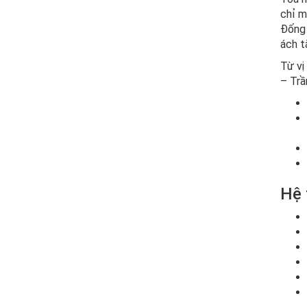
chỉ m
Đống 
ách t
Từ vị
– Trầ
Hệ 