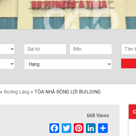
»
Đường Láng
»
TÒA NHÀ ĐỒNG LỢI BUILDING
C
668 Views
F
T
Pi
Li
S