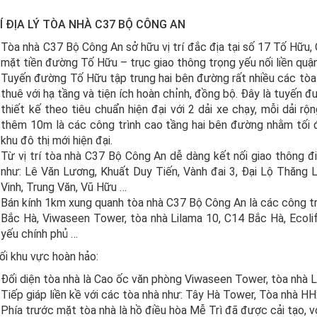
RÍ ĐỊA LÝ TÒA NHÀ C37 BỘ CÔNG AN
Tòa nhà C37 Bộ Công An sở hữu vị trí đắc địa tại số 17 Tố Hữu
mặt tiền đường Tố Hữu – trục giao thông trọng yếu nối liền q
Tuyến đường Tố Hữu tập trung hai bên đường rất nhiều các tòa
thuê với hạ tầng và tiện ích hoàn chỉnh, đồng bộ. Đây là tuyến 
thiết kế theo tiêu chuẩn hiện đại với 2 dải xe chạy, mỗi dải rộ
thêm 10m là các công trình cao tầng hai bên đường nhằm tối 
khu đô thị mới hiện đại.
Từ vị trí tòa nhà C37 Bộ Công An dễ dàng kết nối giao thông 
như: Lê Văn Lương, Khuất Duy Tiến, Vành đai 3, Đại Lộ Thăng
Vinh, Trung Văn, Vũ Hữu …
Bán kính 1km xung quanh tòa nhà C37 Bộ Công An là các công tr
Bắc Hà, Viwaseen Tower, tòa nhà Lilama 10, C14 Bắc Hà, Ecoli
yếu chính phủ …
ối khu vực hoàn hảo:
Đối diện tòa nhà là Cao ốc văn phòng Viwaseen Tower, tòa nhà L
Tiếp giáp liền kề với các tòa nhà như: Tây Hà Tower, Tòa nhà H
Phía trước mặt tòa nhà là hồ điều hòa Mễ Trì đã được cải tạo, v