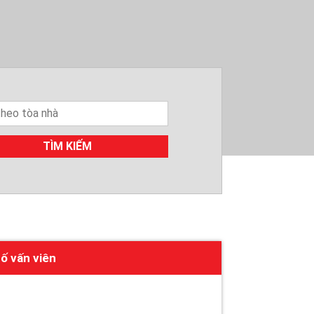
TÌM KIẾM
ố vấn viên