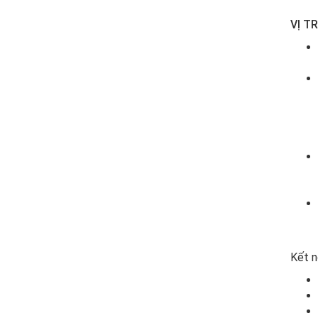
VỊ T
Kết n