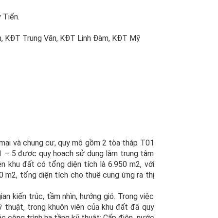
 Tiến.
ính, KĐT Trung Văn, KĐT Linh Đàm, KĐT Mỹ
 mại và chung cư, quy mô gồm 2 tòa tháp T01
 1 – 5 được quy hoạch sử dụng làm trung tâm
 khu đất có tổng diện tích là 6.950 m2, với
0 m2, tổng diện tích cho thuê cung ứng ra thị
n kiến trúc, tầm nhìn, hướng gió. Trong việc
 thuật, trong khuôn viên của khu đất đã quy
c công trình hạ tầng kỹ thuật: Cấp điện, nước