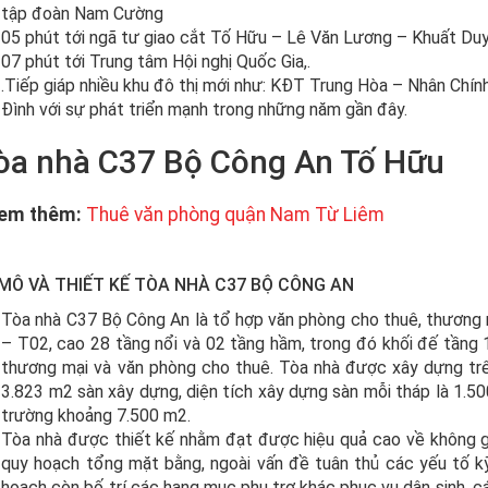
tập đoàn Nam Cường
05 phút tới ngã tư giao cắt Tố Hữu – Lê Văn Lương – Khuất Duy
07 phút tới Trung tâm Hội nghị Quốc Gia,.
.Tiếp giáp nhiều khu đô thị mới như: KĐT Trung Hòa – Nhân Ch
Đình với sự phát triển mạnh trong những năm gần đây.
em thêm:
Thuê văn phòng quận Nam Từ Liêm
MÔ VÀ THIẾT KẾ TÒA NHÀ C37 BỘ CÔNG AN
Tòa nhà C37 Bộ Công An là tổ hợp văn phòng cho thuê, thương
– T02, cao 28 tầng nổi và 02 tầng hầm, trong đó khối đế tầng
thương mại và văn phòng cho thuê. Tòa nhà được xây dựng trên
3.823 m2 sàn xây dựng, diện tích xây dựng sàn mỗi tháp là 1.50
trường khoảng 7.500 m2.
Tòa nhà được thiết kế nhằm đạt được hiệu quả cao về không gia
quy hoạch tổng mặt bằng, ngoài vấn đề tuân thủ các yếu tố kỹ
hoạch còn bố trí các hạng mục phụ trợ khác phục vụ dân sinh, cá