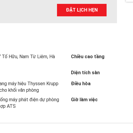
a
wi
nt
n
h
ce
tt
er
ke
ar
ĐẶT LỊCH HẸN
b
er
es
dI
e
o
t
n
o
k
 Tố Hữu, Nam Từ Liêm, Hà
Chiều cao tầng
Diện tích sàn
ang máy hiệu Thyssen Krupp
Điều hòa
cho khối văn phòng
ống máy phát điện dự phòng
Giờ làm việc
hợp ATS