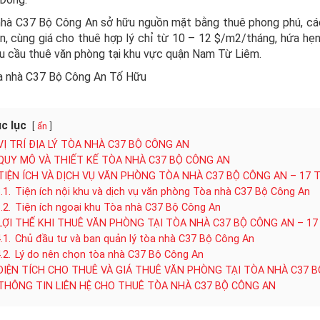
hà C37 Bộ Công An sở hữu nguồn mặt bằng thuê phong phú, các
ên, cùng giá cho thuê hợp lý chỉ từ 10 – 12 $/m2/tháng, hứa h
u cầu thuê văn phòng tại khu vực quận Nam Từ Liêm.
c lục
ẩn
VỊ TRÍ ĐỊA LÝ TÒA NHÀ C37 BỘ CÔNG AN
QUY MÔ VÀ THIẾT KẾ TÒA NHÀ C37 BỘ CÔNG AN
TIỆN ÍCH VÀ DỊCH VỤ VĂN PHÒNG TÒA NHÀ C37 BỘ CÔNG AN – 17 
.1.
Tiện ích nội khu và dịch vụ văn phòng Tòa nhà C37 Bộ Công An
.2.
Tiện ích ngoại khu Tòa nhà C37 Bộ Công An
LỢI THẾ KHI THUÊ VĂN PHÒNG TẠI TÒA NHÀ C37 BỘ CÔNG AN – 17
.1.
Chủ đầu tư và ban quản lý tòa nhà C37 Bộ Công An
.2.
Lý do nên chọn tòa nhà C37 Bộ Công An
DIỆN TÍCH CHO THUÊ VÀ GIÁ THUÊ VĂN PHÒNG TẠI TÒA NHÀ C37 B
THÔNG TIN LIÊN HỆ CHO THUÊ TÒA NHÀ C37 BỘ CÔNG AN