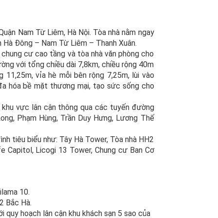
, Quận Nam Từ Liêm, Hà Nội. Tòa nhà nằm ngay
uận Hà Đông – Nam Từ Liêm – Thanh Xuân.
 chung cư cao tầng và tòa nhà văn phòng cho
đường với tổng chiều dài 7,8km, chiều rộng 40m
ng 11,25m, vỉa hè mỗi bên rộng 7,25m, lùi vào
đa hóa bề mặt thương mại, tạo sức sống cho
đi khu vực lân cận thông qua các tuyến đường
 Long, Phạm Hùng, Trần Duy Hưng, Lương Thế
ình tiêu biểu như: Tây Hà Tower, Tòa nhà HH2
fe Capitol, Licogi 13 Tower, Chung cư Ban Cơ
ilama 10.
H2 Bắc Hà.
ới quy hoạch lân cận khu khách sạn 5 sao của