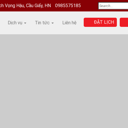
ịch Vọng Hậu, Cầu Giấy, HN
0985575185
ĐẶT LỊCH
Dịch vụ
Tin tức
Liên hệ