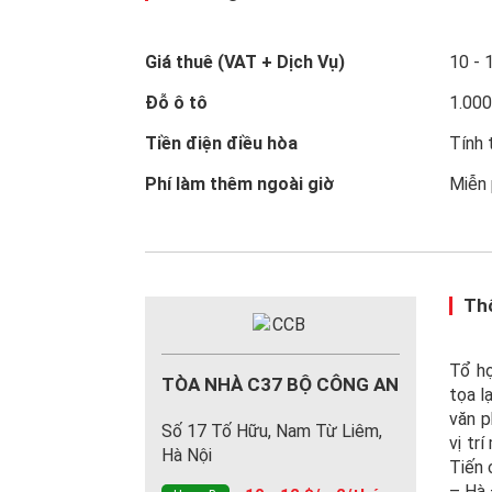
Giá thuê (VAT + Dịch Vụ)
10 - 
Đỗ ô tô
1.00
Tiền điện điều hòa
Tính 
Phí làm thêm ngoài giờ
Miễn 
Thô
Tổ hợ
TÒA NHÀ C37 BỘ CÔNG AN
tọa l
văn p
Số 17 Tố Hữu, Nam Từ Liêm,
vị tr
Hà Nội
Tiến 
– Hà 