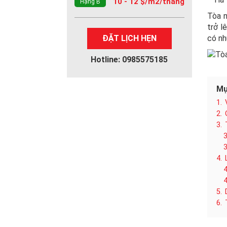
10 - 12 $/m2/tháng
Hạng B
Tòa n
trở l
ĐẶT LỊCH HẸN
có nh
Hotline: 0985575185
Mụ
1.
2.
3.
3
3
4.
4
4
5.
6.