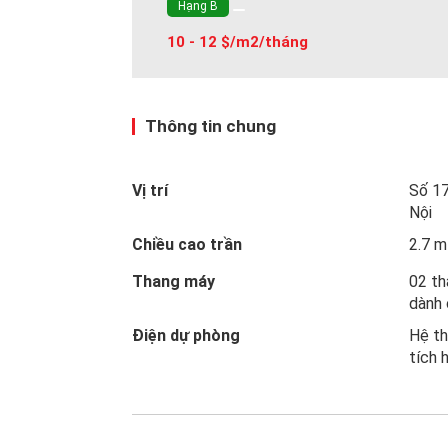
Hạng B
10 - 12 $/m2/tháng
Thông tin chung
Vị trí
Số 17
Nội
Chiều cao trần
2.7 m
Thang máy
02 th
dành 
Điện dự phòng
Hệ th
tích 