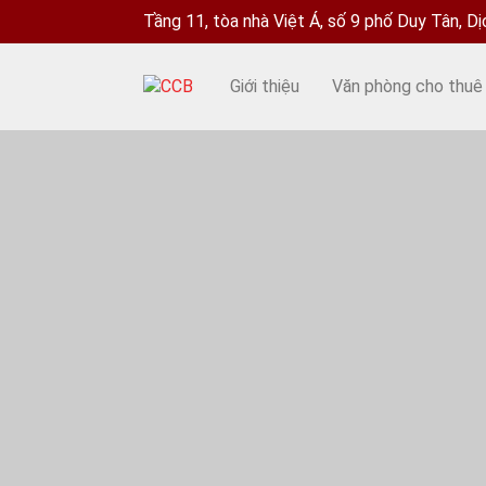
Tầng 11, tòa nhà Việt Á, số 9 phố Duy Tân, D
Giới thiệu
Văn phòng cho thuê