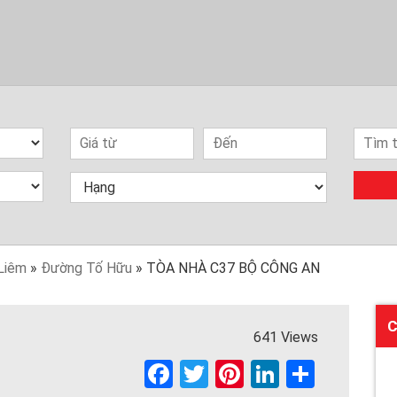
Liêm
»
Đường Tố Hữu
»
TÒA NHÀ C37 BỘ CÔNG AN
C
641 Views
F
T
Pi
Li
S