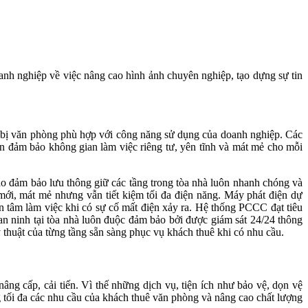
anh nghiệp về việc nâng cao hình ảnh chuyên nghiệp, tạo dựng sự tin
hiết bị văn phòng phù hợp với công năng sử dụng của doanh nghiệp. Các
n đảm bảo không gian làm việc riêng tư, yên tĩnh và mát mẻ cho mỗi
cao đảm bảo lưu thông giữ các tầng trong tòa nhà luôn nhanh chóng và
 mới, mát mẻ nhưng vẫn tiết kiệm tối đa điện năng. Máy phát điện dự
n tâm làm việc khi có sự cố mất điện xảy ra. Hệ thống PCCC đạt tiêu
 an ninh tại tòa nhà luôn đuộc đảm bảo bởi được giám sát 24/24 thông
ỹ thuật của từng tầng sẵn sàng phục vụ khách thuê khi có nhu cầu.
âng cấp, cải tiến. Vì thế những dịch vụ, tiện ích như bảo vệ, dọn vệ
 tối đa các nhu cầu của khách thuê văn phòng và nâng cao chất lượng