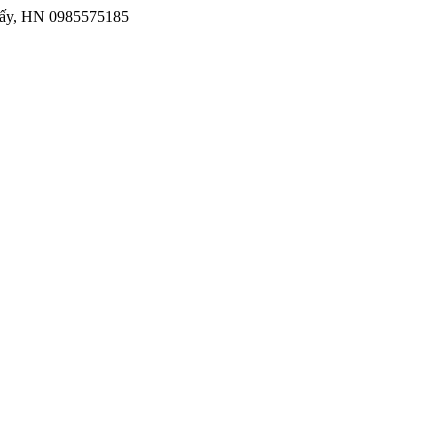
iấy, HN
0985575185