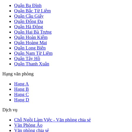
Quận Ba Đình
Quận Bắc Từ Liêm
Quận Cầu Giấy
Quận Đống Đa
Quận Hà Đông
Quận Hai Bà Trưng
Quận Hoàn Kiếm
Quận Hoàng Mai
Quận Long Biên
Quận Nam Từ Liêm
Quận Tây Hồ
Quận Thanh Xuân
Hạng văn phòng
Hạng A
Hạng B
Hạng C
Hạng D
Dịch vụ
Chỗ Ngồi Làm Việc - Văn phòng chia sẻ
Văn Phòng Ảo
Văn phòng chia sẻ