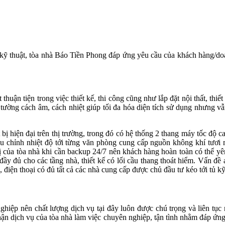
 kỹ thuật, tòa nhà Báo Tiền Phong đáp ứng yêu cầu của khách hàng/do
 thuận tiện trong việc thiết kế, thi công cũng như lắp đặt nội thất, t
ường cách âm, cách nhiệt giúp tối đa hóa diện tích sử dụng nhưng vẫ
bị hiện đại trên thị trường, trong đó có hệ thống 2 thang máy tốc độ 
iều chỉnh nhiệt độ tới từng văn phòng cung cấp nguồn không khí tươi
bị của tòa nhà khi cần backup 24/7 nên khách hàng hoàn toàn có thể yê
đầy đủ cho các tầng nhà, thiết kế có lối cầu thang thoát hiểm. Vấn đề
điện thoại có đủ tất cả các nhà cung cấp được chủ đầu tư kéo tới tủ k
iệp nên chất lượng dịch vụ tại đây luôn được chú trọng và liên tục n
hận dịch vụ của tòa nhà làm việc chuyên nghiệp, tận tình nhằm đáp ứng