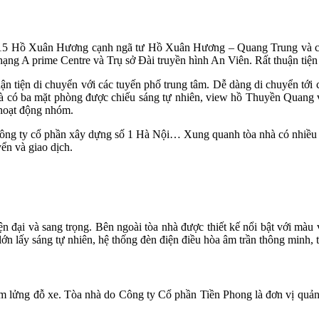
 số 15 Hồ Xuân Hương cạnh ngã tư Hồ Xuân Hương – Quang Trung và c
hạng A prime Centre và Trụ sở Đài truyền hình An Viên. Rất thuận tiện
uận tiện di chuyển với các tuyến phố trung tâm. Dễ dàng di chuyển tớ
 có ba mặt phòng được chiếu sáng tự nhiên, view hồ Thuyền Quang
 hoạt động nhóm.
công ty cổ phần xây dựng số 1 Hà Nội… Xung quanh tòa nhà có nhiều tò
ển và giao dịch.
n đại và sang trọng. Bên ngoài tòa nhà được thiết kế nổi bật với màu
lớn lấy sáng tự nhiên, hệ thống đèn điện điều hòa âm trần thông minh, 
m lửng đỗ xe. Tòa nhà do Công ty Cổ phần Tiền Phong là đơn vị quản l