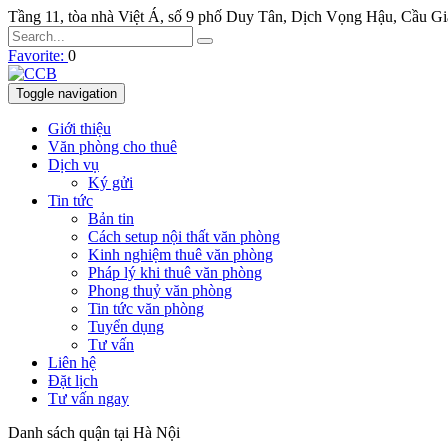
Tầng 11, tòa nhà Việt Á, số 9 phố Duy Tân, Dịch Vọng Hậu, Cầu G
Favorite:
0
Toggle navigation
Giới thiệu
Văn phòng cho thuê
Dịch vụ
Ký gửi
Tin tức
Bản tin
Cách setup nội thất văn phòng
Kinh nghiệm thuê văn phòng
Pháp lý khi thuê văn phòng
Phong thuỷ văn phòng
Tin tức văn phòng
Tuyển dụng
Tư vấn
Liên hệ
Đặt lịch
Tư vấn ngay
Danh sách quận tại Hà Nội