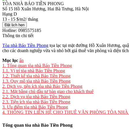
TÒA NHÀ BÁO TIỀN PHONG
Số 15 Hồ Xuân Hương, Hai Bà Trưng, Hà Nội
Hạng D
13 - 15 $/m2/ tháng
Đặt lịch hẹn
Hotline: 0985575185
Thông tin chi tiết
Tòa nhà Báo Tiền Phong
tọa lạc tại mặt đường Hồ Xuân Hương, quận 
cho các doanh nghiệp vừa và nhỏ bởi giá thuê văn phòng và diện tích
Mục lục
ẩn
1.
Tổng quan tòa nhà Báo Tiền Phong
1.1.
Vị trí tòa nhà Báo Tiền Phong
1.2.
Thiết kế tòa nhà Báo Tiền Phong
1.3.
Quy mô tòa nhà Báo Tiền Phong
2.
Dịch vụ, tiện ích tòa nhà Báo Tiền Phong
2.1.
Mặt bằng chủ đầu tư bàn giao cho khách thuê
2.2.
Dịch vụ tòa nhà Báo Tiền Phong
2.3.
Tiện ích tòa nhà Báo Tiền Phong
3.
Ưu điểm tòa nhà Báo Tiền Phong
4.
THÔNG TIN LIÊN HỆ CHO THUÊ VĂN PHÒNG TÒA NHÀ
Tổng quan
tòa nhà Báo Tiền Phong