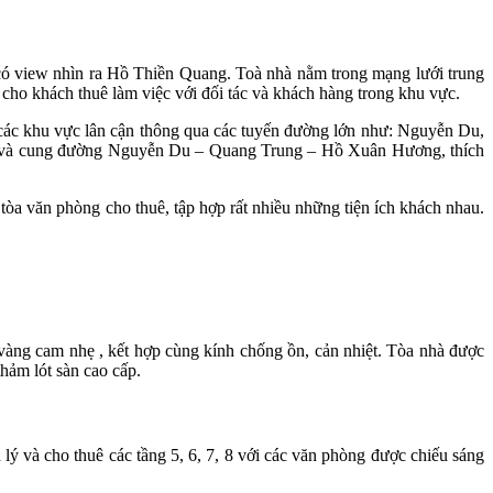
ó view nhìn ra Hồ Thiền Quang. Toà nhà nằm trong mạng lưới trung
 cho khách thuê làm việc với đối tác và khách hàng trong khu vực.
i các khu vực lân cận thông qua các tuyến đường lớn như: Nguyễn Du,
 và cung đường Nguyễn Du – Quang Trung – Hồ Xuân Hương, thích
a văn phòng cho thuê, tập hợp rất nhiều những tiện ích khách nhau.
 vàng cam nhẹ , kết hợp cùng kính chống ồn, cản nhiệt. Tòa nhà được
thảm lót sàn cao cấp.
ý và cho thuê các tầng 5, 6, 7, 8 với các văn phòng được chiếu sáng