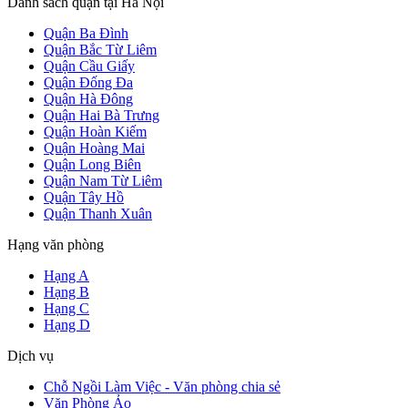
Danh sách quận tại Hà Nội
Quận Ba Đình
Quận Bắc Từ Liêm
Quận Cầu Giấy
Quận Đống Đa
Quận Hà Đông
Quận Hai Bà Trưng
Quận Hoàn Kiếm
Quận Hoàng Mai
Quận Long Biên
Quận Nam Từ Liêm
Quận Tây Hồ
Quận Thanh Xuân
Hạng văn phòng
Hạng A
Hạng B
Hạng C
Hạng D
Dịch vụ
Chỗ Ngồi Làm Việc - Văn phòng chia sẻ
Văn Phòng Ảo