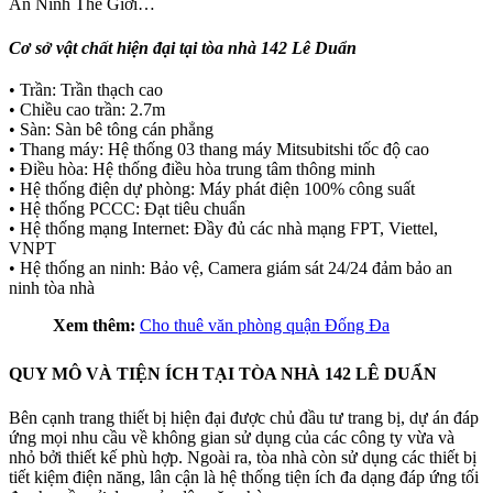
An Ninh Thế Giới…
Cơ sở vật chất hiện đại tại tòa nhà 142 Lê Duẩn
• Trần: Trần thạch cao
• Chiều cao trần: 2.7m
• Sàn: Sàn bê tông cán phẳng
• Thang máy: Hệ thống 03 thang máy Mitsubitshi tốc độ cao
• Điều hòa: Hệ thống điều hòa trung tâm thông minh
• Hệ thống điện dự phòng: Máy phát điện 100% công suất
• Hệ thống PCCC: Đạt tiêu chuẩn
• Hệ thống mạng Internet: Đầy đủ các nhà mạng FPT, Viettel,
VNPT
• Hệ thống an ninh: Bảo vệ, Camera giám sát 24/24 đảm bảo an
ninh tòa nhà
Xem thêm:
Cho thuê văn phòng quận Đống Đa
QUY MÔ VÀ TIỆN ÍCH TẠI TÒA NHÀ 142 LÊ DUẨN
Bên cạnh trang thiết bị hiện đại được chủ đầu tư trang bị, dự án đáp
ứng mọi nhu cầu về không gian sử dụng của các công ty vừa và
nhỏ bởi thiết kế phù hợp. Ngoài ra, tòa nhà còn sử dụng các thiết bị
tiết kiệm điện năng, lân cận là hệ thống tiện ích đa dạng đáp ứng tối