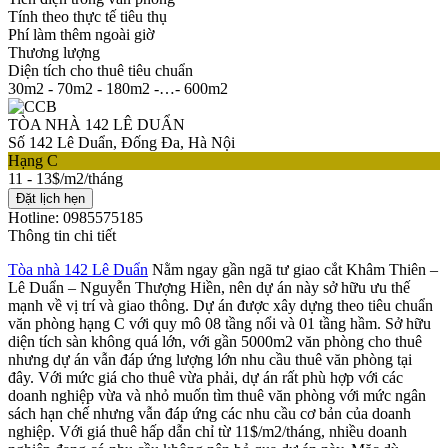
Tính theo thực tế tiêu thụ
Phí làm thêm ngoài giờ
Thương lượng
Diện tích cho thuê tiêu chuẩn
30m2 - 70m2 - 180m2 -…- 600m2
TÒA NHÀ 142 LÊ DUẨN
Số 142 Lê Duẩn, Đống Đa, Hà Nội
Hạng C
11 - 13$/m2/tháng
Đặt lịch hẹn
Hotline: 0985575185
Thông tin chi tiết
Tòa nhà 142 Lê Duẩn
Nằm ngay gần ngã tư giao cắt Khâm Thiên –
Lê Duẩn – Nguyễn Thượng Hiền, nên dự án này sở hữu ưu thế
mạnh về vị trí và giao thông. Dự án được xây dựng theo tiêu chuẩn
văn phòng hạng C với quy mô 08 tầng nổi và 01 tầng hầm. Sở hữu
diện tích sàn không quá lớn, với gần 5000m2 văn phòng cho thuê
nhưng dự án vẫn đáp ứng lượng lớn nhu cầu thuê văn phòng tại
đây. Với mức giá cho thuê vừa phải, dự án rất phù hợp với các
doanh nghiệp vừa và nhỏ muốn tìm thuê văn phòng với mức ngân
sách hạn chế nhưng vẫn đáp ứng các nhu cầu cơ bản của doanh
nghiệp. Với giá thuê hấp dẫn chỉ từ 11$/m2/tháng, nhiều doanh