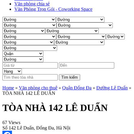
Văn phòng chia sẻ
Văn Phòng Trọn Gói - Coworking Space
Tìm kiếm
Home
»
Văn phòng cho thuê
»
Quận Đống Đa
»
Đường Lê Duẩn
»
TÒA NHÀ 142 LÊ DUẨN
TÒA NHÀ 142 LÊ DUẨN
67 Views
Số 142 Lê Duẩn, Đống Đa, Hà Nội