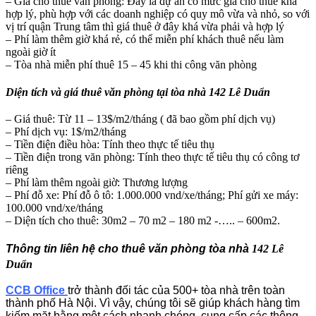
– Giá cho thuê văn phòng: Đây là dự án có mức giá cho thuê khá
hợp lý, phù hợp với các doanh nghiệp có quy mô vừa và nhỏ, so với
vị trí quận Trung tâm thì giá thuê ở đây khá vừa phải và hợp lý
– Phí làm thêm giờ khá rẻ, có thể miễn phí khách thuê nếu làm
ngoài giờ ít
– Tòa nhà miễn phí thuê 15 – 45 khi thi công văn phòng
Diện tích và giá thuê văn phòng tại tòa nhà 142 Lê Duẩn
– Giá thuê: Từ 11 – 13$/m2/tháng ( đã bao gồm phí dịch vụ)
– Phí dịch vụ: 1$/m2/tháng
– Tiền điện điều hòa: Tính theo thực tế tiêu thụ
– Tiền điện trong văn phòng: Tính theo thực tế tiêu thụ có công tơ
riêng
– Phí làm thêm ngoài giờ: Thương lượng
– Phí đỗ xe: Phí đỗ ô tô: 1.000.000 vnd/xe/tháng; Phí gửi xe máy:
100.000 vnd/xe/tháng
– Diện tích cho thuê: 30m2 – 70 m2 – 180 m2 -….. – 600m2.
Thông tin liên hệ cho thuê văn phòng tòa nhà
142 Lê
Duẩn
CCB Office
trở thành đối tác của 500+ tòa nhà trên toàn
thành phố Hà Nội. Vì vậy, chúng tôi sẽ giúp khách hàng tìm
kiếm mặt bằng một cách nhanh chóng, cung cấp các thông