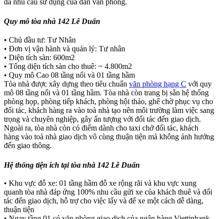
đa nhu cầu sử dụng của dân văn phòng.
Quy mô tòa nhà 142 Lê Duẩn
• Chủ đầu tư: Tư Nhân
• Đơn vị vận hành và quản lý: Tư nhân
• Diện tích sàn: 600m2
• Tổng diện tích sàn cho thuê: ~ 4.800m2
• Quy mô Cao 08 tầng nổi và 01 tầng hầm
Tòa nhà được xây dựng theo tiêu chuẩn
văn phòng hạng C
với quy
mô 08 tầng nổi và 01 tầng hầm. Tòa nhà còn trang bị sẵn hệ thống
phòng họp, phòng tiếp khách, phòng hội thảo, ghế chờ phục vụ cho
đối tác, khách hàng ra vào toà nhà tạo nên môi trường làm việc sang
trọng và chuyên nghiệp, gây ấn tượng với đối tác đến giao dịch.
Ngoài ra, tòa nhà còn có điểm dành cho taxi chở đối tác, khách
hàng vào toà nhà giao dịch vô cùng thuận tiện mà không ảnh hưởng
đến giao thông.
Hệ thống tiện ích tại tòa nhà 142 Lê Duẩn
• Khu vực đỗ xe: 01 tầng hầm đỗ xe rộng rãi và khu vực xung
quanh tòa nhà đáp ứng 100% nhu cầu gửi xe của khách thuê và đối
tác đến giao dịch, hỗ trợ cho việc lấy và để xe một cách dễ dàng,
thuận tiện
• Ngay tầng 01 có văn phòng giao dịch của ngân hàng Viettinbank