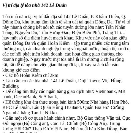
Vị trí địa lý tòa nhà 142 Lê Duẩn
Tòa nhà năm tại vị trí đắc địa số 142 Lê Duẩn, P. Khâm Thiên, Q.
Đống Đa, khu trung tâm kinh tế sầm uất tại quận Đống Đa. Từ vị trí
này nhanh chóng kết nối tới các tuyến đường lớn như: Trần Nhân
Tông, Nguyễn Du, Trần Hưng Đạo, Điện Biên Phủ, Tràng Thi…
hay một số địa điểm huyết mạch khác. Khu vực này còn giao giữa
quận Đống Đa và quận Hoàn Kiếm – tập trung nhiều các trung tâm
thương mại, các doanh nghiệp trong và ngoài nước, thuận tiện mở ra
các cơ hội phát triển kinh doanh, các hoạt đông giao thương cho
doanh nghiệp. Ngay trước mặt tòa nhà là làn đường 2 chiều rộng
rãi, rất dễ dàng cho việc giao thông đi lại, ít xảy ra ách tắc vào
khung giờ cao điểm.
• Các hồ Hoàn Kiếm chỉ 2km
• Lân cận có các tòa nhà: 141 Lê Duẩn, Doji Tower, Việt Hồng
Building
• Dễ dàng tìm thấy các ngân hàng giao dịch như: Vietinbank, MB
bank, OceanBank, SeA bank, …
• Hệ thống khu ẩm thực trong bán kính 500m: Nhà hàng Hầm Phố,
KFC Lê Duẩn, Lẩu Quán Hùng Thailand, Quán Bia Hơi Cường
Nga, nhà hàng Tao Li Nikko…
• Gần một số cơ quan hành chính như:, Bộ Giao thông Vận tải, Cục
Đối ngoại (Bộ Công an), Cục Tài Chính (Bộ Công An), Trung
Ương Hội Chữ Thập Đỏ Việt Nam, Nhà xuất bản Kim Đồng, Báo