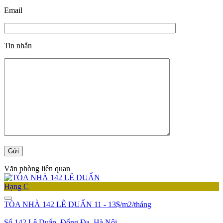
Email
Tin nhắn
Văn phòng liên quan
Hạng C
TÒA NHÀ 142 LÊ DUẨN
11 - 13$/m2/tháng
Số 142 Lê Duẩn, Đống Đa, Hà Nội