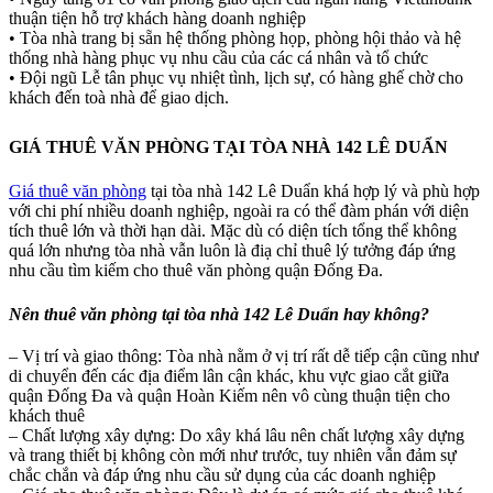
thuận tiện hỗ trợ khách hàng doanh nghiệp
• Tòa nhà trang bị sẵn hệ thống phòng họp, phòng hội thảo và hệ
thống nhà hàng phục vụ nhu cầu của các cá nhân và tổ chức
• Đội ngũ Lễ tân phục vụ nhiệt tình, lịch sự, có hàng ghế chờ cho
khách đến toà nhà để giao dịch.
GIÁ THUÊ VĂN PHÒNG TẠI TÒA NHÀ 142 LÊ DUẨN
Giá thuê văn phòng
tại tòa nhà 142 Lê Duẩn khá hợp lý và phù hợp
với chi phí nhiều doanh nghiệp, ngoài ra có thể đàm phán với diện
tích thuê lớn và thời hạn dài. Mặc dù có diện tích tổng thể không
quá lớn nhưng tòa nhà vẫn luôn là điạ chỉ thuê lý tưởng đáp ứng
nhu cầu tìm kiếm cho thuê văn phòng quận Đống Đa.
Nên thuê văn phòng tại tòa nhà 142 Lê Duẩn hay không?
– Vị trí và giao thông: Tòa nhà nằm ở vị trí rất dễ tiếp cận cũng như
di chuyển đến các địa điểm lân cận khác, khu vực giao cắt giữa
quận Đống Đa và quận Hoàn Kiếm nên vô cùng thuận tiện cho
khách thuê
– Chất lượng xây dựng: Do xây khá lâu nên chất lượng xây dựng
và trang thiết bị không còn mới như trước, tuy nhiên vẫn đảm sự
chắc chắn và đáp ứng nhu cầu sử dụng của các doanh nghiệp