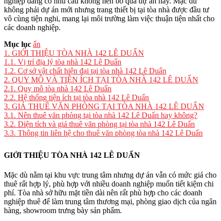
nghiệp đang có nhu cầu không nên bỏ qua dự án này. Mặc dù
không phải dự án mới nhưng trang thiết bị tại tòa nhà được đầu tư
vô cùng tiện nghi, mang lại môi trường làm việc thuận tiện nhất cho
các doanh nghiệp.
Mục lục
ẩn
1.
GIỚI THIỆU TÒA NHÀ 142 LÊ DUẨN
1.1.
Vị trí địa lý tòa nhà 142 Lê Duẩn
1.2.
Cơ sở vật chất hiện đại tại tòa nhà 142 Lê Duẩn
2.
QUY MÔ VÀ TIỆN ÍCH TẠI TÒA NHÀ 142 LÊ DUẨN
2.1.
Quy mô tòa nhà 142 Lê Duẩn
2.2.
Hệ thống tiện ích tại tòa nhà 142 Lê Duẩn
3.
GIÁ THUÊ VĂN PHÒNG TẠI TÒA NHÀ 142 LÊ DUẨN
3.1.
Nên thuê văn phòng tại tòa nhà 142 Lê Duẩn hay không?
3.2.
Diện tích và giá thuê văn phòng tại tòa nhà 142 Lê Duẩn
3.3.
Thông tin liên hệ cho thuê văn phòng tòa nhà 142 Lê Duẩn
GIỚI THIỆU TÒA NHÀ 142 LÊ DUẨN
Mặc dù nằm tại khu vực trung tâm nhưng dự án vẫn có mức giá cho
thuê rất hợp lý, phù hợp với nhiều doanh nghiệp muốn tiết kiệm chi
phí. Tòa nhà sở hữu mặt tiền dài nên rất phù hợp cho các doanh
nghiệp thuê để làm trung tâm thương mại, phòng giao dịch của ngân
hàng, showroom trưng bày sản phẩm.