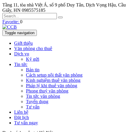
Tầng 11, tòa nhà Việt Á, số 9 phố Duy Tân, Dịch Vọng Hậu, Cầu
Giấy, HN
0985575185
Favorite:
0
Toggle navigation
Giới thiệu
Văn phòng cho thuê
Dịch vụ
Ký gửi
Tin tức
Bản tin
Cách setup nội thất văn phòng
Kinh nghiệm thuê văn phòng
Pháp lý khi thuê văn phòng
Phong thuỷ văn phòng
Tin tức văn phòng
Tuyển dụng
Tư vấn
Liên hệ
Đặt lịch
Tư vấn ngay