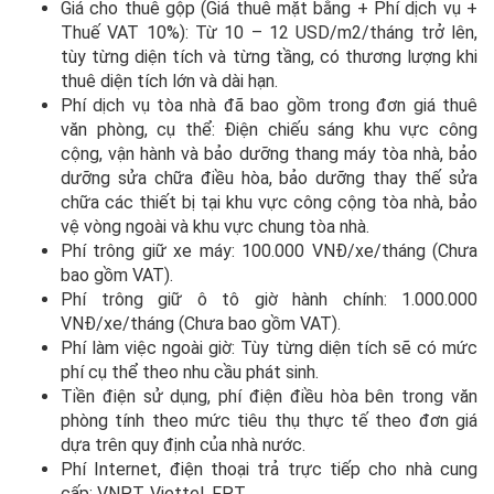
Giá cho thuê gộp (Giá thuê mặt bằng + Phí dịch vụ +
Thuế VAT 10%): Từ 10 – 12 USD/m2/tháng trở lên,
tùy từng diện tích và từng tầng, có thương lượng khi
thuê diện tích lớn và dài hạn.
Phí dịch vụ tòa nhà đã bao gồm trong đơn giá thuê
văn phòng, cụ thể: Điện chiếu sáng khu vực công
cộng, vận hành và bảo dưỡng thang máy tòa nhà, bảo
dưỡng sửa chữa điều hòa, bảo dưỡng thay thế sửa
chữa các thiết bị tại khu vực công cộng tòa nhà, bảo
vệ vòng ngoài và khu vực chung tòa nhà.
Phí trông giữ xe máy: 100.000 VNĐ/xe/tháng (Chưa
bao gồm VAT).
Phí trông giữ ô tô giờ hành chính: 1.000.000
VNĐ/xe/tháng (Chưa bao gồm VAT).
Phí làm việc ngoài giờ: Tùy từng diện tích sẽ có mức
phí cụ thể theo nhu cầu phát sinh.
Tiền điện sử dụng, phí điện điều hòa bên trong văn
phòng tính theo mức tiêu thụ thực tế theo đơn giá
dựa trên quy định của nhà nước.
Phí Internet, điện thoại trả trực tiếp cho nhà cung
cấp: VNPT, Viettel, FPT.