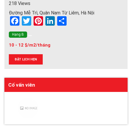
218 Views
Đường Mễ Trì, Quận Nam Từ Liêm, Hà Nội
F
T
Pi
Li
S
a
wi
nt
n
h
Hạng B
ce
tt
er
ke
ar
10 - 12 $/m2/tháng
b
er
es
dI
e
o
t
n
ĐẶT LỊCH HẸN
o
k
Cố vấn viên