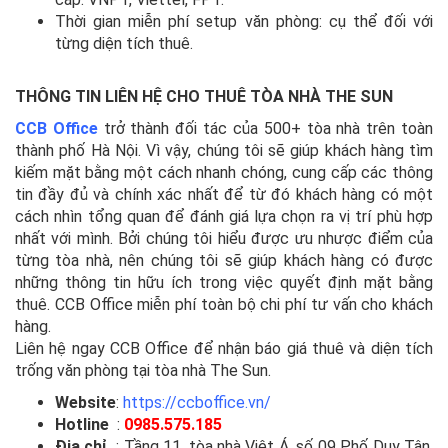
Thời gian miễn phí setup văn phòng: cụ thể đối với
từng diện tích thuê.
THÔNG TIN LIÊN HỆ CHO THUÊ TÒA NHÀ THE SUN
CCB Office
trở thành đối tác của 500+ tòa nhà trên toàn
thành phố Hà Nội. Vì vậy, chúng tôi sẽ giúp khách hàng tìm
kiếm mặt bằng một cách nhanh chóng, cung cấp các thông
tin đầy đủ và chính xác nhất để từ đó khách hàng có một
cách nhìn tổng quan để đánh giá lựa chọn ra vị trí phù hợp
nhất với mình. Bởi chúng tôi hiểu được ưu nhược điểm của
từng tòa nhà, nên chúng tôi sẽ giúp khách hàng có được
những thông tin hữu ích trong việc quyết định mặt bằng
thuê. CCB Office miễn phí toàn bộ chi phí tư vấn cho khách
hàng.
Liên hệ ngay CCB Office để nhận báo giá thuê và diện tích
trống văn phòng tại tòa nhà The Sun.
Website
:
https://ccboffice.vn/
Hotline
:
0985.575.185
Địa chỉ
: Tầng 11, tòa nhà Việt Á, số 09 Phố Duy Tân,