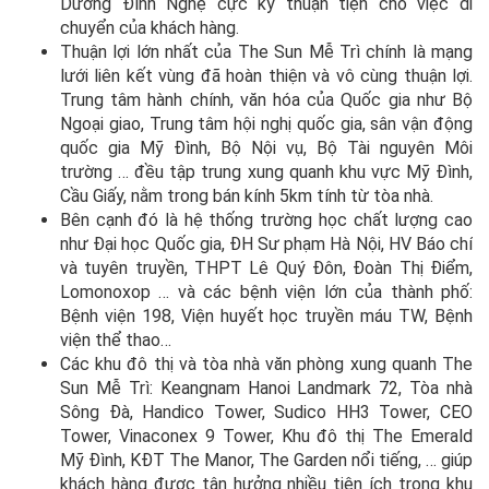
Dương Đình Nghệ cực kỳ thuận tiện cho việc di
chuyển của khách hàng.
Thuận lợi lớn nhất của The Sun Mễ Trì chính là mạng
lưới liên kết vùng đã hoàn thiện và vô cùng thuận lợi.
Trung tâm hành chính, văn hóa của Quốc gia như Bộ
Ngoại giao, Trung tâm hội nghị quốc gia, sân vận động
quốc gia Mỹ Đình, Bộ Nội vụ, Bộ Tài nguyên Môi
trường … đều tập trung xung quanh khu vực Mỹ Đình,
Cầu Giấy, nằm trong bán kính 5km tính từ tòa nhà.
Bên cạnh đó là hệ thống trường học chất lượng cao
như Đại học Quốc gia, ĐH Sư phạm Hà Nội, HV Báo chí
và tuyên truyền, THPT Lê Quý Đôn, Đoàn Thị Điểm,
Lomonoxop … và các bệnh viện lớn của thành phố:
Bệnh viện 198, Viện huyết học truyền máu TW, Bệnh
viện thể thao…
Các khu đô thị và tòa nhà văn phòng xung quanh The
Sun Mễ Trì: Keangnam Hanoi Landmark 72, Tòa nhà
Sông Đà, Handico Tower, Sudico HH3 Tower, CEO
Tower, Vinaconex 9 Tower, Khu đô thị The Emerald
Mỹ Đình, KĐT The Manor, The Garden nổi tiếng, … giúp
khách hàng được tận hưởng nhiều tiện ích trong khu