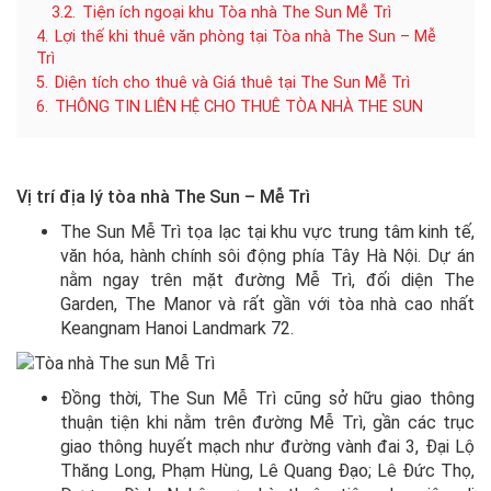
3.2.
Tiện ích ngoại khu Tòa nhà The Sun Mễ Trì
4.
Lợi thế khi thuê văn phòng tại Tòa nhà The Sun – Mễ
Trì
5.
Diện tích cho thuê và Giá thuê tại The Sun Mễ Trì
6.
THÔNG TIN LIÊN HỆ CHO THUÊ TÒA NHÀ THE SUN
Vị trí địa lý tòa nhà The Sun – Mễ Trì
The Sun Mễ Trì tọa lạc tại khu vực trung tâm kinh tế,
văn hóa, hành chính sôi động phía Tây Hà Nội. Dự án
nằm ngay trên mặt đường Mễ Trì, đối diện The
Garden, The Manor và rất gần với tòa nhà cao nhất
Keangnam Hanoi Landmark 72.
Đồng thời, The Sun Mễ Trì cũng sở hữu giao thông
thuận tiện khi nằm trên đường Mễ Trì, gần các trục
giao thông huyết mạch như đường vành đai 3, Đại Lộ
Thăng Long, Phạm Hùng, Lê Quang Đạo; Lê Đức Thọ,