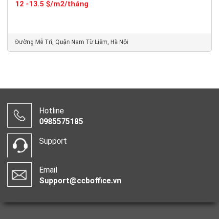
12 -13.5 $/m2/tháng
Đường Mễ Trì, Quận Nam Từ Liêm, Hà Nội
Hotline
0985575185
Support
Email
Support@ccboffice.vn