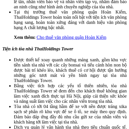
lễ tân, nhân viên bảo vệ và nhân viên tạp vụ, nhằm đảm bảo
an ninh cũng như hình ảnh chuyên nghiệp của tòa nhà.
Tại thị trường thuê văn phòng quận Hoàn Kiếm,
ThaiHoldings Tower hoàn toàn nổi bật với tiện ích văn phòng
hạng sang, hoàn toàn xứng đáng với danh hiệu văn phòng
hạng A chất lượng bậc nhất.
Xem thêm:
Cho thuê văn phòng quận Hoàn Kiếm
Tiện ích tòa nhà ThaiHoldings Tower
Được thiết kế xoay quanh những mảng xanh, gồm khu vực
tiền sảnh tòa nhà với các cây bonsai và tiểu cảnh hòn non bộ
được bài trí khéo léo, khách thuê có cơ hội được tận hưởng
những góc tươi mát và yên bình ngay tại tòa nhà
ThaiHoldings Tower.
Bằng việc tích hợp các yếu tố thiên nhiên, tòa nhà
ThaiHoldings Tower sẽ đem đến cho khách thuê không gian
làm việc xanh đích thực tại Hà Nội, giúp cải thiện sức khỏe
và năng suất làm việc cho các nhân viên trong tòa nhà.
Tòa nhà có tới 04 tầng hầm để xe với nền được tráng xika
sạch sẽ phân rõ khu vực để xe ô tô, xe máy theo quy định.
Đảm bảo đáp ứng đầy đủ nhu cầu gửi xe của nhân viên và
khách hàng tới làm việc tại tòa nhà.
Dịch vụ quản lý vận hành tòa nhà theo tiêu chuẩn quốc tế.