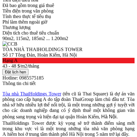
Đã bao gồm trong giá thuê
Tiền điện trong văn phòng
Tính theo thực tế tiêu thụ
Phí làm thêm ngoài giờ
Thương lượng
Diện tích cho thuê tiêu chuẩn
90m2, 115m2, 185m2 ... 1.200m2
TÒA NHÀ THAIHOLDINGS TOWER
Số 17 Tông Đản, Hoàn Kiếm, Hà Nội
Hạng A
43 - 48 $/m2/tháng
Đặt lịch hẹn
Hotline: 0985575185
Thông tin chi tiết
Tòa nhà ThaiHoldings Tower
(tên cũ là Thai Square) là dự án văn
phòng cao cấp hạng A do tập đoàn ThaiGroup làm chủ đầu tư. Tòa
nhà sở hữu nhiều lợi thế nổi trội, là một trong những gợi ý tuyệt vời
cho các doanh nghiệp đang có ý định thuê một không gian văn
phòng sang trọng và hiện đại tại quận Hoàn Kiếm,
Hà Nội
.
ThaiHoldings Tower được kỳ vọng sẽ trở thành điểm sáng mới
trong khu vực vì là một trong những tòa nhà văn phòng hạng
A hiếm hoi ở trung tâm thành phố Hà Nội trong 5 năm trở lại đây.