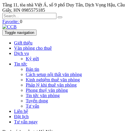
Tầng 11, tòa nhà Việt Á, số 9 phố Duy Tân, Dịch Vọng Hậu, Cầu
Giấy, HN
0985575185
Favorite:
0
Toggle navigation
Giới thiệu
Văn phòng cho thuê
Dịch vụ
Ký gửi
Tin tức
Bản tin
Cách setup nội thất văn phòng
Kinh nghiệm thuê văn phòng
Pháp lý khi thuê văn phòng
Phong thuỷ văn phòng
Tin tức văn phòng
Tuyển dụng
Tư vấn
Liên hệ
Đặt lịch
Tư vấn ngay