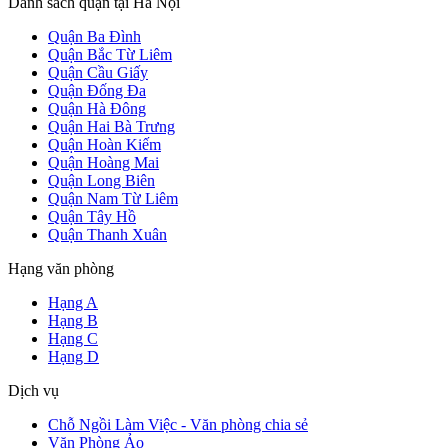
Danh sách quận tại Hà Nội
Quận Ba Đình
Quận Bắc Từ Liêm
Quận Cầu Giấy
Quận Đống Đa
Quận Hà Đông
Quận Hai Bà Trưng
Quận Hoàn Kiếm
Quận Hoàng Mai
Quận Long Biên
Quận Nam Từ Liêm
Quận Tây Hồ
Quận Thanh Xuân
Hạng văn phòng
Hạng A
Hạng B
Hạng C
Hạng D
Dịch vụ
Chỗ Ngồi Làm Việc - Văn phòng chia sẻ
Văn Phòng Ảo