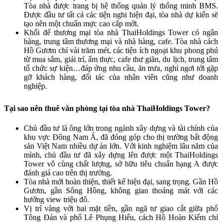
Tòa nhà được trang bị hệ thống quản lý thống minh BMS.
Được đầu tư tất cả các tiện nghi hiện đại, tòa nhà dự kiến sẽ
tạo nên một chuẩn mực cao cấp mới.
Khối đế thương mại tòa nhà ThaiHoldings Tower có ngân
hàng, trung tâm thương mại và nhà hàng, cafe. Tòa nhà cách
Hồ Gươm chỉ vài trăm mét, các tiện ích ngoại khu phong phú
từ mua sắm, giải trí, ẩm thực, cafe thư giãn, du lịch, trung tâm
tổ chức sự kiện…đáp ứng nhu cầu, ăn trưa, nghỉ ngơi tới gặp
gỡ khách hàng, đối tác của nhân viên cũng như doanh
nghiệp.
Tại sao nên thuê văn phòng tại tòa nhà ThaiHoldings Tower?
Chủ đầu tư là ông lớn trong ngành xây dựng và tài chính của
khu vực Đông Nam Á, đã đóng góp cho thị trường bất động
sản Việt Nam nhiều dự án lớn. Với kinh nghiệm lâu năm của
mình, chủ đầu tư đã xây dựng lên được một ThaiHoldings
Tower vô cùng chất lượng, sở hữu tiêu chuẩn hạng A được
đánh giá cao trên thị trường.
Tòa nhà mới hoàn thiện, thiết kế hiện đại, sang trọng. Gần Hồ
Gươm, gần Sông Hồng, không gian thoáng mát với các
hướng view triệu đô.
Vị trí vàng với hai mặt tiền, gần ngã tư giao cắt giữa phố
Tông Đản và phố Lê Phụng Hiểu, cách Hồ Hoàn Kiếm chỉ