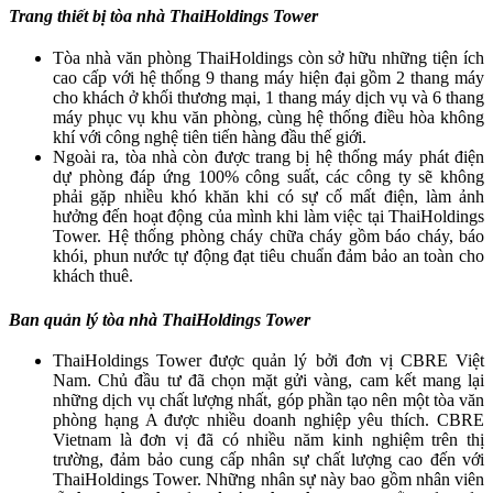
Trang thiết bị tòa nhà ThaiHoldings Tower
Tòa nhà văn phòng ThaiHoldings còn sở hữu những tiện ích
cao cấp với hệ thống 9 thang máy hiện đại gồm 2 thang máy
cho khách ở khối thương mại, 1 thang máy dịch vụ và 6 thang
máy phục vụ khu văn phòng, cùng hệ thống điều hòa không
khí với công nghệ tiên tiến hàng đầu thế giới.
Ngoài ra, tòa nhà còn được trang bị hệ thống máy phát điện
dự phòng đáp ứng 100% công suất, các công ty sẽ không
phải gặp nhiều khó khăn khi có sự cố mất điện, làm ảnh
hưởng đến hoạt động của mình khi làm việc tại ThaiHoldings
Tower. Hệ thống phòng cháy chữa cháy gồm báo cháy, báo
khói, phun nước tự động đạt tiêu chuẩn đảm bảo an toàn cho
khách thuê.
Ban quản lý tòa nhà ThaiHoldings Tower
ThaiHoldings Tower được quản lý bởi đơn vị CBRE Việt
Nam. Chủ đầu tư đã chọn mặt gửi vàng, cam kết mang lại
những dịch vụ chất lượng nhất, góp phần tạo nên một tòa văn
phòng hạng A được nhiều doanh nghiệp yêu thích. CBRE
Vietnam là đơn vị đã có nhiều năm kinh nghiệm trên thị
trường, đảm bảo cung cấp nhân sự chất lượng cao đến với
ThaiHoldings Tower. Những nhân sự này bao gồm nhân viên