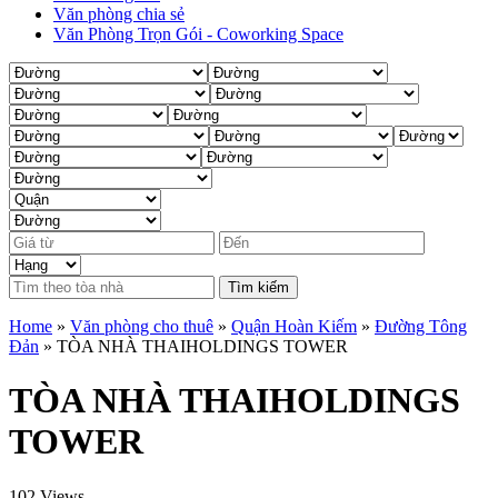
Văn phòng chia sẻ
Văn Phòng Trọn Gói - Coworking Space
Tìm kiếm
Home
»
Văn phòng cho thuê
»
Quận Hoàn Kiếm
»
Đường Tông
Đản
»
TÒA NHÀ THAIHOLDINGS TOWER
TÒA NHÀ THAIHOLDINGS
TOWER
102 Views