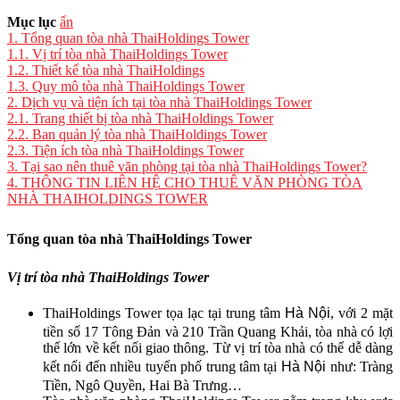
Mục lục
ẩn
1.
Tổng quan tòa nhà ThaiHoldings Tower
1.1.
Vị trí tòa nhà ThaiHoldings Tower
1.2.
Thiết kế tòa nhà ThaiHoldings
1.3.
Quy mô tòa nhà ThaiHoldings Tower
2.
Dịch vụ và tiện ích tại tòa nhà ThaiHoldings Tower
2.1.
Trang thiết bị tòa nhà ThaiHoldings Tower
2.2.
Ban quản lý tòa nhà ThaiHoldings Tower
2.3.
Tiện ích tòa nhà ThaiHoldings Tower
3.
Tại sao nên thuê văn phòng tại tòa nhà ThaiHoldings Tower?
4.
THÔNG TIN LIÊN HỆ CHO THUÊ VĂN PHÒNG TÒA
NHÀ THAIHOLDINGS TOWER
Tổng quan tòa nhà ThaiHoldings Tower
Vị trí tòa nhà ThaiHoldings Tower
ThaiHoldings Tower tọa lạc tại trung tâm
Hà Nội
, với 2 mặt
tiền số 17 Tông Đản và 210 Trần Quang Khải, tòa nhà có lợi
thế lớn về kết nối giao thông. Từ vị trí tòa nhà có thể dễ dàng
kết nối đến nhiều tuyến phố trung tâm tại
Hà Nội
như: Tràng
Tiền, Ngô Quyền, Hai Bà Trưng…