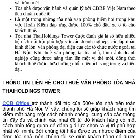
vài trăm mét.
Tòa nhà được vận hành và quản lý bởi CBRE Việt Nam theo
tiêu chuẩn quốc tế.
Là một trong những tòa nhà văn phòng hiếm hoi trong khu
vực Hoàn Kiếm đáp ứng được 100% chỗ đậu xe ô tô cho
khách thuê.
Tòa nhà ThaiHoldings Tower được đánh giá là sở hữu nhiều
tiện ích nổi trội phù hợp với các doanh nghiệp, các tập đoàn
kinh tế lớn, văn phòng đại diện của các tổ chức nước ngoài tại
Hà Nội. Khi thuê văn phòng tại tòa nhà, hình ảnh doanh
nghiệp cũng được nâng tầm lên một vị thế mới, đồng thời
khách thuê được thừa hưởng nhiều tiện ích sang trọng và hiện
đại.
THÔNG TIN LIÊN HỆ CHO THUÊ VĂN PHÒNG TÒA NHÀ
THAIHOLDINGS TOWER
CCB Office
trở thành đối tác của 500+ tòa nhà trên toàn
thành phố Hà Nội. Vì vậy, chúng tôi sẽ giúp khách hàng tìm
kiếm mặt bằng một cách nhanh chóng, cung cấp các thông
tin đầy đủ và chính xác nhất để từ đó khách hàng có một
cách nhìn tổng quan để đánh giá lựa chọn ra vị trí phù hợp
nhất với mình. Bởi chúng tôi hiểu được ưu nhược điểm của
từng tòa nhà, nên chúng tôi sẽ giúp khách hàng có được