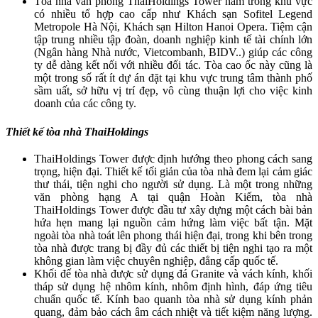
Tòa nhà văn phòng ThaiHoldings Tower nằm trong khu vực
có nhiều tổ hợp cao cấp như Khách sạn Sofitel Legend
Metropole Hà Nội, Khách sạn Hilton Hanoi Opera. Tiệm cận
tập trung nhiều tập đoàn, doanh nghiệp kinh tế tài chính lớn
(Ngân hàng Nhà nước, Vietcombanh, BIDV..) giúp các công
ty dễ dàng kết nối với nhiều đối tác. Tòa cao ốc này cũng là
một trong số rất ít dự án đặt tại khu vực trung tâm thành phố
sầm uất, sở hữu vị trí đẹp, vô cùng thuận lợi cho việc kinh
doanh của các công ty.
Thiết kế tòa nhà ThaiHoldings
ThaiHoldings Tower được định hướng theo phong cách sang
trọng, hiện đại. Thiết kế tối giản của tòa nhà đem lại cảm giác
thư thái, tiện nghi cho người sử dụng. Là một trong những
văn phòng hạng A tại quận Hoàn Kiếm, tòa nhà
ThaiHoldings Tower được đầu tư xây dựng một cách bài bản
hứa hẹn mang lại nguồn cảm hứng làm việc bất tận. Mặt
ngoài tòa nhà toát lên phong thái hiện đại, trong khi bên trong
tòa nhà được trang bị đầy đủ các thiết bị tiện nghi tạo ra một
không gian làm việc chuyên nghiệp, đẳng cấp quốc tế.
Khối đế tòa nhà được sử dụng đá Granite và vách kính, khối
tháp sử dụng hệ nhôm kính, nhôm định hình, đáp ứng tiêu
chuẩn quốc tế. Kính bao quanh tòa nhà sử dụng kính phản
quang, đảm bảo cách âm cách nhiệt và tiết kiệm năng lượng.