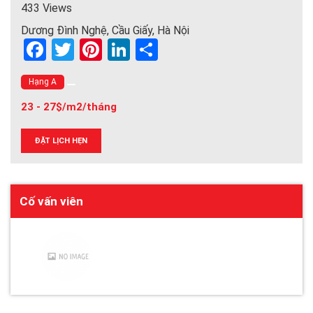
433 Views
Dương Đình Nghệ, Cầu Giấy, Hà Nội
F
T
Pi
Li
S
a
wi
nt
n
h
Hạng A
ce
tt
er
ke
ar
23 - 27$/m2/tháng
b
er
es
dI
e
o
t
n
ĐẶT LỊCH HẸN
o
k
Cố vấn viên