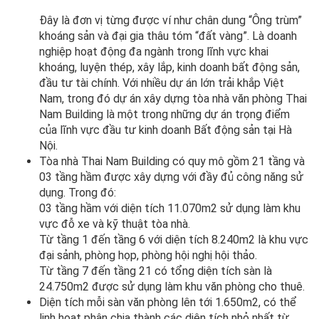
Đây là đơn vị từng được ví như chân dung “Ông trùm”
khoáng sản và đại gia thâu tóm “đất vàng”. Là doanh
nghiệp hoạt động đa ngành trong lĩnh vực khai
khoáng, luyện thép, xây lắp, kinh doanh bất động sản,
đầu tư tài chính. Với nhiều dự án lớn trải khắp Việt
Nam, trong đó dự án xây dựng tòa nhà văn phòng Thai
Nam Building là một trong những dự án trọng điểm
của lĩnh vực đầu tư kinh doanh Bất động sản tại Hà
Nội.
Tòa nhà Thai Nam Building có quy mô gồm 21 tầng và
03 tầng hầm được xây dựng với đầy đủ công năng sử
dụng. Trong đó:
03 tầng hầm với diện tích 11.070m2 sử dụng làm khu
vực đỗ xe và kỹ thuật tòa nhà.
Từ tầng 1 đến tầng 6 với diện tích 8.240m2 là khu vực
đại sảnh, phòng họp, phòng hội nghị hội thảo.
Từ tầng 7 đến tầng 21 có tổng diện tích sàn là
24.750m2 được sử dụng làm khu văn phòng cho thuê.
Diện tích mỗi sàn văn phòng lên tới 1.650m2, có thể
linh hoạt phân chia thành các diện tích nhỏ nhất từ