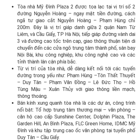
Tòa nhà Mỹ Đình Plaza 2 được tọa lạc tại vị trí số 2
đường Nguyễn Hoàng – ngay mặt tiền đường, cách
ngã tư giao cắt Nguyễn Hoàng – Phạm Hùng chỉ
200m. Đây là vị trí giáp danh giữa 2 quận Nam Từ
Liêm, và Cầu Giấy, TP
Hà Nội
, tiếp giáp đường vành dai
3 và đường cao tốc trên cap, giao thông thuận tiện di
chuyển đến các cửa ngõ trung tâm thành phố, sân bay
Nội Bài, khu công nghiệp, khu công nghệ cao và các
tỉnh thành lân cận phía bắc.
Từ vị trí của tòa nhà, dễ dàng kết nối tới các tuyến
đường trong yếu như: Phạm Hùng –Tôn Thất Thuyết
– Duy Tân – Phạm Văn Đồng – Lê Đức Thọ – Hồ
Tùng Mậu – Xuân Thủy với giao thông liền mạch,
thông thoáng.
Bán kính xung quanh tòa nhà là các dự án, công trình
nổi bật: Tổ hợp trung tâm thương mại – văn phòng –
căn hộ cao cấp Sunshine Center, Dolphin Plaza, The
Garden Hill, An Bình Plaza, FLC Green Home, IDMC Mỹ
Đình và khu tập trung cao ốc văn phòng tại tuyến phố
Duy Tân – Cầu Giấy.