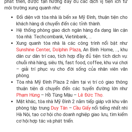
phát triển, được tận hưởng đầy đủ các dịch vj tiện ích từ
môi trường xung quanh như:
Đối diện với tòa nhà là bến xe Mỹ Đình, thuận tiện cho
khách hàng di chuyển đến các tỉnh thành.
Hệ thống phòng giao dịch ngân hàng đa dạng lân cận
tòa nhà: Techcombank, Vietinbank, …
Xung quanh tòa nhà là các công trình nổi bật như
Sunshine Center
,
Dolphin Plaza
, An Bình Home, …, khu
dân cư dân trí cao, tích hợp đầy đủ tiện tích dịch vụ:
chuỗi nhà hàng, siêu thị, fast food, coffee, khu vui chơi
– giải trí phục vụ cho đời sống của nhân viên văn
phòng.
Tòa nhà Mỹ Đình Plaza 2 nằm tại vị trí có giao thông
thuận tiện di chuyển đến các tuyến đường lớn như
Phạm Hùng
– Hồ Tùng Mậu –
Lê Đức Thọ
.
Mặt khác, tòa nhà Mỹ Đình 2 nằm tiếp giáp với khu văn
phòng tập trung
Duy Tân
–
Cầu Giấy
nổi tiếng nhất nhì
Hà Nội, tạo cơ hội cho doanh nghiệp giao lưu, tìm kiếm
cơ hội hợp tác và phát triển.