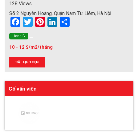
128 Views
Số 2 Nguyễn Hoàng, Quận Nam Từ Liêm, Hà Nội
F
T
Pi
Li
S
a
wi
nt
n
h
Hạng B
ce
tt
er
ke
ar
10 - 12 $/m2/tháng
b
er
es
dI
e
o
t
n
ĐẶT LỊCH HẸN
o
k
Cố vấn viên