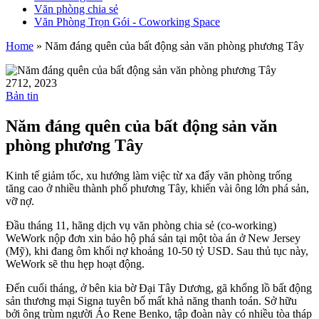
Văn phòng chia sẻ
Văn Phòng Trọn Gói - Coworking Space
Home
»
Năm đáng quên của bất động sản văn phòng phương Tây
27
12, 2023
Bản tin
Năm đáng quên của bất động sản văn
phòng phương Tây
Kinh tế giảm tốc, xu hướng làm việc từ xa đẩy văn phòng trống
tăng cao ở nhiều thành phố phương Tây, khiến vài ông lớn phá sản,
vỡ nợ.
Đầu tháng 11, hãng dịch vụ văn phòng chia sẻ (co-working)
WeWork nộp đơn xin bảo hộ phá sản tại một tòa án ở New Jersey
(Mỹ), khi đang ôm khối nợ khoảng 10-50 tỷ USD. Sau thủ tục này,
WeWork sẽ thu hẹp hoạt động.
Đến cuối tháng, ở bên kia bờ Đại Tây Dương, gã khổng lồ bất động
sản thương mại Signa tuyên bố mất khả năng thanh toán. Sở hữu
bởi ông trùm người Áo Rene Benko, tập đoàn này có nhiều tòa tháp