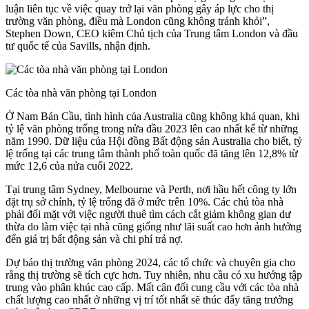
luận liên tục về việc quay trở lại văn phòng gây áp lực cho thị
trường văn phòng, điều mà London cũng không tránh khỏi”,
Stephen Down, CEO kiêm Chủ tịch của Trung tâm London và đầu
tư quốc tế của Savills, nhận định.
Các tòa nhà văn phòng tại London
Ở Nam Bán Cầu, tình hình của Australia cũng không khả quan, khi
tỷ lệ văn phòng trống trong nửa đầu 2023 lên cao nhất kể từ những
năm 1990. Dữ liệu của Hội đồng Bất động sản Australia cho biết, tỷ
lệ trống tại các trung tâm thành phố toàn quốc đã tăng lên 12,8% từ
mức 12,6 của nửa cuối 2022.
Tại trung tâm Sydney, Melbourne và Perth, nơi hầu hết công ty lớn
đặt trụ sở chính, tỷ lệ trống đã ở mức trên 10%. Các chủ tòa nhà
phải đối mặt với việc người thuê tìm cách cắt giảm không gian dư
thừa do làm việc tại nhà cũng giống như lãi suất cao hơn ảnh hưởng
đến giá trị bất động sản và chi phí trả nợ.
Dự báo thị trường văn phòng 2024, các tổ chức và chuyên gia cho
rằng thị trường sẽ tích cực hơn. Tuy nhiên, nhu cầu có xu hướng tập
trung vào phân khúc cao cấp. Mất cân đối cung cầu với các tòa nhà
chất lượng cao nhất ở những vị trí tốt nhất sẽ thúc đẩy tăng trưởng