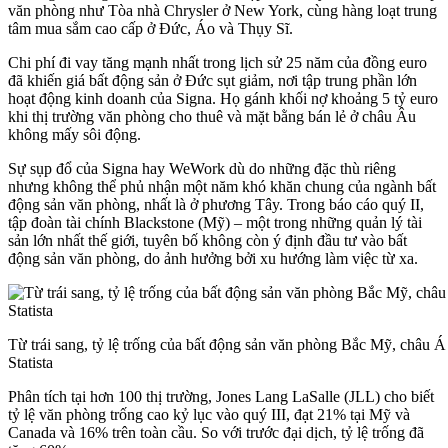
văn phòng như Tòa nhà Chrysler ở New York, cùng hàng loạt trung
tâm mua sắm cao cấp ở Đức, Áo và Thụy Sĩ.
Chi phí đi vay tăng mạnh nhất trong lịch sử 25 năm của đồng euro
đã khiến giá bất động sản ở Đức sụt giảm, nơi tập trung phần lớn
hoạt động kinh doanh của Signa. Họ gánh khối nợ khoảng 5 tỷ euro
khi thị trường văn phòng cho thuê và mặt bằng bán lẻ ở châu Âu
không mấy sôi động.
Sự sụp đổ của Signa hay WeWork dù do những đặc thù riêng
nhưng không thể phủ nhận một năm khó khăn chung của ngành bất
động sản văn phòng, nhất là ở phương Tây. Trong báo cáo quý II,
tập đoàn tài chính Blackstone (Mỹ) – một trong những quản lý tài
sản lớn nhất thế giới, tuyên bố không còn ý định đầu tư vào bất
động sản văn phòng, do ảnh hưởng bởi xu hướng làm việc từ xa.
Từ trái sang, tỷ lệ trống của bất động sản văn phòng Bắc Mỹ, châu 
Statista
Phân tích tại hơn 100 thị trường, Jones Lang LaSalle (JLL) cho biết
tỷ lệ văn phòng trống cao kỷ lục vào quý III, đạt 21% tại Mỹ và
Canada và 16% trên toàn cầu. So với trước đại dịch, tỷ lệ trống đã