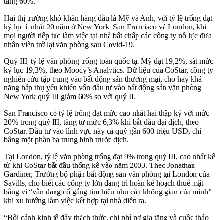
tăng 60%.
Hai thị trường khó khăn hàng đầu là Mỹ và Anh, với tỷ lệ trống đạt
kỷ lục ít nhất 20 năm ở New York, San Francisco và London, khi
mọi người tiếp tục làm việc tại nhà bất chấp các công ty nỗ lực đưa
nhân viên trở lại văn phòng sau Covid-19.
Quý III, tỷ lệ văn phòng trống toàn quốc tại Mỹ đạt 19,2%, sát mức
kỷ lục 19,3%, theo Moody’s Analytics. Dữ liệu của CoStar, công ty
nghiên cứu tập trung vào bất động sản thương mại, cho hay khả
năng hấp thụ yếu khiến vốn đầu tư vào bất động sản văn phòng
New York quý III giảm 60% so với quý II.
San Francisco có tỷ lệ trống đạt mức cao nhất hai thập kỷ với mức
20% trong quý III, tăng từ mức 6,3% khi bắt đầu đại dịch, theo
CoStar. Đầu tư vào lĩnh vực này cả quý gần 600 triệu USD, chỉ
bằng một phần ba trung bình trước dịch.
Tại London, tỷ lệ văn phòng trống đạt 9% trong quý III, cao nhất kể
từ khi CoStar bắt đầu thống kê vào năm 2003. Theo Jonathan
Gardiner, Trưởng bộ phận bất động sản văn phòng tại London của
Savills, cho biết các công ty lớn đang trì hoãn kế hoạch thuê mặt
bằng vì “vẫn đang cố gắng tìm hiểu nhu cầu không gian của mình”
khi xu hướng làm việc kết hợp tại nhà diễn ra.
“Bối cảnh kinh tế đầy thách thức, chi phí nợ gia tăng và cuộc thảo