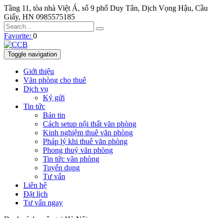
Tầng 11, tòa nhà Việt Á, số 9 phố Duy Tân, Dịch Vọng Hậu, Cầu
Giấy, HN
0985575185
Favorite:
0
Toggle navigation
Giới thiệu
Văn phòng cho thuê
Dịch vụ
Ký gửi
Tin tức
Bản tin
Cách setup nội thất văn phòng
Kinh nghiệm thuê văn phòng
Pháp lý khi thuê văn phòng
Phong thuỷ văn phòng
Tin tức văn phòng
Tuyển dụng
Tư vấn
Liên hệ
Đặt lịch
Tư vấn ngay