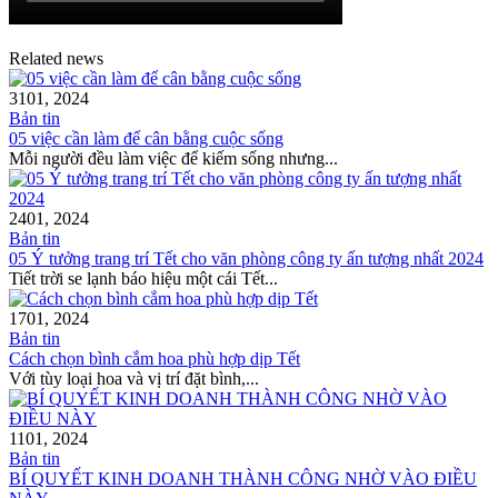
Related news
31
01, 2024
Bản tin
05 việc cần làm để cân bằng cuộc sống
Mỗi người đều làm việc để kiếm sống nhưng...
24
01, 2024
Bản tin
05 Ý tưởng trang trí Tết cho văn phòng công ty ấn tượng nhất 2024
Tiết trời se lạnh báo hiệu một cái Tết...
17
01, 2024
Bản tin
Cách chọn bình cắm hoa phù hợp dịp Tết
Với tùy loại hoa và vị trí đặt bình,...
11
01, 2024
Bản tin
BÍ QUYẾT KINH DOANH THÀNH CÔNG NHỜ VÀO ĐIỀU