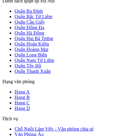
Danh sách quận tại Hà Nội
Quận Ba Đình
Quận Bắc Từ Liêm
Quận Cầu Giấy
Quận Đống Đa
Quận Hà Đông
Quận Hai Bà Trưng
Quận Hoàn Kiếm
Quận Hoàng Mai
Quận Long Biên
Quận Nam Từ Liêm
Quận Tây Hồ
Quận Thanh Xuân
Hạng văn phòng
Hạng A
Hạng B
Hạng C
Hạng D
Dịch vụ
Chỗ Ngồi Làm Việc - Văn phòng chia sẻ
Văn Phòng Ảo