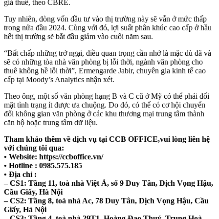
giá thuê, theo CBRE.
Tuy nhiên, dòng vốn đầu tư vào thị trường này sẽ vẫn ở mức thấp
trong nửa đầu 2024. Cùng với đó, lợi suất phân khúc cao cấp ở hầu
hết thị trường sẽ bắt đầu giảm vào cuối năm sau.
“Bất chấp những trở ngại, điều quan trọng cần nhớ là mặc dù đã và
sẽ có những tòa nhà văn phòng bị lỗi thời, ngành văn phòng cho
thuê không hề lỗi thời”, Ermengarde Jabir, chuyên gia kinh tế cao
cấp tại Moody’s Analytics nhận xét.
Theo ông, một số văn phòng hạng B và C cũ ở Mỹ có thể phải đối
mặt tình trạng ít được ưa chuộng. Do đó, có thể có cơ hội chuyển
đổi không gian văn phòng ở các khu thương mại trung tâm thành
căn hộ hoặc trung tâm dữ liệu.
Tham khảo thêm về dịch vụ tại CCB OFFICE,vui lòng liên hệ
với chúng tôi qua:
• Website: https://ccboffice.vn/
• Hotline : 0985.575.185
• Địa chỉ :
– CS1: Tầng 11, toà nhà Việt Á, số 9 Duy Tân, Dịch Vọng Hậu,
Cầu Giấy, Hà Nội
– CS2: Tầng 8, toà nhà Ac, 78 Duy Tân, Dịch Vọng Hậu, Cầu
Giấy, Hà Nội
– CS3: Tầng 4, toà nhà 29T1, Hoàng Đạo Thuý, Trung Hoà,