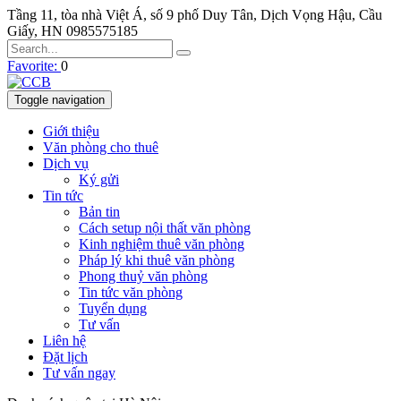
Tầng 11, tòa nhà Việt Á, số 9 phố Duy Tân, Dịch Vọng Hậu, Cầu
Giấy, HN
0985575185
Favorite:
0
Toggle navigation
Giới thiệu
Văn phòng cho thuê
Dịch vụ
Ký gửi
Tin tức
Bản tin
Cách setup nội thất văn phòng
Kinh nghiệm thuê văn phòng
Pháp lý khi thuê văn phòng
Phong thuỷ văn phòng
Tin tức văn phòng
Tuyển dụng
Tư vấn
Liên hệ
Đặt lịch
Tư vấn ngay