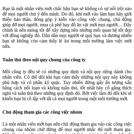
Bạn là một nhân viên mới chắc hẳn bạn sẽ không có sự nổi trội nào
để mọi người chú ý đến mình. Do đó, khi mới vào làm bạn hãy giới
thiệu bản thân, đóng góp ý kiến vào công việc chung, chủ động
giúp đỡ mọi người, mua cà phê hay đồ ăn vặt mời mọi người… Đây
chính là nền móng tốt để xây dựng nên những mối quan hệ tốt đẹp
với đồng nghiệp đó. Dần dần mọi người sẽ quý bạn và đương nhiên
bạn sẽ không còn cảm thấy lẻ loi trong môi trường làm việc mới
nữa.
Tuân thủ theo nội quy chung của công ty
Mỗi công ty đều sẽ có những quy định và nội quy riêng dành cho
nhân viên. Có thể đôi khi bạn cảm thấy những nội quy này không
phù hợp và có phần kỳ quặc. Tuy nhiên đừng gây ấn tượng xấu
bằng cách nổi loạn và không tuân thủ, tốt nhất hãy cố gắng thích
nghi và tuân thủ theo những quy định đó. Bởi việc làm đó đôi khi sẽ
khiến bạn bị cô lập với tất cả mọi người trong một môi trường mới.
Chủ động tham gia các công việc nhóm
Là một nhân viên mới bạn nên chủ động tham gia vào các công việc
chung của nhóm chứ đừng để mọi người nhắc thì mới tham gia.