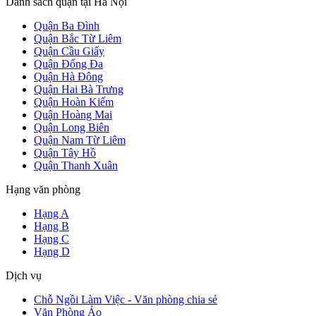
Danh sách quận tại Hà Nội
Quận Ba Đình
Quận Bắc Từ Liêm
Quận Cầu Giấy
Quận Đống Đa
Quận Hà Đông
Quận Hai Bà Trưng
Quận Hoàn Kiếm
Quận Hoàng Mai
Quận Long Biên
Quận Nam Từ Liêm
Quận Tây Hồ
Quận Thanh Xuân
Hạng văn phòng
Hạng A
Hạng B
Hạng C
Hạng D
Dịch vụ
Chỗ Ngồi Làm Việc - Văn phòng chia sẻ
Văn Phòng Ảo