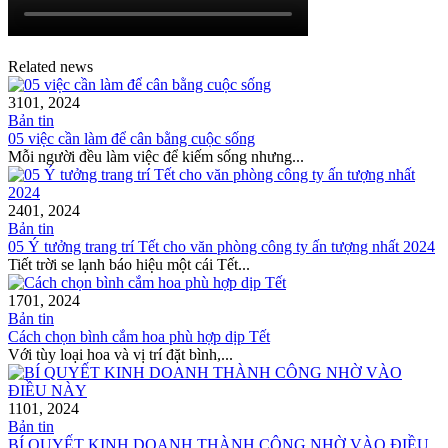
Related news
31
01, 2024
Bản tin
05 việc cần làm để cân bằng cuộc sống
Mỗi người đều làm việc để kiếm sống nhưng...
24
01, 2024
Bản tin
05 Ý tưởng trang trí Tết cho văn phòng công ty ấn tượng nhất 2024
Tiết trời se lạnh báo hiệu một cái Tết...
17
01, 2024
Bản tin
Cách chọn bình cắm hoa phù hợp dịp Tết
Với tùy loại hoa và vị trí đặt bình,...
11
01, 2024
Bản tin
BÍ QUYẾT KINH DOANH THÀNH CÔNG NHỜ VÀO ĐIỀU