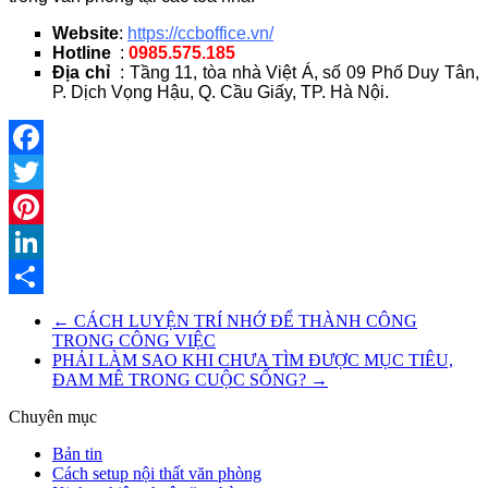
Website
:
https://ccboffice.vn/
Hotline
:
0985.575.185
Địa chỉ
: Tầng 11, tòa nhà Việt Á, số 09 Phố Duy Tân,
P. Dịch Vọng Hậu, Q. Cầu Giấy, TP. Hà Nội.
Facebook
Twitter
Pinterest
LinkedIn
Share
←
CÁCH LUYỆN TRÍ NHỚ ĐỂ THÀNH CÔNG
TRONG CÔNG VIỆC
PHẢI LÀM SAO KHI CHƯA TÌM ĐƯỢC MỤC TIÊU,
ĐAM MÊ TRONG CUỘC SỐNG?
→
Chuyên mục
Bản tin
Cách setup nội thất văn phòng