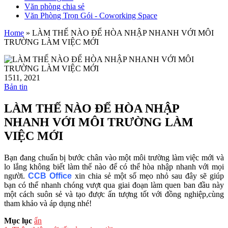
Văn phòng chia sẻ
Văn Phòng Trọn Gói - Coworking Space
Home
»
LÀM THẾ NÀO ĐỂ HÒA NHẬP NHANH VỚI MÔI
TRƯỜNG LÀM VIỆC MỚI
15
11, 2021
Bản tin
LÀM THẾ NÀO ĐỂ HÒA NHẬP
NHANH VỚI MÔI TRƯỜNG LÀM
VIỆC MỚI
Bạn đang chuẩn bị bước chân vào một môi trường làm việc mới và
lo lắng không biết làm thế nào để có thể hòa nhập nhanh với mọi
người.
CCB Office
xin chia sẻ một số mẹo nhỏ sau đây sẽ giúp
bạn có thể nhanh chóng vượt qua giai đoạn làm quen ban đầu này
một cách suôn sẻ và tạo được ấn tượng tốt với đồng nghiệp,cùng
tham khảo và áp dụng nhé!
Mục lục
ẩn