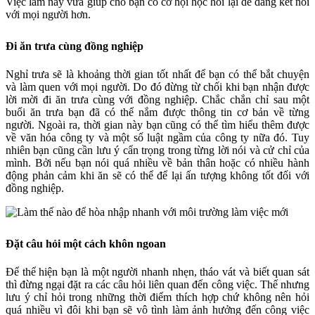
Việc làm này vừa giúp cho bạn có cơ hội học hỏi lại dễ dàng kết nối
với mọi người hơn.
Đi ăn trưa cùng đồng nghiệp
Nghỉ trưa sẽ là khoảng thời gian tốt nhất để bạn có thể bắt chuyện
và làm quen với mọi người. Do đó đừng từ chối khi bạn nhận được
lời mời đi ăn trưa cùng với đồng nghiệp. Chắc chắn chỉ sau một
buổi ăn trưa bạn đã có thể nắm được thông tin cơ bản về từng
người. Ngoài ra, thời gian này bạn cũng có thể tìm hiểu thêm được
về văn hóa công ty và một số luật ngầm của công ty nữa đó. Tuy
nhiên bạn cũng cần lưu ý cẩn trọng trong từng lời nói và cử chỉ của
mình. Bởi nếu bạn nói quá nhiều về bản thân hoặc có nhiều hành
động phản cảm khi ăn sẽ có thể để lại ấn tượng không tốt đối với
đồng nghiệp.
Đặt câu hỏi một cách khôn ngoan
Để thể hiện bạn là một người nhanh nhẹn, tháo vát và biết quan sát
thì đừng ngại đặt ra các câu hỏi liên quan đến công việc. Thế nhưng
lưu ý chỉ hỏi trong những thời điểm thích hợp chứ không nên hỏi
quá nhiều vì đôi khi bạn sẽ vô tình làm ảnh hưởng đến công việc