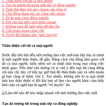
1.
Thân thiện với tất cả mọi người
2.
Tạo ấn tượng tốt trong mắt sếp và đồng nghiệp
3.
Tuân thủ theo nội quy chung của công ty
4.
Chủ động tham gia các công việc nhóm
5.
Đi ăn trưa cùng đồng nghiệp
6.
Đặt câu hỏi một cách khôn ngoan
7.
Không ngại đề nghị giúp đỡ khi cần
8.
Cẩn trọng trong công việc
9.
Tuyệt đối không nên “tám chuyện”
Thân thiện với tất cả mọi người
Bước đầu tiên khi đến môi trường làm việc mới bạn hãy bày tỏ mình
là một người thân thiện, dễ gần. Bằng cách chủ động làm quen với
tất cả mọi người, luôn niềm nở và nhiệt tình trong mọi công việc
được giao. Nếu như vẫn không có ai chú ý đến bạn thì cũng đừng
vội nản chí, hãy cứ tiếp tục giữ thái độ thân thiện này và sớm muộn
gì bạn cũng sẽ được chú ý. Tuy nhiên, không nên tỏ ra quá nhiệt
tình hay thân thiện vì đôi khi bạn sẽ làm cho người khác cảm thấy
khó chịu và nghĩ bạn là người “vô duyên” đó.
Tạo ấn tượng tốt trong mắt sếp và đồng nghiệp