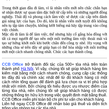
Trong thời gian đầu đi làm, vì là nhân viên mới nên chắc chắn bạn
sẽ nhận được sự quan tâm đặc biệt từ cấp trên và những người đồng
nghiệp. Thái độ và phong cách làm việc sẽ được các cấp trên đánh
giá năng lực của bạn. Do đó, khi là nhân viên mới tuyệt đối không
nên tụ tập tám chuyện, không lười biếng mà hãy tập trung vào công
việc chính.
Mặc dù đi làm là để làm việc, thế nhưng hãy cố gắng hòa đồng với
tất cả mọi người để tạo nên một môi trường làm việc thoải mái và
tạo sự hứng khởi mỗi khi bước chân đến công ty nhé. Hy vọng với
những chia sẻ trên đây sẽ giúp bạn có thể hòa nhập với môi trường
mới một cách nhanh chóng nhất. Chúc các bạn thành công.
CCB Office
trở thành đối tác của 500+ tòa nhà trên toàn
thành phố
Hà Nội
. Vì vậy, chúng tôi sẽ giúp khách hàng tìm
kiếm mặt bằng một cách nhanh chóng, cung cấp các thông
tin đầy đủ và chính xác nhất để từ đó khách hàng có một
cách nhìn tổng quan để đánh giá lựa chọn ra vị trí phù hợp
nhất với mình. Bởi chúng tôi hiểu được ưu nhược điểm của
từng tòa nhà, nên chúng tôi sẽ giúp khách hàng có được
những thông tin hữu ích trong việc quyết định mặt bằng thuê.
CCB Office miễn phí toàn bộ chi phí tư vấn cho khách hàng.
Liên hệ ngay CCB Office để nhận báo giá thuê và diện tích
trống văn phòng tại các tòa nhà.