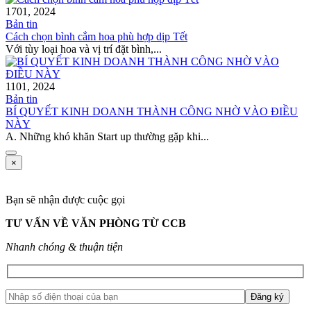
17
01, 2024
Bản tin
Cách chọn bình cắm hoa phù hợp dịp Tết
Với tùy loại hoa và vị trí đặt bình,...
11
01, 2024
Bản tin
BÍ QUYẾT KINH DOANH THÀNH CÔNG NHỜ VÀO ĐIỀU
NÀY
A. Những khó khăn Start up thường gặp khi...
×
Bạn sẽ nhận được cuộc gọi
TƯ VẤN VỀ VĂN PHÒNG TỪ CCB
Nhanh chóng & thuận tiện