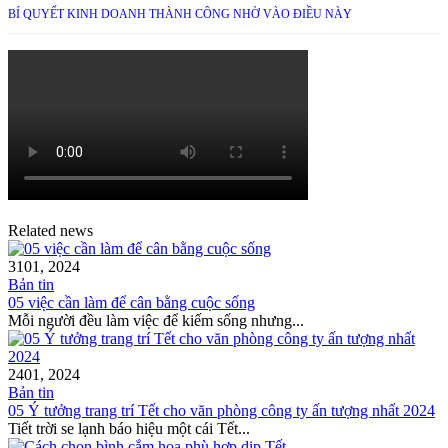
BÍ QUYẾT KINH DOANH THÀNH CÔNG NHỜ VÀO ĐIỀU NÀY
Related news
31
01, 2024
Bản tin
05 việc cần làm để cân bằng cuộc sống
Mỗi người đều làm việc để kiếm sống nhưng...
24
01, 2024
Bản tin
05 Ý tưởng trang trí Tết cho văn phòng công ty ấn tượng nhất 2024
Tiết trời se lạnh báo hiệu một cái Tết...