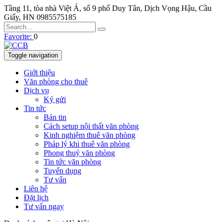
Tầng 11, tòa nhà Việt Á, số 9 phố Duy Tân, Dịch Vọng Hậu, Cầu
Giấy, HN
0985575185
Favorite:
0
Toggle navigation
Giới thiệu
Văn phòng cho thuê
Dịch vụ
Ký gửi
Tin tức
Bản tin
Cách setup nội thất văn phòng
Kinh nghiệm thuê văn phòng
Pháp lý khi thuê văn phòng
Phong thuỷ văn phòng
Tin tức văn phòng
Tuyển dụng
Tư vấn
Liên hệ
Đặt lịch
Tư vấn ngay