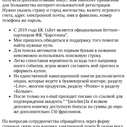
дли большинства интернет-пользователей регистрация.
Нужно указать страну и город жительства, валюту игрового
счета, адрес электронной почты, имя и фамилию, номер
телефона же пароль.
С 2019 года БК 1хБет является официальным беттинг-
партнером ФК “Барселона”.
Мне пришлось обходиться в поддержку, того помогли
найти нужные пути.
Для поиска автоматов по первым буквам в названии
невозможно использовать поисковую строку.
Легко сопоставив вероятность исхода того например
иного события, игрок может составить мой прогноз и
оформить купон.
На единственной навигационной панели располагаются
опции, которые ведете к букмекерской конторе, разделу
«Live», многим продуктам, разделу «Promo» и разделу
«Больше».
После только на e-mail приходит письмо со ссылкой для
подтверждения аккаунта.” “[newline]За 4 всяком
депозита новичку доступную бонусы на суммы до евро
же дополнительно 150 фриспинов.
По вопросам сотрудничества обращайтесь через форму
сторонах связи или вопреки электронной почте В целом могу