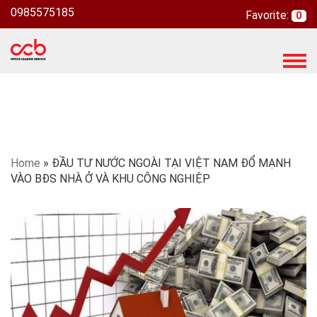
0985575185
Favorite:
0
T
o
g
g
l
e
n
Home
»
ĐẦU TƯ NƯỚC NGOÀI TẠI VIỆT NAM ĐỔ MẠNH
a
VÀO BĐS NHÀ Ở VÀ KHU CÔNG NGHIỆP
v
i
g
a
t
i
o
n