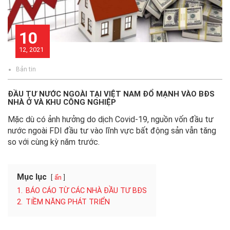
10
12, 2021
Bản tin
ĐẦU TƯ NƯỚC NGOÀI TẠI VIỆT NAM ĐỔ MẠNH VÀO BĐS
NHÀ Ở VÀ KHU CÔNG NGHIỆP
Mặc dù có ảnh hưởng do dịch Covid-19, nguồn vốn đầu tư
nước ngoài FDI đầu tư vào lĩnh vực bất động sản vẫn tăng
so với cùng kỳ năm trước.
Mục lục
ẩn
1.
BÁO CÁO TỪ CÁC NHÀ ĐẦU TƯ BĐS
2.
TIỀM NĂNG PHÁT TRIỂN