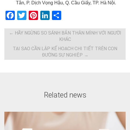
Tân, P. Dịch Vọng Hậu, Q. Cầu Giấy, TP. Hà Nội.
F
T
Pi
Li
S
a
wi
nt
n
h
ce
tt
er
ke
ar
←
HÃY NGỪNG SO SÁNH BẢN THÂN MÌNH VỚI NGƯỜI
KHÁC
b
er
es
dI
e
TẠI SAO CẦN LẬP KẾ HOẠCH CHI TIẾT TRÊN CON
o
t
n
ĐƯỜNG SỰ NGHIỆP
→
o
k
Related news