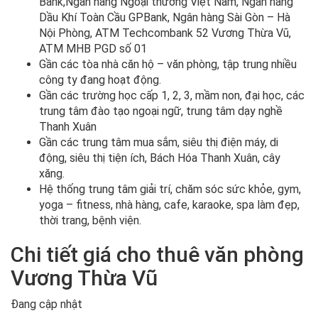
Bank,Ngân hàng Ngoại thương Việt Nam, Ngân hàng
Dầu Khí Toàn Cầu GPBank, Ngân hàng Sài Gòn – Hà
Nội Phòng, ATM Techcombank 52 Vương Thừa Vũ,
ATM MHB PGD số 01
Gần các tòa nhà căn hộ – văn phòng, tập trung nhiều
công ty đang hoạt động.
Gần các trường học cấp 1, 2, 3, mầm non, đại học, các
trung tâm đào tạo ngoại ngữ, trung tâm dạy nghề
Thanh Xuân
Gần các trung tâm mua sắm, siêu thị điện máy, di
động, siêu thị tiện ích, Bách Hóa Thanh Xuân, cây
xăng.
Hệ thống trung tâm giải trí, chăm sóc sức khỏe, gym,
yoga – fitness, nhà hàng, cafe, karaoke, spa làm đẹp,
thời trang, bệnh viện.
Chi tiết giá cho thuê văn phòng
Vương Thừa Vũ
Đang cập nhật