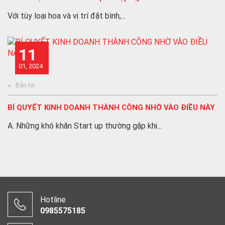
Với tùy loại hoa và vị trí đặt bình,...
11
01, 2024
Bản tin
BÍ QUYẾT KINH DOANH THÀNH CÔNG NHỜ VÀO ĐIỀU NÀY
A. Những khó khăn Start up thường gặp khi...
Hotline
0985575185