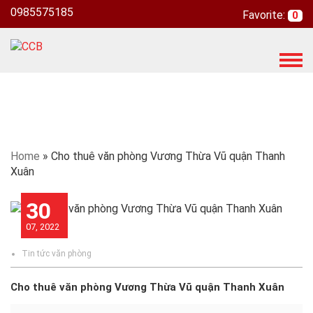
0985575185
Favorite:
0
T
o
g
g
l
e
n
Home
»
Cho thuê văn phòng Vương Thừa Vũ quận Thanh
a
Xuân
v
i
30
g
07, 2022
a
t
Tin tức văn phòng
i
o
Cho thuê văn phòng Vương Thừa Vũ quận Thanh Xuân
n