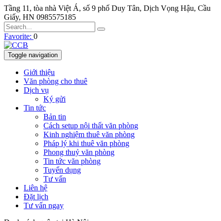
Tầng 11, tòa nhà Việt Á, số 9 phố Duy Tân, Dịch Vọng Hậu, Cầu
Giấy, HN
0985575185
Favorite:
0
Toggle navigation
Giới thiệu
Văn phòng cho thuê
Dịch vụ
Ký gửi
Tin tức
Bản tin
Cách setup nội thất văn phòng
Kinh nghiệm thuê văn phòng
Pháp lý khi thuê văn phòng
Phong thuỷ văn phòng
Tin tức văn phòng
Tuyển dụng
Tư vấn
Liên hệ
Đặt lịch
Tư vấn ngay