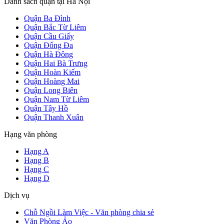
Danh sách quận tại Hà Nội
Quận Ba Đình
Quận Bắc Từ Liêm
Quận Cầu Giấy
Quận Đống Đa
Quận Hà Đông
Quận Hai Bà Trưng
Quận Hoàn Kiếm
Quận Hoàng Mai
Quận Long Biên
Quận Nam Từ Liêm
Quận Tây Hồ
Quận Thanh Xuân
Hạng văn phòng
Hạng A
Hạng B
Hạng C
Hạng D
Dịch vụ
Chỗ Ngồi Làm Việc - Văn phòng chia sẻ
Văn Phòng Ảo