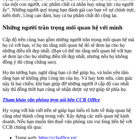
của một con người, các phẩm chất cá nhân hay năng lực của người
ấy”. Những người quý trọng bạn đánh giá cao bạn về sự chính trực,
kiến thức, l.òng can đảm, hay cả ba phẩm chất đó cộng lại.
Những người trân trọng mối quan hệ với mình
Cấp độ trên cùng bao gồm những người trân trọng mối quan hệ mà
họ có với bạn, vì họ tin rằng mối quan hệ đó sẽ đem lại cho họ
những điều tốt đẹp nhất. (Bạn có thể tin rằng mối quan hệ với bạn
sẽ đem lại cho họ những điều tốt đẹp nhất, nhưng nếu họ không
đồng ý thì cũng chẳng sao).
Họ tin tưởng bạn, nghĩ rằng bạn có thể giúp họ, và luôn yên tâm
rằng bạn sẽ không phụ l.òng tin của họ. Và hay hơn nữa, cảm giác
này là hai chiều; khi bạn giúp đỡ những người ở cấp độ cao nhất
này thì đồng thời bạn cũng sẽ nhận được sự trợ giúp từ phía họ.
Tham khảo văn phòng trọn gói bên CCB Office
Hy vọng với bài viết trên sẽ giúp bạn hiểu rõ hơn về tháp quan hệ
cũng như thành công trong việc Xây dựng các mối quan hệ kinh
doanh. Nếu bạn muốn tìm thuê văn phòng xin vui lòng liên hệ với
CCB chúng tôi qua:
Trang web:
https://ccboffice.vn/