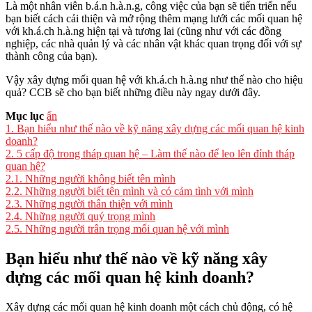
Là một nhân viên b.á.n h.à.n.g, công việc của bạn sẽ tiến triển nếu
bạn biết cách cải thiện và mở rộng thêm mạng lưới các mối quan hệ
với kh.á.ch h.à.ng hiện tại và tương lai (cũng như với các đồng
nghiệp, các nhà quản lý và các nhân vật khác quan trọng đối với sự
thành công của bạn).
Vậy xây dựng mối quan hệ với kh.á.ch h.à.ng như thế nào cho hiệu
quả? CCB sẽ cho bạn biết những điều này ngay dưới đây.
Mục lục
ẩn
1.
Bạn hiểu như thế nào về kỹ năng xây dựng các mối quan hệ kinh
doanh?
2.
5 cấp độ trong tháp quan hệ – Làm thế nào để leo lên đỉnh tháp
quan hệ?
2.1.
Những người không biết tên mình
2.2.
Những người biết tên mình và có cảm tình với mình
2.3.
Những người thân thiện với mình
2.4.
Những người quý trọng mình
2.5.
Những người trân trọng mối quan hệ với mình
Bạn hiểu như thế nào về kỹ năng xây
dựng các mối quan hệ kinh doanh?
Xây dựng các mối quan hệ kinh doanh một cách chủ động, có hệ