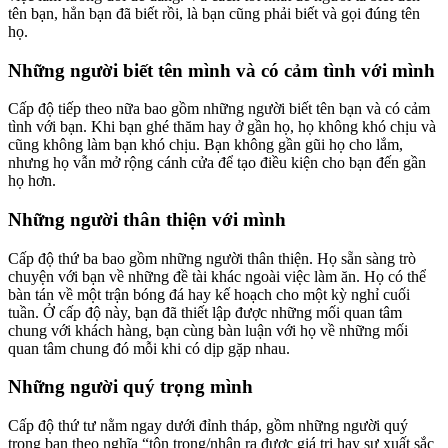
tên bạn, hẳn bạn đã biết rồi, là bạn cũng phải biết và gọi đúng tên
họ.
Những người biết tên mình và có cảm tình với mình
Cấp độ tiếp theo nữa bao gồm những người biết tên bạn và có cảm
tình với bạn. Khi bạn ghé thăm hay ở gần họ, họ không khó chịu và
cũng không làm bạn khó chịu. Bạn không gần gũi họ cho lắm,
nhưng họ vẫn mở rộng cánh cửa để tạo điều kiện cho bạn đến gần
họ hơn.
Những người thân thiện với mình
Cấp độ thứ ba bao gồm những người thân thiện. Họ sẵn sàng trò
chuyện với bạn về những đề tài khác ngoài việc làm ăn. Họ có thể
bàn tán về một trận bóng đá hay kế hoạch cho một kỳ nghỉ cuối
tuần. Ở cấp độ này, bạn đã thiết lập được những mối quan tâm
chung với khách hàng, bạn cùng bàn luận với họ về những mối
quan tâm chung đó mỗi khi có dịp gặp nhau.
Những người quý trọng mình
Cấp độ thứ tư nằm ngay dưới đỉnh tháp, gồm những người quý
trọng bạn theo nghĩa “tôn trọng/nhận ra được giá trị hay sự xuất sắc