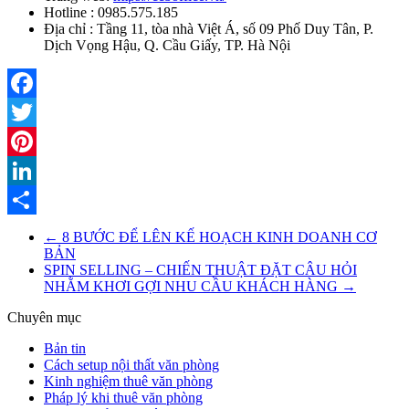
Hotline : 0985.575.185
Địa chỉ : Tầng 11, tòa nhà Việt Á, số 09 Phố Duy Tân, P.
Dịch Vọng Hậu, Q. Cầu Giấy, TP. Hà Nội
Facebook
Twitter
Pinterest
LinkedIn
Share
←
8 BƯỚC ĐỂ LÊN KẾ HOẠCH KINH DOANH CƠ
BẢN
SPIN SELLING – CHIẾN THUẬT ĐẶT CÂU HỎI
NHẰM KHƠI GỢI NHU CẦU KHÁCH HÀNG
→
Chuyên mục
Bản tin
Cách setup nội thất văn phòng
Kinh nghiệm thuê văn phòng
Pháp lý khi thuê văn phòng