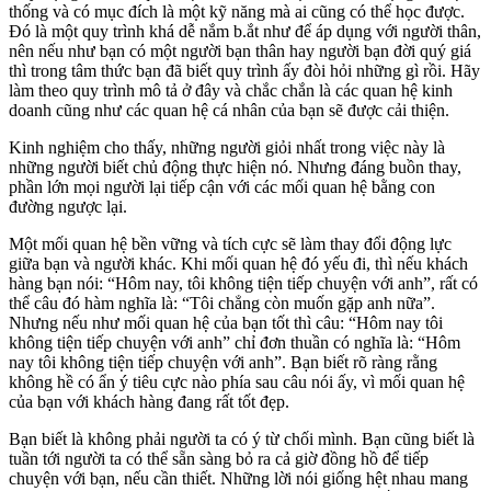
thống và có mục đích là một kỹ năng mà ai cũng có thể học được.
Ðó là một quy trình khá dễ nắm b.ắt như để áp dụng với người thân,
nên nếu như bạn có một người bạn thân hay người bạn đời quý giá
thì trong tâm thức bạn đã biết quy trình ấy đòi hỏi những gì rồi. Hãy
làm theo quy trình mô tả ở đây và chắc chắn là các quan hệ kinh
doanh cũng như các quan hệ cá nhân của bạn sẽ được cải thiện.
Kinh nghiệm cho thấy, những người giỏi nhất trong việc này là
những người biết chủ động thực hiện nó. Nhưng đáng buồn thay,
phần lớn mọi người lại tiếp cận với các mối quan hệ bằng con
đường ngược lại.
Một mối quan hệ bền vững và tích cực sẽ làm thay đổi động lực
giữa bạn và người khác. Khi mối quan hệ đó yếu đi, thì nếu khách
hàng bạn nói: “Hôm nay, tôi không tiện tiếp chuyện với anh”, rất có
thể câu đó hàm nghĩa là: “Tôi chẳng còn muốn gặp anh nữa”.
Nhưng nếu như mối quan hệ của bạn tốt thì câu: “Hôm nay tôi
không tiện tiếp chuyện với anh” chỉ đơn thuần có nghĩa là: “Hôm
nay tôi không tiện tiếp chuyện với anh”. Bạn biết rõ ràng rằng
không hề có ẩn ý tiêu cực nào phía sau câu nói ấy, vì mối quan hệ
của bạn với khách hàng đang rất tốt đẹp.
Bạn biết là không phải người ta có ý từ chối mình. Bạn cũng biết là
tuần tới người ta có thể sẵn sàng bỏ ra cả giờ đồng hồ để tiếp
chuyện với bạn, nếu cần thiết. Những lời nói giống hệt nhau mang