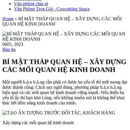
Văn phòng chia sẻ
Văn Phòng Trọn Gói - Coworking Space
Home
»
BÍ MẬT THÁP QUAN HỆ – XÂY DỰNG CÁC MỐI
QUAN HỆ KINH DOANH
06
05, 2023
Bản tin
BÍ MẬT THÁP QUAN HỆ – XÂY DỰNG
CÁC MỐI QUAN HỆ KINH DOANH
Một người b.á.n h.à.ng cần phải có được ba yếu tố thì mới mong đạt
được thành công: Cách suy nghĩ đúng, phương pháp b.á.n h.à.ng
hiệu quả và các mối quan hệ kinh doanh vững mạnh. Nếu thiếu ba
yếu tố ấy thì bạn khó l.òng, nếu không muốn nói là không thể khai
thác hết tiềm năng kinh doanh của mình.
Xây dựng các mối quan hệ kinh doanh