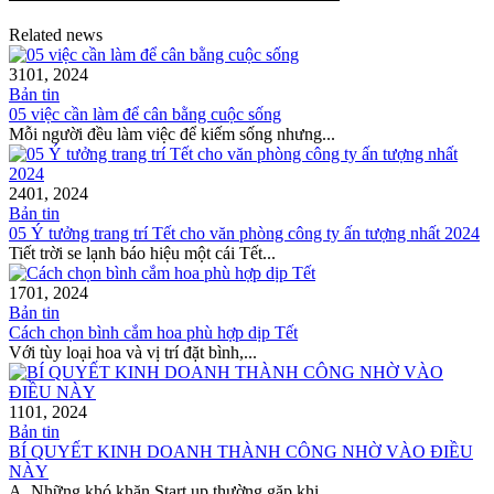
Related news
31
01, 2024
Bản tin
05 việc cần làm để cân bằng cuộc sống
Mỗi người đều làm việc để kiếm sống nhưng...
24
01, 2024
Bản tin
05 Ý tưởng trang trí Tết cho văn phòng công ty ấn tượng nhất 2024
Tiết trời se lạnh báo hiệu một cái Tết...
17
01, 2024
Bản tin
Cách chọn bình cắm hoa phù hợp dịp Tết
Với tùy loại hoa và vị trí đặt bình,...
11
01, 2024
Bản tin
BÍ QUYẾT KINH DOANH THÀNH CÔNG NHỜ VÀO ĐIỀU
NÀY
A. Những khó khăn Start up thường gặp khi...