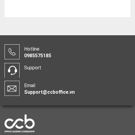
Hotline
0985575185
Support
Email
Support@ccboffice.vn