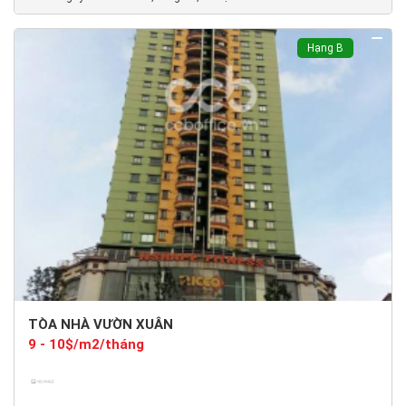
Hạng B
TÒA NHÀ VƯỜN XUÂN
9 - 10$/m2/tháng