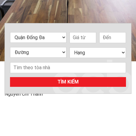
TÌM KIẾM
Home
»
Văn phòng cho thuê
»
Quận Đống Đa
»
Đường
Nguyễn Chí Thanh