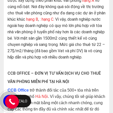
được xây dựng theo phân khúc văn phòng
hạng A
vô
cùng nổi bật. Nơi đây không quá sôi động về thị trường
cho thuê văn phòng cũng như đa dạng các dự án ở phân
khúc khúc
hạng B
, :
hạng C
. Vì vậy, doanh nghiệp nước
ngoài hay doanh nghiệp có quy mô lớn phù hợp với tòa
nhà văn phòng ở tuyến phố này hơn là các doanh nghiệp
bé. Với mặt sàn gần 1500m2 cùng thiết kế vô cùng
chuyen nghiệp và sang trọng. Mức giá cho thuê từ 22 –
27$/m2/tháng (đã bao gồm Vat và phí DV) là vô cùng
hấp dẫn và phù hợp với nhiều doanh nghiệp.
CCB OFFICE – ĐƠN VỊ TƯ VẤN DỊCH VỤ CHO THUÊ
VĂN PHÒNG MIỄN PHÍ TẠI HÀ NỘI
CCB Office
trở thành đối tác của 500+ tòa nhà trên
toàn thành phố
Hà Nội
. Vì vậy, chúng tôi sẽ giúp khách
ZALO
hàng tìm kiếm mặt bằng một cách nhanh chóng, cung
cấp các thông tin đầy đủ và chính xác nhất để từ đó