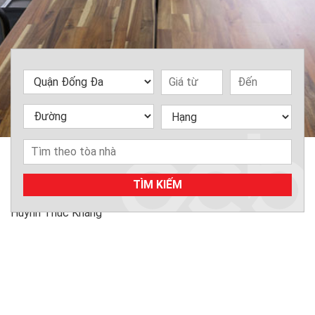
TÌM KIẾM
Home
»
Văn phòng cho thuê
»
Quận Đống Đa
»
Đường
Huỳnh Thúc Kháng