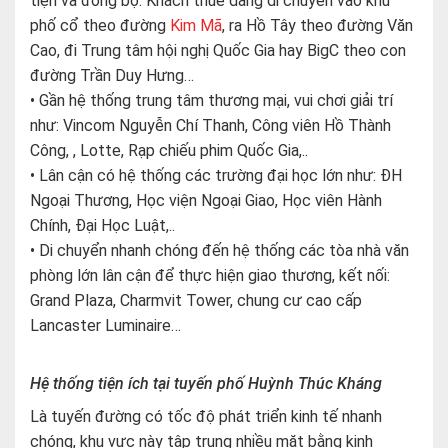
tiện và đồng bộ. Khách thuê dàng di chuyển vào khu
phố cổ theo đường
Kim Mã
, ra Hồ Tây theo đường Văn
Cao, đi Trung tâm hội nghị Quốc Gia hay BigC theo con
đường Trần Duy Hưng…
• Gần hệ thống trung tâm thương mại, vui chơi giải trí
như: Vincom Nguyễn Chí Thanh, Công viên Hồ Thành
Công, , Lotte, Rạp chiếu phim Quốc Gia,..
• Lân cận có hệ thống các trường đại học lớn như: ĐH
Ngoại Thương, Học viện Ngoại Giao, Học viên Hành
Chính, Đại Học Luật,..
• Di chuyển nhanh chóng đến hệ thống các tòa nhà văn
phòng lớn lân cận để thực hiện giao thương, kết nối:
Grand Plaza, Charmvit Tower, chung cư cao cấp
Lancaster Luminaire…
Hệ thống tiện ích tại tuyến phố Huỳnh Thúc Kháng
Là tuyến đường có tốc độ phát triển kinh tế nhanh
chóng, khu vực này tập trung nhiều mặt bằng kinh