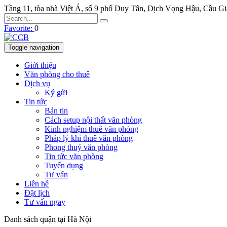
Tầng 11, tòa nhà Việt Á, số 9 phố Duy Tân, Dịch Vọng Hậu, Cầu G
Favorite:
0
Toggle navigation
Giới thiệu
Văn phòng cho thuê
Dịch vụ
Ký gửi
Tin tức
Bản tin
Cách setup nội thất văn phòng
Kinh nghiệm thuê văn phòng
Pháp lý khi thuê văn phòng
Phong thuỷ văn phòng
Tin tức văn phòng
Tuyển dụng
Tư vấn
Liên hệ
Đặt lịch
Tư vấn ngay
Danh sách quận tại Hà Nội