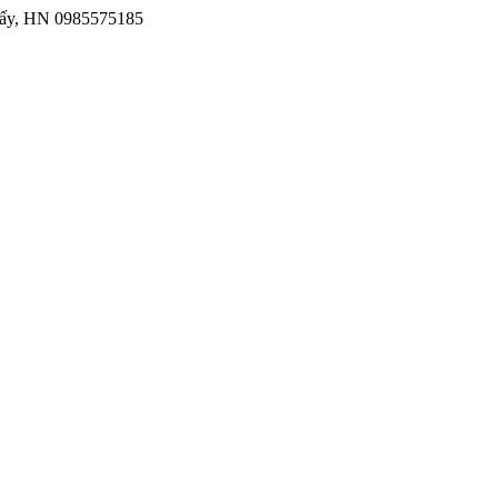
iấy, HN
0985575185