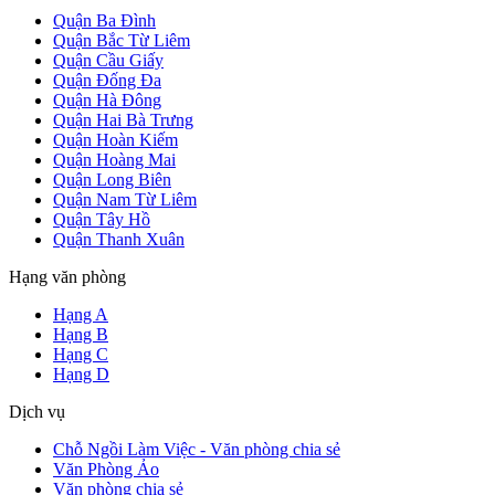
Quận Ba Đình
Quận Bắc Từ Liêm
Quận Cầu Giấy
Quận Đống Đa
Quận Hà Đông
Quận Hai Bà Trưng
Quận Hoàn Kiếm
Quận Hoàng Mai
Quận Long Biên
Quận Nam Từ Liêm
Quận Tây Hồ
Quận Thanh Xuân
Hạng văn phòng
Hạng A
Hạng B
Hạng C
Hạng D
Dịch vụ
Chỗ Ngồi Làm Việc - Văn phòng chia sẻ
Văn Phòng Ảo
Văn phòng chia sẻ