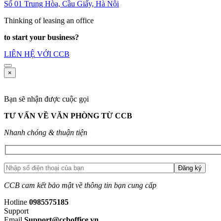
Số 01 Trung Hòa, Cầu Giấy, Hà Nội
Thinking of leasing an office
to start your business?
LIÊN HỆ VỚI CCB
×
Bạn sẽ nhận được cuộc gọi
TƯ VẤN VỀ VĂN PHÒNG TỪ CCB
Nhanh chóng & thuận tiện
CCB cam kết bảo mật về thông tin bạn cung cấp
Hotline
0985575185
Support
Email
Support@ccboffice.vn