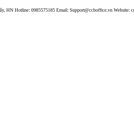
iấy, HN
Hotline: 0985575185
Email: Support@ccboffice.vn
Website: c